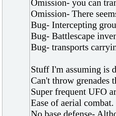
Omission- you can trans
Omission- There seems 
Bug- Intercepting grou
Bug- Battlescape inven
Bug- transports carryi
Stuff I'm assuming is 
Can't throw grenades 
Super frequent UFO arr
Ease of aerial combat.
No base defense- Altho