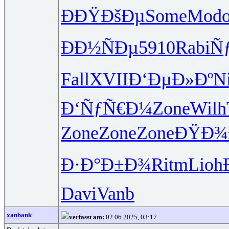
ÐÐŸÐšÐµ
Some
Mod
ÐÐ½ÑÐµ
5910
Rabi
Ñ
Fall
XVII
Ð‘ÐµÐ»Ðº
N
Ð‘ÑƒÑ€Ð¼
Zone
Wilh
Zone
Zone
Zone
ÐŸÐ¾
Ð·Ð°Ð±Ð¾
Ritm
Lioh
Davi
Vanb
xanbank
verfasst am:
02.06.2025, 03:17