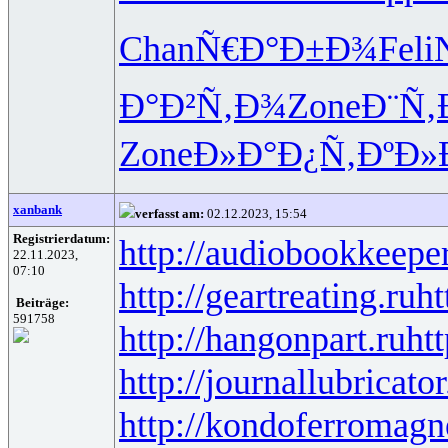
Chan
Ñ€Ð°Ð±Ð¾
Feli
Ð°Ð²Ñ‚Ð¾
Zone
Ð¨Ñ‚
Zone
Ð»Ð°Ð¿Ñ‚
ÐºÐ»
xanbank
verfasst am:
02.12.2023, 15:54
Registrierdatum:
http://audiobookkeeper
22.11.2023,
07:10
http://geartreating.ru
ht
Beiträge:
591758
http://hangonpart.ru
ht
http://journallubricator
http://kondoferromagn