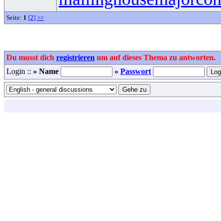
Seite:
1
[2]
>>
Du musst dich
registrieren
um auf dieses Thema zu antworten.
Login ::
» Name
»
Passwort