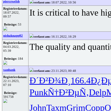
piercewelsh
verfasst am:
18.07.2022, 10:56
Registrierdatum:
It is critical to have 
18.07.2022,
09:57
Beiträge:
53
nishaknapp02
verfasst am:
16.11.2022, 16:29
Registrierdatum:
The quality and quanti
04.03.2022,
05:39
Beiträge:
184
xanbank
verfasst am:
23.11.2023, 00:48
Registrierdatum:
Ð´Ð²Ð¾Ð¸
166.4
Ð¿Ð
22.11.2023,
07:10
Punk
Ñ†Ð²ÐµÑ‚
Delp
M
Beiträge:
591758
John
Taxm
Grim
Copp
O