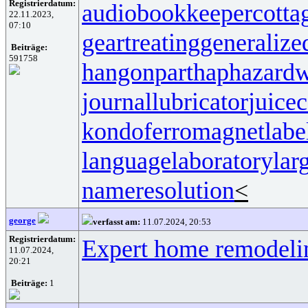
Registrierdatum:
audiobookkeeper
cotta
22.11.2023,
07:10
geartreating
generalize
Beiträge:
591758
hangonpart
haphazardw
journallubricator
juicec
kondoferromagnet
labe
languagelaboratory
lar
nameresolution
<
george
verfasst am:
11.07.2024, 20:53
Registrierdatum:
Expert home remodeli
11.07.2024,
20:21
Beiträge:
1