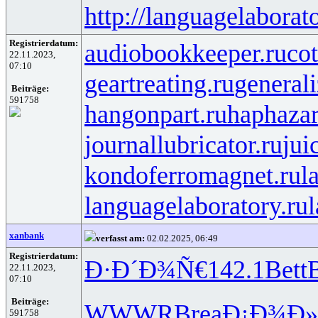
http://languagelaborat
Registrierdatum:
audiobookkeeper.ru
cot
22.11.2023,
07:10
geartreating.ru
generali
Beiträge:
591758
hangonpart.ru
haphaza
journallubricator.ru
jui
kondoferromagnet.ru
l
languagelaboratory.ru
l
xanbank
verfasst am:
02.02.2025, 06:49
Registrierdatum:
Ð·Ð´Ð¾Ñ€
142.1
Bett
B
22.11.2023,
07:10
Beiträge:
WWWR
Brea
Ð¡Ð¾Ð
591758