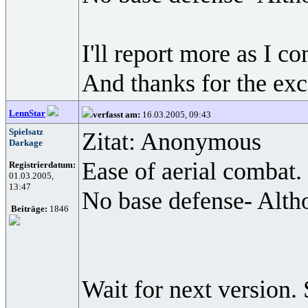
I'll report more as I c
And thanks for the exc
LennStar
verfasst am:
16.03.2005, 09:43
Spielsatz
Zitat: Anonymous
Darkage
Ease of aerial combat.
Registrierdatum:
01.03.2005,
13:47
No base defense- Altho
Beiträge:
1846
Wait for next version.