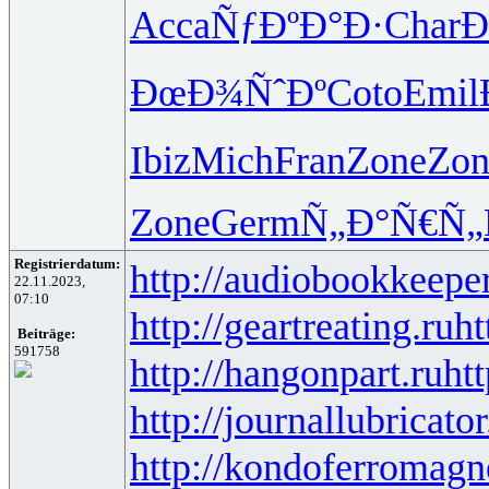
Acca
ÑƒÐºÐ°Ð·
Char
Ð
ÐœÐ¾ÑˆÐº
Coto
Emil
Ibiz
Mich
Fran
Zone
Zon
Zone
Germ
Ñ„Ð°Ñ€Ñ„
Registrierdatum:
http://audiobookkeeper
22.11.2023,
07:10
http://geartreating.ru
ht
Beiträge:
591758
http://hangonpart.ru
ht
http://journallubricator
http://kondoferromagn