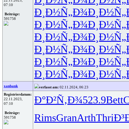
22.11.2023,
07:10
Ð¸Ð½Ñ„Ð¾
Ð¸Ð½Ñ„
Beiträge:
591758
Ð¸Ð½Ñ„Ð¾
Ð¸Ð½Ñ„
Ð¸Ð½Ñ„Ð¾
Ð¸Ð½Ñ„
Ð¸Ð½Ñ„Ð¾
Ð¸Ð½Ñ„
Ð¸Ð½Ñ„Ð¾
Ð¸Ð½Ñ„
Ð¸Ð½Ñ„Ð¾
Ð¸Ð½Ñ„
xanbank
verfasst am:
02.11.2024, 06:23
Registrierdatum:
Ð°Ð²Ñ‚Ð¾
523.9
Bett
22.11.2023,
07:10
Beiträge:
Rims
Gran
Arth
Thri
Ð³
591758