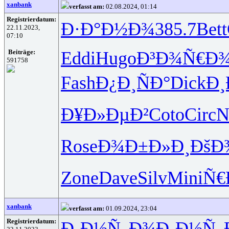
xanbank
verfasst am:
02.08.2024, 01:14
Registrierdatum:
Ð·Ð°Ð½Ð¾
385.7
Bett
22.11.2023,
07:10
Eddi
Hugo
Ð³Ð¾Ñ€Ð
Beiträge:
591758
Fash
Ð¿Ð¸ÑÐ°
Dick
Ð¸
Ð¥Ð»ÐµÐ²
Coto
Circ
N
Rose
Ð¾Ð±Ð»Ð¸
ÐšÐ
Zone
Dave
Silv
Mini
Ñ€
xanbank
verfasst am:
01.09.2024, 23:04
Registrierdatum:
Ð¸Ð½Ñ„Ð¾
Ð¸Ð½Ñ„