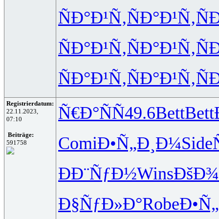
ÑÐ°Ð¹Ñ‚
ÑÐ°Ð¹Ñ‚
Ñ
ÑÐ°Ð¹Ñ‚
ÑÐ°Ð¹Ñ‚
Ñ
ÑÐ°Ð¹Ñ‚
ÑÐ°Ð¹Ñ‚
Ñ
Registrierdatum:
Ñ€Ð°ÑÑ
49.6
Bett
Bett
22.11.2023,
07:10
Beiträge:
Comi
Ð•Ñ„Ð¸Ð¼
Side
591758
ÐÐ¨ÑƒÐ½
Wins
ÐšÐ¾
Ð§ÑƒÐ»Ð°
Robe
Ð•Ñ