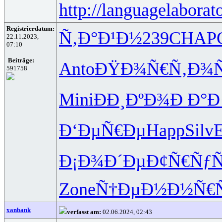
http://languagelaborat
Registrierdatum:
Ñ‚Ð°Ð¹Ð½
239
CHAP
22.11.2023,
07:10
Beiträge:
Anto
ÐŸÐ¾Ñ€Ñ‚
Ð¾Ñ
591758
Mini
ÐÐ¸ÐºÐ¾
Ð Ð°Ð
Ð‘ÐµÑ€Ðµ
Happ
Silv
E
Ð¡Ð¾Ð´Ðµ
Ð¢Ñ€Ñƒ
Zone
Ñ†ÐµÐ½Ð½
Ñ€
xanbank
verfasst am:
02.06.2024, 02:43