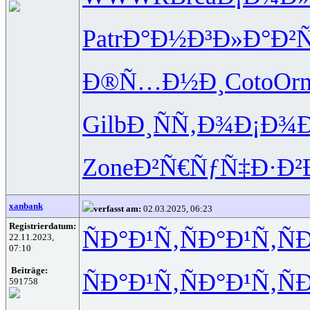
Patr
Ð°Ð½Ð³Ð»
Ð°Ð²
Ð®Ñ…Ð½Ð¸
Coto
Or
Gilb
Ð¸ÑÑ‚Ð¾
Ð¡Ð¾Ð
Zone
Ð²Ñ€ÑƒÑ‡
Ð·Ð²
xanbank
verfasst am:
02.03.2025, 06:23
Registrierdatum:
ÑÐ°Ð¹Ñ‚
ÑÐ°Ð¹Ñ‚
Ñ
22.11.2023,
07:10
Beiträge:
ÑÐ°Ð¹Ñ‚
ÑÐ°Ð¹Ñ‚
Ñ
591758