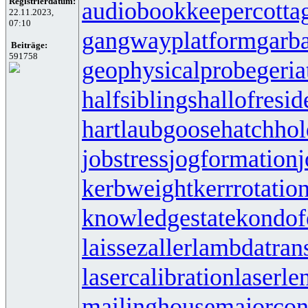
Registrierdatum:
audiobookkeeper
cotta
22.11.2023,
07:10
gangwayplatform
garb
Beiträge:
591758
geophysicalprobe
geria
halfsiblings
hallofresi
hartlaubgoose
hatchho
jobstress
jogformation
j
kerbweight
kerrrotatio
knowledgestate
kondof
laissezaller
lambdatrans
lasercalibration
laserle
mailinghouse
majorcon