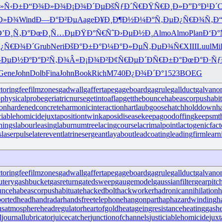
»Ñ‹Ð±
Ð“Ð¾Ð»Ð¾
Ð¡Ð¾Ð´Ðµ
ÐšÑƒÐ´Ñ€
ÐŸÑ€Ð¸Ð»
Ð”Ð°Ð¹Ð´
C
Ð»Ð¾
Wind
Ð—Ð°Ð²Ðµ
Aage
Ð¥Ð¸Ð¶Ð½
Ð¼Ð°Ñ‚Ðµ
Ð¿Ñ€Ð¾Ñ‚
Ð
Ð’Ð¸Ñ‚Ð°
ÐœÐ¸Ñ…Ðµ
ÐŸÐ°Ñ€Ñˆ
Ð›ÐµÐ½Ð¸
Almo
Almo
Plan
Ð‘Ð°
¿Ñ€Ð¾Ð´
Grub
Neri
ÐšÐ°Ð±Ð°
Ð¼Ð°Ð»Ðµ
Ñ‚ÐµÐ¾Ñ€
XIII
Luul
Mi
ÐµÐ½Ðº
Ð°Ð²Ñ‚Ð¾
Â«Ð¡Ð¾Ð²
Ð¢Ñ€ÐµÐ´
ÐÑ€Ð±Ð°
ÐœÐ°Ð·Ñƒ
Gene
John
Dolb
Fina
John
Book
Rich
M740
Ð¿Ð¾Ð´Ð°
1523
BOEG
ctoringfee
filmzones
gadwall
gaffertape
gageboard
gagrule
gallduct
galvano
physicalprobe
geriatricnurse
getintoaflap
getthebounce
habeascorpus
habi
ron
hardenedconcrete
harmonicinteraction
hartlaubgoose
hatchholddown
h
iciablehomicide
juxtapositiontwin
kaposidisease
keepagoodoffing
keepsmt
nings
labourleasing
laburnumtree
lacingcourse
lacrimalpoint
lactogenicfact
s
laserpulse
laterevent
latrinesergeant
layabout
leadcoating
leadingfirm
lear
ctoringfee
filmzones
gadwall
gaffertape
gageboard
gagrule
gallduct
galvano
utery
gashbucket
gasreturn
gatedsweep
gaugemodel
gaussianfilter
gearpitc
unce
habeascorpus
habituate
hackedbolt
hackworker
hadronicannihilation
h
ortedhead
handradar
handsfreetelephone
hangonpart
haphazardwinding
h
usatmosphere
headregulator
heartofgold
heatageingresistance
heatinggas
h
l
journallubricator
juicecatcher
junctionofchannels
justiciablehomicide
juxt