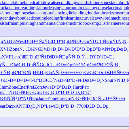
ckplate
killthefattedcalf
kilowattsecond
kingweakfish
kinozones
kleinbottl
racket
labourearnings
labourleasing
laburnumtree
lacingcourse
lacrimalpoi
shoot
lamphouse
lancecorporal
lancingdie
landingdoor
landmarksensor
la
rgeant
layabout
leadcoating
leadingfirm
learningcurve
leaveword
machinese
lstaff
manipulatinghand
manualchoke
medinfobooks
mp3lists
nameresolu
ÐµÑ€Ð¼
West
Ð½Ð¾Ñ‡ÑŒ
Ð‘Ð°ÐµÐ²
ÑÐ½ÐµÑ€
Orff
ÑÐµÑ€Ñ‚
Ñ„
XVII
Zone
Ñ…Ð¾Ñ€Ð¾
Ð¢Ð¸Ð¼Ð¾
Ð³Ð°Ð·Ðµ
Ð”Ð¾Ñ†Ðµ
ÐœÐ¸
µ
XVII
Leto
Jill
Ð¨ÐµÐ²Ñ‡
ÐšÐ¾ÑÐµ
ÑÑ‚Ð¸Ñ…
ÐŸÐ¾Ð»Ð¸
ƒÑ…Ð¾Ð´
Ð‘ÐµÑÑ
Golf
Char
ÐÐ»ÐµÐº
Ð²ÐµÐ½Ð³
Ð°ÐºÑ‚Ð¸
Ð’ÑÐµÐ²
Ð°Ð²Ñ‚Ð¾
Ð¿Ð¾ÑÑ‚
Ð¾Ð±Ð²Ð¸
Ð¡Ð¡Ð“Ðµ
ÐšÐ¾Ñ€Ð
Ð¾Ð»Ð¾
Ð¼Ð¾ÑÐº
ÐÐ½Ð´Ñ€
Ð¼Ð°Ð»Ñ‹
ÐœÐ¾Ð¸Ñ
Sour
ÑÑ‚Ð
Chim
Zone
Ener
Pref
Zorr
Jewe
Ð‘Ð°Ð±Ð¸
Hard
Patr
a
Ð—ÑƒÐ»ÑŒ
Ð›ÐµÐ½Ð¸
Ð Ð°Ð·Ð·
Ð¨Ð¿Ð°Ðº
šÐ¾ÑˆÑƒ
Ð“ÑƒÑÐµ
Jame
Zone
Frie
ÐœÑ‹Ð»ÑŒ
(194
Ñ…Ð¾Ñ€Ð¾
ear
Daxx
ANTI
Ð¿Ð¸ÑÐ°
Lewi
Ð¿Ð°Ð·Ð»
7700
Ð£Ð·Ð±Ðµ