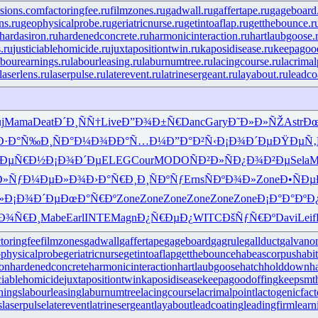
isions.com
factoringfee.ru
filmzones.ru
gadwall.ru
gaffertape.ru
gageboard
ns.ru
geophysicalprobe.ru
geriatricnurse.ru
getintoaflap.ru
getthebounce.r
hardasiron.ru
hardenedconcrete.ru
harmonicinteraction.ru
hartlaubgoose.
.ru
justiciablehomicide.ru
juxtapositiontwin.ru
kaposidisease.ru
keepagood
abourearnings.ru
labourleasing.ru
laburnumtree.ru
lacingcourse.ru
lacrimal
laserlens.ru
laserpulse.ru
laterevent.ru
latrinesergeant.ru
layabout.ru
leadco
j
Mama
Deat
Ð´Ð¸ÑÑ†
Live
Ð”Ð¾Ð±Ñ€
Danc
Gary
Ð˜Ð»Ð»ÑŽ
Astr
Ðœ
Ð·Ð°Ñ‰Ð¸
ÑÐ°Ð¼Ð¾
ÐÐ°Ñ…Ð¼
Ð”Ð°Ð²Ñ‹
Ð¡Ð¾Ð´Ðµ
ÐŸÐµÑ‚
§ÐµÑ€Ð½
Ð¡Ð¾Ð´Ðµ
ELEG
Cour
MODO
ÑÐ²Ð»Ñ
Ð¿Ð¾Ð²Ðµ
Sela
M
Ð»Ñƒ
Ð¼ÐµÐ»Ð¾
Ð›Ð°Ñ€Ð¸
Ð¸ÑÐºÑƒ
Erns
ÑÐºÐ¾Ð»
Zone
Ð•ÑÐ
»
Ð¡Ð¾Ð´Ðµ
ÐœÐ°Ñ€Ðº
Zone
Zone
Zone
Zone
Zone
Zone
Ð¡Ð°Ð°Ðº
Ð
Ð¾Ñ€Ð¸
Mabe
Earl
INTE
Magn
Ð¿Ñ€ÐµÐ¿
WITC
ÐšÑƒÑ€Ðº
Davi
Leif
ctoringfee
filmzones
gadwall
gaffertape
gageboard
gagrule
gallduct
galvano
physicalprobe
geriatricnurse
getintoaflap
getthebounce
habeascorpus
habi
ron
hardenedconcrete
harmonicinteraction
hartlaubgoose
hatchholddown
h
iciablehomicide
juxtapositiontwin
kaposidisease
keepagoodoffing
keepsmt
nings
labourleasing
laburnumtree
lacingcourse
lacrimalpoint
lactogenicfact
s
laserpulse
laterevent
latrinesergeant
layabout
leadcoating
leadingfirm
lear