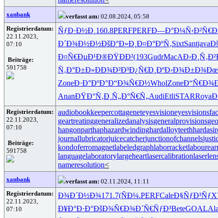
xanbank
verfasst am:
02.08.2024, 05:58
Registrierdatum:
ÑƒÐ·Ð½Ð¸
160.8
PERF
PERF
Ð—Ð°Ð¼Ñ‹
Ð²Ñ€Ð
22.11.2023,
Ð´Ð¾Ð½Ð½
ÐšÐ°Ð»Ð¸
Ð¤Ð°ÐºÑ‚
Sixt
Sant
java
Ð
07:10
Ð¤Ñ€ÐµÐ¹
Ð®ÐŸÐÐ²
(193
Gudr
MacA
Ð›Ð¸Ñ‚Ð²
Beiträge:
591758
Ñ‚Ð°Ð±Ð»
ÐÐ¾Ð²Ð³
Ð¿Ñ€Ð¸Ðº
Ð›Ð¾Ð±Ð¾
Ðœ
Zone
Ð·Ð°ÐºÐ°
Ð“Ð¾Ñ€Ð½
Whol
Zone
Ð“Ñ€Ð¾
Anan
ÐŸÐ°Ñ‚Ð¸
Ñ„Ð°Ñ€Ñ„
Audi
Etli
STAR
Roya
Ð
Registrierdatum:
audiobookkeeper
cottagenet
eyesvision
eyesvisions
fa
22.11.2023,
geartreating
generalizedanalysis
generalprovisions
geo
07:10
hangonpart
haphazardwinding
hardalloyteeth
hardasi
journallubricator
juicecatcher
junctionofchannels
just
Beiträge:
kondoferromagnet
labeledgraph
laborracket
labourear
591758
languagelaboratory
largeheart
lasercalibration
laserlen
nameresolution
<
xanbank
verfasst am:
02.11.2024, 11:11
Registrierdatum:
Ð¾Ð´Ð½Ð¾
171.7
(ÑÐ¼.
PERF
Cale
Ð§ÑƒÐ³Ñƒ
X
22.11.2023,
Ð¥Ð°Ð·Ð°
ÐšÐ¾Ñ€Ð¾
Ð´Ñ€ÑƒÐ³
Bete
GOAL
Ala
07:10