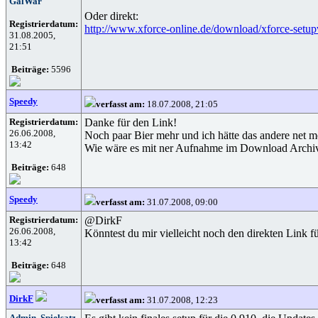
GalWar
Oder direkt:
Registrierdatum:
http://www.xforce-online.de/download/xforce-setu
31.08.2005,
21:51
Beiträge:
5596
Speedy
verfasst am:
18.07.2008, 21:05
Registrierdatum:
Danke für den Link!
26.06.2008,
Noch paar Bier mehr und ich hätte das andere net me
13:42
Wie wäre es mit ner Aufnahme im Download Archiv? Es
Beiträge:
648
Speedy
verfasst am:
31.07.2008, 09:00
Registrierdatum:
@DirkF
26.06.2008,
Könntest du mir vielleicht noch den direkten Link für
13:42
Beiträge:
648
DirkF
verfasst am:
31.07.2008, 12:23
Admin, Spielsatz