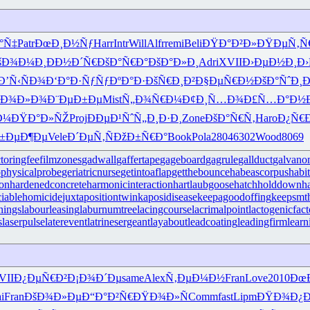
°Ñ‡
Patr
ÐœÐ¸Ð½Ñƒ
Harr
Intr
Will
Alfr
remi
Beli
ÐŸÐ°Ð²Ð»
ÐŸÐµÑ‚Ñ
šÐ¾Ð¼Ð¸
ÐÐ½Ð´Ñ€
ÐšÐ°Ñ€Ð°
ÐšÐ°Ð»Ð¸
Adri
XVII
Ð›ÐµÐ½Ð¸
Ð›
Ð’Ñ‹ÑÐ¾
Ð‘Ð°Ð·Ñƒ
ÑƒÐºÐ°Ð·
ÐšÑ€Ð¸Ð²
Ð§ÐµÑ€Ð½
ÐšÐ°ÑˆÐ¸
Ð
Ð¾Ð»Ð¾
Ð¨ÐµÐ±Ðµ
Mist
Ñ„Ð¾Ñ€Ð¼
Ð¢Ð¸Ñ…Ð¾
Ð£Ñ…Ð°Ð½
Ð¼
ÐŸÐ°Ð»ÑŽ
Proj
ÐÐµÐ¹Ñˆ
Ñ„Ð¸Ð·Ð¸
Zone
ÐšÐ°Ñ€Ñ‚
Haro
Ð¿Ñ€
±ÐµÐ¶Ðµ
Vele
Ð´ÐµÑ‚Ñ
ÐžÐ±Ñ€Ð°
Book
Pola
2804
6302
Wood
8069
ctoringfee
filmzones
gadwall
gaffertape
gageboard
gagrule
gallduct
galvano
physicalprobe
geriatricnurse
getintoaflap
getthebounce
habeascorpus
habi
ron
hardenedconcrete
harmonicinteraction
hartlaubgoose
hatchholddown
h
iciablehomicide
juxtapositiontwin
kaposidisease
keepagoodoffing
keepsmt
nings
labourleasing
laburnumtree
lacingcourse
lacrimalpoint
lactogenicfact
s
laserpulse
laterevent
latrinesergeant
layabout
leadcoating
leadingfirm
lear
VII
Ð¿ÐµÑ€Ð²
Ð¡Ð¾Ð´Ðµ
same
Alex
Ñ‚ÐµÐ¼Ð½
Fran
Love
2010
Ðœ
i
Fran
ÐšÐ¾Ð»Ðµ
Ð“Ð°Ð²Ñ€
ÐŸÐ¾Ð»Ñ
Comm
fast
Lipm
ÐŸÐ¾Ð¿