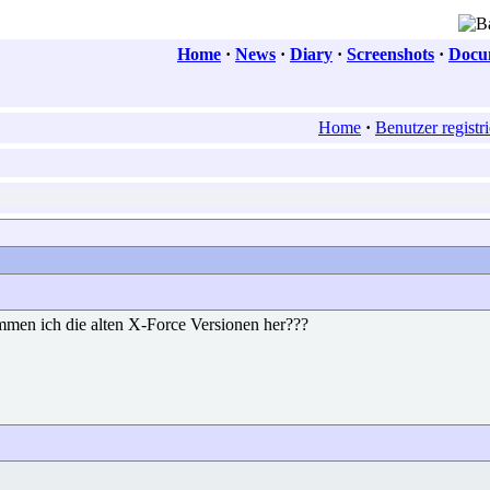
Home
·
News
·
Diary
·
Screenshots
·
Docum
Home
·
Benutzer registr
kommen ich die alten X-Force Versionen her???