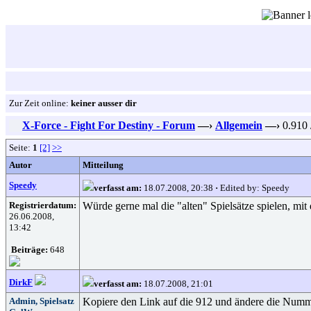
Zur Zeit online:
keiner ausser dir
X-Force - Fight For Destiny - Forum
—›
Allgemein
—›
0.910 
Seite:
1
[2]
>>
Autor
Mitteilung
Speedy
verfasst am:
18.07.2008, 20:38
·
Edited by: Speedy
Registrierdatum:
Würde gerne mal die "alten" Spielsätze spielen, mit
26.06.2008,
13:42
Beiträge:
648
DirkF
verfasst am:
18.07.2008, 21:01
Admin, Spielsatz
Kopiere den Link auf die 912 und ändere die Numme