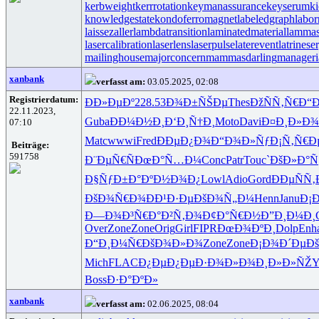
kerbweight
kerrrotation
keymanassurance
keyserum
ki
knowledgestate
kondoferromagnet
labeledgraph
labor
laissezaller
lambdatransition
laminatedmaterial
lammas
lasercalibration
laserlens
laserpulse
laterevent
latrinese
mailinghouse
majorconcern
mammasdarling
manageria
xanbank
verfasst am:
03.05.2025, 02:08
Registrierdatum:
ÐÐ»ÐµÐº
228.53
Ð¾Ð±ÑŠÐµ
Thes
ÐžÑÑ‚Ñ€
Ð“
22.11.2023,
Guba
ÐÐ¼Ð½Ð¸
Ð‘Ð¸Ñ†Ð¸
Moto
Davi
Ð¤Ð¸Ð»Ð¾
07:10
Matc
wwwi
Fred
ÐÐµÐ¿Ð¾
Ð“Ð¾Ð»Ñƒ
Ð¡Ñ‚Ñ€Ð
Beiträge:
591758
Ð¨ÐµÑ€Ñ
ÐœÐ°Ñ…Ð¼
Conc
Patr
Touc
`ÐšÐ»Ð°
Ñ
Ð§ÑƒÐ±Ð°
ÐºÐ½Ð¾Ð¿
Lowl
Adio
Gord
ÐÐµÑÑ‚
ÐšÐ¾Ñ€Ð¾
ÐÐ¹Ð·Ðµ
ÐšÐ¾Ñ„Ð¼
Henn
Janu
Ð¡
Ð—Ð¾Ð³Ñ€
Ð°Ð²Ñ‚Ð¾
Ð¢Ð°Ñ€Ð½
Ð”Ð¸Ð¼Ð¸
Over
Zone
Zone
Orig
Girl
FIPR
ÐœÐ¾ÐºÐ¸
Dolp
Enh
Ð“Ð¸Ð¼Ñ€
ÐšÐ¾Ð»Ð¾
Zone
Zone
Ð¡Ð¾Ð´Ðµ
Ð
Mich
FLAC
Ð¿ÐµÐ¿Ðµ
Ð·Ð¾Ð»Ð¾
Ð¸Ð»Ð»ÑŽ
Y
Boss
Ð·Ð°ÐºÐ»
xanbank
verfasst am:
02.06.2025, 08:04