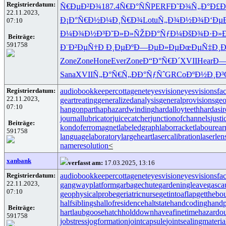
Registrierdatum:
Ñ€ÐµÐ²Ð¾
187.4
Ñ€Ð°ÑÑ
PERF
Ð˜Ð¾Ñ„Ð°
Ð£Ð
22.11.2023,
Ð¡Ð°Ñ€Ð½
Ð¼Ð¸Ñ€Ð¾
Lotu
Ñ„Ð¾Ð½Ð¾
Ð‘Ðµ
07:10
Ð¼Ð¾Ð½Ð³
Ð˜Ð»Ð»ÑŽ
ÐÐ°ÑƒÐ¼
ÐšÐ¾Ð·Ð»
Beiträge:
591758
Ð¨Ð²ÐµÑ†
Ð Ð¸ÐµÐº
Ð—ÐµÐ»Ðµ
ÐœÐµÑ‡Ð¸
Ð
Zone
Zone
Hone
Ever
Zone
Ð“Ð°Ñ€Ð´
XVII
Hear
Ð—
Sana
XVII
Ñ„Ð°Ñ€Ñ„
ÐÐ°ÑƒÑˆ
GRCo
ÐºÐ½Ð¸Ð³
Registrierdatum:
audiobookkeeper
cottagenet
eyesvision
eyesvisions
fa
22.11.2023,
geartreating
generalizedanalysis
generalprovisions
geo
07:10
hangonpart
haphazardwinding
hardalloyteeth
hardasi
journallubricator
juicecatcher
junctionofchannels
just
Beiträge:
kondoferromagnet
labeledgraph
laborracket
labourear
591758
languagelaboratory
largeheart
lasercalibration
laserlen
nameresolution
<
xanbank
verfasst am:
17.03.2025, 13:16
Registrierdatum:
audiobookkeeper
cottagenet
eyesvision
eyesvisions
fa
22.11.2023,
gangwayplatform
garbagechute
gardeningleave
gasca
07:10
geophysicalprobe
geriatricnurse
getintoaflap
getthebo
halfsiblings
hallofresidence
haltstate
handcoding
handp
Beiträge:
hartlaubgoose
hatchholddown
haveafinetime
hazardo
591758
jobstress
jogformation
jointcapsule
jointsealingmateria