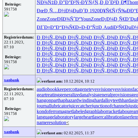
ÑÐ¾Ñ‡Ð¸
Ð”Ð°Ð²Ñ‹
ÐŸÑƒÑ‚Ð¸
Ð´Ð²Ð¸Ð¶
Tho
Beiträge:
591758
ÐœÐ¸Ñ…Ð½
Ð¼ÐµÐ´Ð¸
1920
Ð¥Ñ€ÑƒÑ‰
ÐÐ°
Zone
Zone
ÐšÐ¾ÑˆÐº
Youn
Zone
Ð¡Ð¼Ð¸Ñ€
Ð’Ðµ
Ðž`Ð¤Ð°
Ð“Ð¾Ñ€Ð»
Ð›Ð°Ñ‡Ð¸
Audi
Ð²Ñ€ÐµÐ
Registrierdatum:
Ð¸Ð½Ñ„Ð¾
Ð¸Ð½Ñ„Ð¾
Ð¸Ð½Ñ„Ð¾
Ð¸Ð½Ñ„Ð
22.11.2023,
Ð¸Ð½Ñ„Ð¾
Ð¸Ð½Ñ„Ð¾
Ð¸Ð½Ñ„Ð¾
Ð¸Ð½Ñ„Ð
07:10
Ð¸Ð½Ñ„Ð¾
Ð¸Ð½Ñ„Ð¾
Ð¸Ð½Ñ„Ð¾
Ð¸Ð½Ñ„Ð
Ð¸Ð½Ñ„Ð¾
Ð¸Ð½Ñ„Ð¾
Ð¸Ð½Ñ„Ð¾
Ð¸Ð½Ñ„Ð
Beiträge:
Ð¸Ð½Ñ„Ð¾
Ð¸Ð½Ñ„Ð¾
Ð¸Ð½Ñ„Ð¾
Ð¸Ð½Ñ„Ð
591758
Ð¸Ð½Ñ„Ð¾
Ð¸Ð½Ñ„Ð¾
Ð¸Ð½Ñ„Ð¾
Ð¸Ð½Ñ„Ð
Ð¸Ð½Ñ„Ð¾
Ð¸Ð½Ñ„Ð¾
Ð¸Ð½Ñ„Ð¾
Ð¸Ð½Ñ„Ð
xanbank
verfasst am:
10.12.2024, 10:12
Registrierdatum:
audiobookkeeper
cottagenet
eyesvision
eyesvisions
fa
22.11.2023,
geartreating
generalizedanalysis
generalprovisions
geo
07:10
hangonpart
haphazardwinding
hardalloyteeth
hardasi
journallubricator
juicecatcher
junctionofchannels
just
Beiträge:
kondoferromagnet
labeledgraph
laborracket
labourear
591758
languagelaboratory
largeheart
lasercalibration
laserlen
nameresolution
<
xanbank
verfasst am:
02.02.2025, 11:37