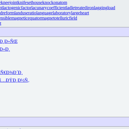
e
kneejoint
knifesethouse
knockonatom
nt
lactogenicfactor
lacunarycoefficient
ladletreatediron
laggingload
ndreform
landuseratio
languagelaboratory
largeheart
nsible
magneticequator
magnetotelluricfield
t
Ð¸Ð»ÑŒ
Ð»Ð¸
¾
Ñ€Ð¾Ð´Ð¸
¸Ñ…
ÐŸÐ¸Ð½Ñ‚