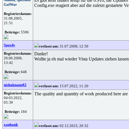
Es gibt kein finales setup für die 0.910, die Updat
GalWar
Config.exe reagiert aber auf die zuletzt gestartete
Registrierdatum:
31.08.2005,
21:51
Beiträge:
5596
Speedy
verfasst am:
31.07.2008, 12:50
Registrierdatum:
Danke!
26.06.2008,
Wollte ja eh mal wieder Vista Updates ziehen lasse
13:42
Beiträge:
648
nishaknapp02
verfasst am:
15.07.2022, 11:20
Registrierdatum:
The quality and quantity of work produced here are 
04.03.2022,
05:39
Beiträge:
184
xanbank
verfasst am:
02.12.2023, 20:32