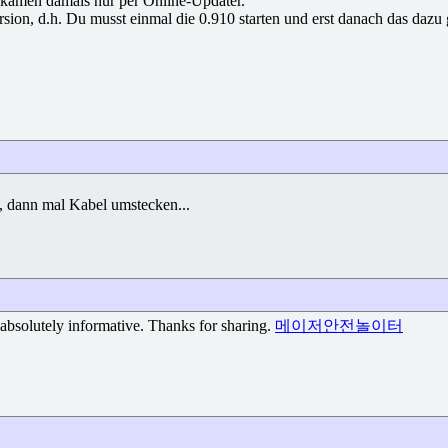
es kamen damals nur per Online-Updater.
 Version, d.h. Du musst einmal die 0.910 starten und erst danach das da
n, dann mal Kabel umstecken...
absolutely informative. Thanks for sharing.
메이저안전놀이터