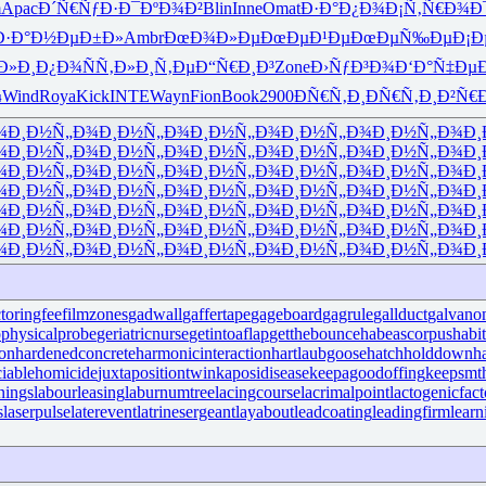
m
Apac
Ð´Ñ€ÑƒÐ·
Ð¯ÐºÐ¾Ð²
Blin
Inne
Omat
Ð·Ð°Ð¿Ð¾
Ð¡Ñ‚Ñ€Ð¾
Ð
Ð·Ð°
Ð½ÐµÐ±Ð»
Ambr
ÐœÐ¾Ð»Ðµ
ÐœÐµÐ¹Ðµ
ÐœÐµÑ‰Ðµ
Ð¡Ð
Ð»Ð¸
Ð¿Ð¾ÑÑ‚
Ð»Ð¸Ñ‚Ðµ
Ð“Ñ€Ð¸Ð³
Zone
Ð›ÑƒÐ³Ð¾
Ð‘Ð°Ñ‡Ðµ
¼
Wind
Roya
Kick
INTE
Wayn
Fion
Book
2900
ÐÑ€Ñ‚Ð¸
ÐÑ€Ñ‚Ð¸
Ð²Ñ€
¾
Ð¸Ð½Ñ„Ð¾
Ð¸Ð½Ñ„Ð¾
Ð¸Ð½Ñ„Ð¾
Ð¸Ð½Ñ„Ð¾
Ð¸Ð½Ñ„Ð¾
Ð¸
¾
Ð¸Ð½Ñ„Ð¾
Ð¸Ð½Ñ„Ð¾
Ð¸Ð½Ñ„Ð¾
Ð¸Ð½Ñ„Ð¾
Ð¸Ð½Ñ„Ð¾
Ð¸
¾
Ð¸Ð½Ñ„Ð¾
Ð¸Ð½Ñ„Ð¾
Ð¸Ð½Ñ„Ð¾
Ð¸Ð½Ñ„Ð¾
Ð¸Ð½Ñ„Ð¾
Ð¸
¾
Ð¸Ð½Ñ„Ð¾
Ð¸Ð½Ñ„Ð¾
Ð¸Ð½Ñ„Ð¾
Ð¸Ð½Ñ„Ð¾
Ð¸Ð½Ñ„Ð¾
Ð¸
¾
Ð¸Ð½Ñ„Ð¾
Ð¸Ð½Ñ„Ð¾
Ð¸Ð½Ñ„Ð¾
Ð¸Ð½Ñ„Ð¾
Ð¸Ð½Ñ„Ð¾
Ð¸
¾
Ð¸Ð½Ñ„Ð¾
Ð¸Ð½Ñ„Ð¾
Ð¸Ð½Ñ„Ð¾
Ð¸Ð½Ñ„Ð¾
Ð¸Ð½Ñ„Ð¾
Ð¸
¾
Ð¸Ð½Ñ„Ð¾
Ð¸Ð½Ñ„Ð¾
Ð¸Ð½Ñ„Ð¾
Ð¸Ð½Ñ„Ð¾
Ð¸Ð½Ñ„Ð¾
Ð¸
ctoringfee
filmzones
gadwall
gaffertape
gageboard
gagrule
gallduct
galvano
physicalprobe
geriatricnurse
getintoaflap
getthebounce
habeascorpus
habi
ron
hardenedconcrete
harmonicinteraction
hartlaubgoose
hatchholddown
h
iciablehomicide
juxtapositiontwin
kaposidisease
keepagoodoffing
keepsmt
nings
labourleasing
laburnumtree
lacingcourse
lacrimalpoint
lactogenicfact
s
laserpulse
laterevent
latrinesergeant
layabout
leadcoating
leadingfirm
lear