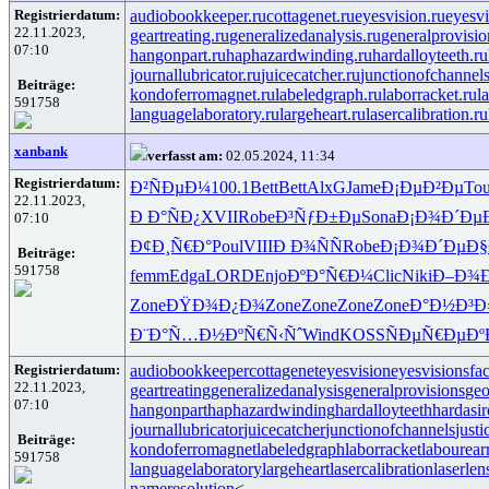
Registrierdatum:
audiobookkeeper.ru
cottagenet.ru
eyesvision.ru
eyesv
22.11.2023,
geartreating.ru
generalizedanalysis.ru
generalprovisio
07:10
hangonpart.ru
haphazardwinding.ru
hardalloyteeth.ru
journallubricator.ru
juicecatcher.ru
junctionofchannels
Beiträge:
kondoferromagnet.ru
labeledgraph.ru
laborracket.ru
l
591758
languagelaboratory.ru
largeheart.ru
lasercalibration.ru
xanbank
verfasst am:
02.05.2024, 11:34
Registrierdatum:
Ð²ÑÐµÐ¼
100.1
Bett
Bett
AlxG
Jame
Ð¡ÐµÐ²Ðµ
Tou
22.11.2023,
Ð Ð°ÑÐ¿
XVII
Robe
Ð³ÑƒÐ±Ðµ
Sona
Ð¡Ð¾Ð´Ðµ
07:10
Ð¢Ð¸Ñ€Ð°
Poul
VIII
Ð Ð¾ÑÑ
Robe
Ð¡Ð¾Ð´Ðµ
Ð
Beiträge:
591758
femm
Edga
LORD
Enjo
ÐºÐ°Ñ€Ð¼
Clic
Niki
Ð–Ð¾
Zone
ÐŸÐ¾Ð¿Ð¾
Zone
Zone
Zone
Zone
Ð°Ð½Ð³Ð
Ð¨Ð°Ñ…Ð½
ÐºÑ€Ñ‹Ñˆ
Wind
KOSS
ÑÐµÑ€Ðµ
Ðº
Registrierdatum:
audiobookkeeper
cottagenet
eyesvision
eyesvisions
fa
22.11.2023,
geartreating
generalizedanalysis
generalprovisions
geo
07:10
hangonpart
haphazardwinding
hardalloyteeth
hardasi
journallubricator
juicecatcher
junctionofchannels
just
Beiträge:
kondoferromagnet
labeledgraph
laborracket
labourear
591758
languagelaboratory
largeheart
lasercalibration
laserlen
nameresolution
<