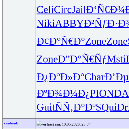
Celi
Circ
Jail
Ð‘Ñ€Ð¾
Niki
ABBY
Ð²ÑƒÐ·Ð
Ð¢Ð°Ñ€Ð°
Zone
Zone
Zone
Ð”Ð°Ñ€Ñƒ
Msti
Ð¿Ð°Ð»Ð°
Char
Ð’Ðµ
ÐºÐ¾Ð¼Ð¿
PION
DA
Guit
ÑÑ‚Ð°Ðº
SQui
Dr
xanbank
verfasst am:
13.05.2026, 23:04