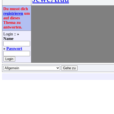
Du musst dich
registrieren
um
auf dieses
Thema zu
antworten.
Login ::
»
Name
»
Passwort