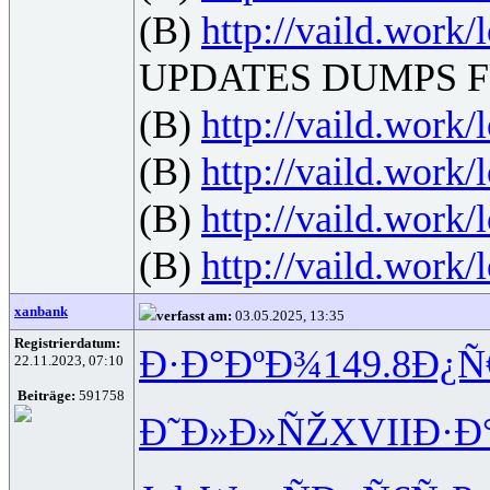
(B)
http://vaild.work/
UPDATES DUMPS F
(B)
http://vaild.work/
(B)
http://vaild.work/
(B)
http://vaild.work/
(B)
http://vaild.work/
xanbank
verfasst am:
03.05.2025, 13:35
Registrierdatum:
Ð·Ð°ÐºÐ¾
149.8
Ð¿Ñ
22.11.2023, 07:10
Beiträge:
591758
Ð˜Ð»Ð»ÑŽ
XVII
Ð·Ð