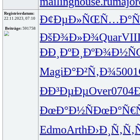
mailinghouse.ru
major
Registrierdatum:
Ð¢ÐµÐ»ÑŒ
Ñ…Ð°Ñ
22.11.2023, 07:10
Beiträge:
591758
ÐšÐ¾Ð»Ð¾
Quar
VII
ÐÐ¸ÐºÐ¸
ÐºÐ¾Ð½Ñ
Magi
Ð°Ð²Ñ‚Ð¾
5001
ÐÐ³ÐµÐµ
Over
0704
ÐœÐ°Ð½Ñ
ÐœÐ°Ñ€
Edmo
Arth
Ð›Ð¸Ñ‚Ñ‚