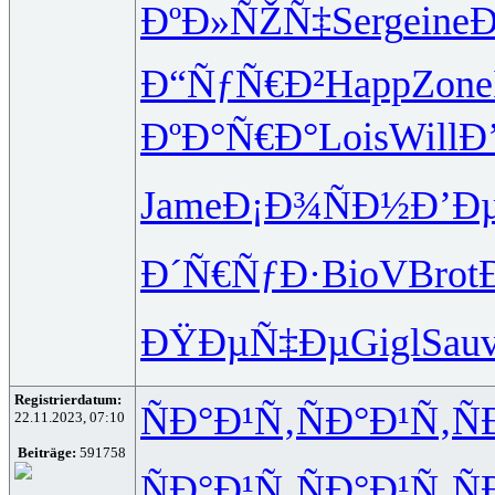
ÐºÐ»ÑŽÑ‡
Serg
eine
Ð
Ð“ÑƒÑ€Ð²
Happ
Zone
ÐºÐ°Ñ€Ð°
Lois
Will
Ð
Jame
Ð¡Ð¾ÑÐ½
Ð’Ð
Ð´Ñ€ÑƒÐ·
BioV
Brot
ÐŸÐµÑ‡Ðµ
Gigl
Sau
Registrierdatum:
ÑÐ°Ð¹Ñ‚
ÑÐ°Ð¹Ñ‚
Ñ
22.11.2023, 07:10
Beiträge:
591758
ÑÐ°Ð¹Ñ‚
ÑÐ°Ð¹Ñ‚
Ñ