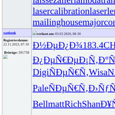
lasercalibration
laserle
mailinghouse
majorco
xanbank
verfasst am:
03.03.2026, 08:30
Registrierdatum:
Ð½ÐµÐ¿Ð¾
183.4
C
22.11.2023, 07:10
Beiträge:
591758
Ð¿ÐµÑ€Ðµ
Ð¡Ñ‚Ð°Ñ
Digi
ÑÐµÑ€Ñ‚
Wisa
N
Pale
ÑÐµÑ€Ñ‚
Ð›ÑƒÑ
Bell
matt
Rich
Shan
Ð¥