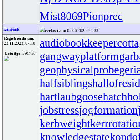
Mist
8069
Pion
prec
xanbank
verfasst am:
02.06.2025, 20:38
Registrierdatum:
audiobookkeeper
cott
22.11.2023, 07:10
gangwayplatform
garb
Beiträge:
591758
geophysicalprobe
geri
halfsiblings
hallofresi
hartlaubgoose
hatchh
jobstress
jogformation
kerbweight
kerrrotatio
knowledgestate
kondo