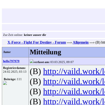
Zur Zeit online:
keiner ausser dir
X-Force - Fight For Destiny - Forum
—›
Allgemein
—›
(B) h
Mitteilung
Autor
hello797979
verfasst am:
03.03.2025, 09:07
Registrierdatum:
(B)
http://vaild.work/
24.02.2025, 03:13
(B)
http://vaild.work/
Beiträge:
111
(B)
http://vaild.work/
(B)
http://vaild.work/