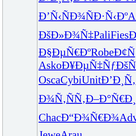
Ð’Ñ‹ÑÐ¾
ÑÐ·Ñ‹Ðº
A
ÐšÐ»Ð¾Ñ‡
Pali
Fies
Ð
Ð§ÐµÑ€Ðº
Robe
Ð¢Ñ
Asko
Ð¥ÐµÑ‡Ñƒ
ÐšÑ
Osca
Cybi
Unit
Ð’Ð¸Ñ
Ð¾Ñ‚ÑÑ‚
Ð–Ð°Ñ€Ð¸
Chac
Ð“Ð¾Ñ€Ð¾
Ad
Jewe
Arau