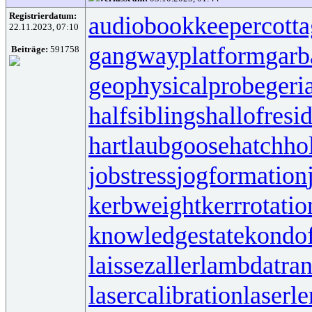
Registrierdatum:
audiobookkeeper
cott
22.11.2023, 07:10
gangwayplatform
garb
Beiträge:
591758
geophysicalprobe
geri
halfsiblings
hallofresi
hartlaubgoose
hatchh
jobstress
jogformation
kerbweight
kerrrotatio
knowledgestate
kondo
laissezaller
lambdatran
lasercalibration
laserle