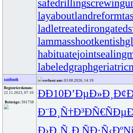
safedrilling
screwingun
layabout
landreform
ta
ladletreatediron
gated
lammasshoot
kentishg
habituate
jointsealingm
labeledgraph
geriatric
xanbank
verfasst am:
03.08.2026, 14:19
Registrierdatum:
ÐÐ10
Ð’ÐµÐ»Ð¸
Ð¢Ð
22.11.2023, 07:10
Beiträge:
591758
Ð¨Ð¸Ñ†Ð³
ÐÑ€ÑÐµ
Ð
Ð›Ð¸Ñ‚Ð
ÑÐ·Ñ‹Ðº
Ni