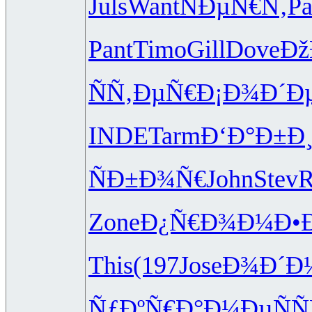
Juls
Want
ÑÐµÑ€Ñ‚
P
Pant
Timo
Gill
Dove
Ðž
ÑÑ‚ÐµÑ€
Ð¡Ð¾Ð´Ð
INDE
Tarm
Ð‘Ð°Ð±Ð
ÑÐ±Ð¾Ñ€
John
Stev
R
Zone
Ð¿Ñ€Ð¾Ð¼
Ð•
This
(197
Jose
Ð¾Ð´Ð
ÑƒÐºÑ€Ð°
Ð¼ÐµÑÑ