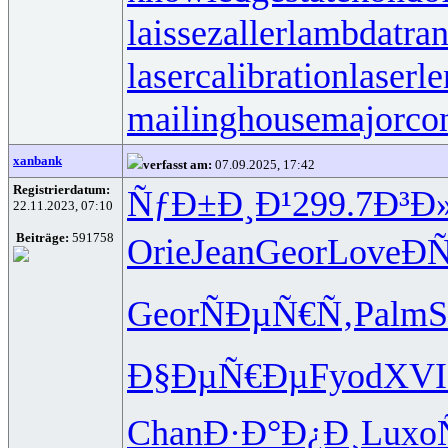
laissezaller
lambdatran
lasercalibration
laserle
mailinghouse
majorco
xanbank
verfasst am:
07.09.2025, 17:42
Registrierdatum:
ÑƒÐ±Ð¸Ð¹
299.7
Ð³Ð
22.11.2023, 07:10
Beiträge:
591758
Orie
Jean
Geor
Love
Ð
Geor
ÑÐµÑ€Ñ‚
Palm
S
Ð§ÐµÑ€Ðµ
Fyod
XVI
Chan
Ð·Ð°Ð¿Ð¸
Luxo