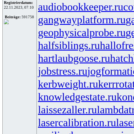
Registrierdatum:
audiobookkeeper.ru
co
22.11.2023, 07:10
gangwayplatform.ru
g
Beiträge:
591758
geophysicalprobe.ru
ge
halfsiblings.ru
hallofr
hartlaubgoose.ru
hatc
jobstress.ru
jogformati
kerbweight.ru
kerrrota
knowledgestate.ru
kon
laissezaller.ru
lambdatr
lasercalibration.ru
lase