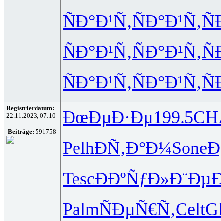
ÑÐ°Ð¹Ñ‚
ÑÐ°Ð¹Ñ‚
Ñ
ÑÐ°Ð¹Ñ‚
ÑÐ°Ð¹Ñ‚
Ñ
ÑÐ°Ð¹Ñ‚
ÑÐ°Ð¹Ñ‚
Ñ
Registrierdatum:
ÐœÐµÐ·Ðµ
199.5
CH
22.11.2023, 07:10
Beiträge:
591758
Pelh
ÐÑ‚Ð°Ð¼
Sone
Ð
Tesc
ÐÐºÑƒÐ»
Ð¨Ðµ
Palm
ÑÐµÑ€Ñ‚
Celt
G