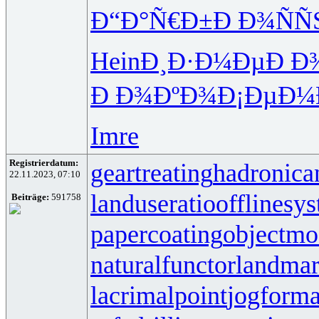
Ð“Ð°Ñ€Ð±
Ð Ð¾ÑÑ
Hein
Ð¸Ð·Ð¼Ðµ
Ð Ð
Ð Ð¾ÐºÐ¾
Ð¡ÐµÐ¼
Imre
Registrierdatum:
geartreating
hadronican
22.11.2023, 07:10
landuseratio
offlinesy
Beiträge:
591758
papercoating
objectmo
naturalfunctor
landmar
lacrimalpoint
jogforma