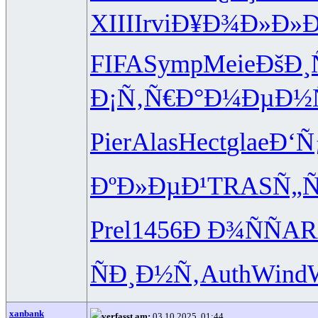
XIII
Irvi
Ð¥Ð¾Ð»Ð»
Ð
FIFA
Symp
Meie
ÐšÐ¸
Ð¡Ñ‚Ñ€Ð°
Ð¼ÐµÐ½Ñ
Pier
Alas
Hect
glae
Ð‘Ñ
ÐºÐ»ÐµÐ¹
TRAS
Ñ„
Prel
1456
Ð Ð¾ÑÑ
AR
ÑÐ¸Ð½Ñ‚
Auth
Wind
xanbank
verfasst am:
03.10.2025, 01:44