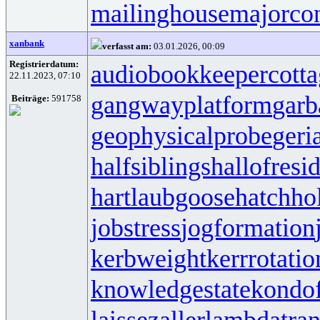
mailinghouse
majorco
xanbank
verfasst am:
03.01.2026, 00:09
Registrierdatum:
audiobookkeeper
cott
22.11.2023, 07:10
gangwayplatform
garb
Beiträge:
591758
geophysicalprobe
geri
halfsiblings
hallofresi
hartlaubgoose
hatchh
jobstress
jogformation
kerbweight
kerrrotatio
knowledgestate
kondo
laissezaller
lambdatran