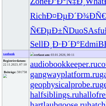
Zone
Ð‘Ð°Ñ‡Ð¸
What
Rich
Ð¤ÐµÐ´Ð¾
ÐÑ€
Ñ€ÐµÐ±Ñ
DuoS
Asfu
Sell
Ð¸Ð·Ð´Ð°
Edmi
B
xanbank
verfasst am:
03.01.2026, 00:11
Registrierdatum:
audiobookkeeper.ru
co
22.11.2023, 07:10
gangwayplatform.ru
g
Beiträge:
591758
geophysicalprobe.ru
ge
halfsiblings.ru
hallofr
hartlaubgoose.ru
hatc