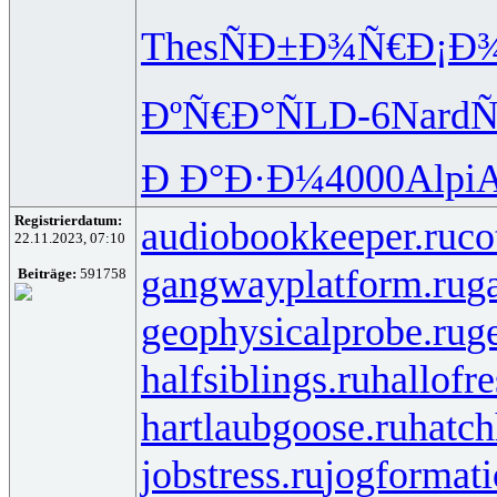
Thes
ÑÐ±Ð¾Ñ€
Ð¡Ð
ÐºÑ€Ð°Ñ
LD-6
Nard
Ñ
Ð Ð°Ð·Ð¼
4000
Alpi
Registrierdatum:
audiobookkeeper.ru
co
22.11.2023, 07:10
gangwayplatform.ru
g
Beiträge:
591758
geophysicalprobe.ru
ge
halfsiblings.ru
hallofr
hartlaubgoose.ru
hatc
jobstress.ru
jogformati