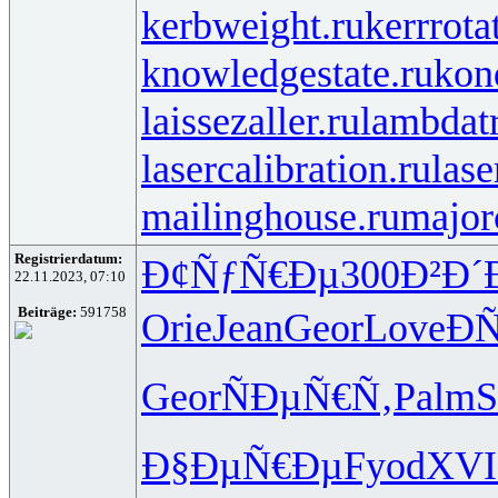
kerbweight.ru
kerrrota
knowledgestate.ru
kon
laissezaller.ru
lambdatr
lasercalibration.ru
lase
mailinghouse.ru
major
Registrierdatum:
Ð¢ÑƒÑ€Ðµ
300
Ð²Ð´
22.11.2023, 07:10
Beiträge:
591758
Orie
Jean
Geor
Love
Ð
Geor
ÑÐµÑ€Ñ‚
Palm
S
Ð§ÐµÑ€Ðµ
Fyod
XVI