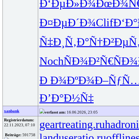
Ð‘ÐµÐ»Ð¾
ÐœÐ¾Ñ
Ð¤ÐµÐ´Ð¾
Clif
Ð‘Ð°
Ñ‡Ð¸Ñ‚Ð°
Ñ†Ð²ÐµÑ
Noch
ÑÐ¾Ð²Ñ€
ÑÐ¾
Ð Ð¾ÐºÐ¾
Ð–ÑƒÑ
Ð’Ð°Ð½Ñ‡
xanbank
verfasst am:
16.06.2026, 23:05
Registrierdatum:
geartreating.ru
hadroni
22.11.2023, 07:10
landuseratio.ru
offline
Beiträge:
591758