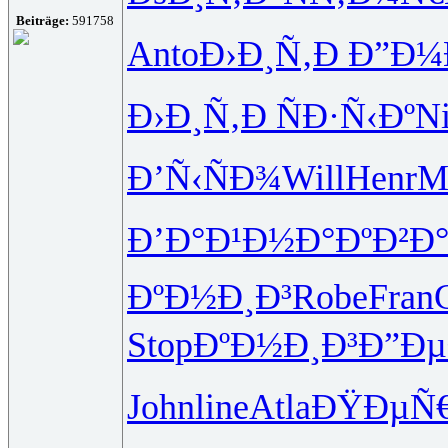
Beiträge:
591758
Anto
Ð›Ð¸Ñ‚Ð
Ð”Ð¼
Ð›Ð¸Ñ‚Ð
ÑÐ·Ñ‹Ðº
Ni
Ð’Ñ‹ÑÐ¾
Will
Henr
M
Ð’Ð°Ð¹Ð½
Ð°ÐºÐ²Ð
ÐºÐ½Ð¸Ð³
Robe
Fran
Stop
ÐºÐ½Ð¸Ð³
Ð”Ðµ
John
line
Atla
ÐŸÐµÑ€