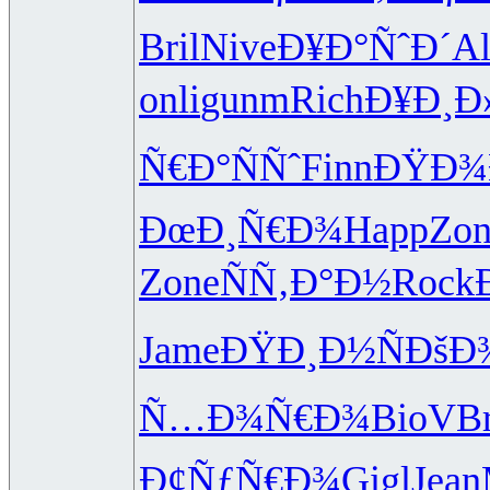
Bril
Nive
Ð¥Ð°ÑˆÐ´
Al
onli
gunm
Rich
Ð¥Ð¸Ð»
Ñ€Ð°ÑÑˆ
Finn
ÐŸÐ¾
ÐœÐ¸Ñ€Ð¾
Happ
Zon
Zone
ÑÑ‚Ð°Ð½
Rock
Jame
ÐŸÐ¸Ð½Ñ
ÐšÐ
Ñ…Ð¾Ñ€Ð¾
BioV
B
Ð¢ÑƒÑ€Ð¾
Gigl
Jean