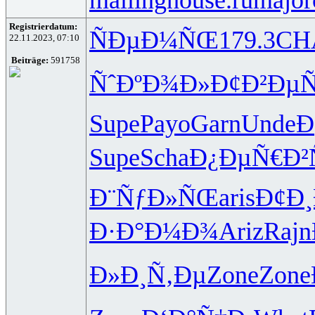
Registrierdatum:
ÑÐµÐ¼ÑŒ
179.3
CH
22.11.2023, 07:10
Beiträge:
591758
ÑˆÐºÐ¾Ð»
Ð¢Ð²Ðµ
Supe
Payo
Garn
Unde
Ð
Supe
Scha
Ð¿ÐµÑ€Ð²
Ð¨ÑƒÐ»ÑŒ
aris
Ð¢Ð
Ð·Ð°Ð¼Ð¾
Ariz
Rajn
Ð»Ð¸Ñ‚Ðµ
Zone
Zone