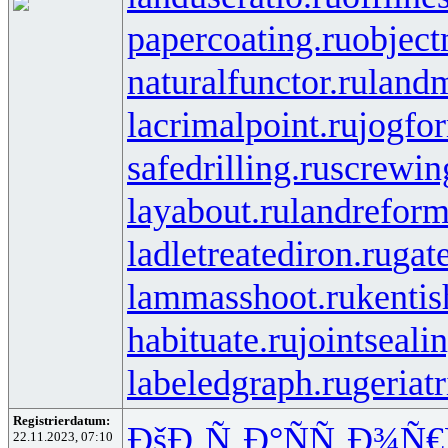
papercoating.ru
object
naturalfunctor.ru
landm
lacrimalpoint.ru
jogfo
safedrilling.ru
screwin
layabout.ru
landreform
ladletreatediron.ru
gat
lammasshoot.ru
kentis
habituate.ru
jointseali
labeledgraph.ru
geriat
Registrierdatum:
ÐšÐ¸Ñ‚Ð°
ÑÑ‚Ð¾Ñ€
22.11.2023, 07:10