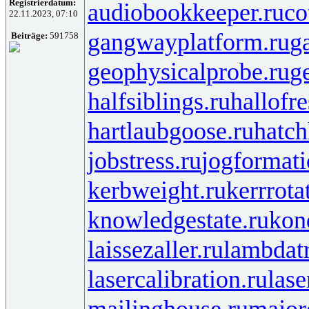
Registrierdatum:
audiobookkeeper.ru
co
22.11.2023, 07:10
gangwayplatform.ru
g
Beiträge:
591758
geophysicalprobe.ru
ge
halfsiblings.ru
hallofr
hartlaubgoose.ru
hatc
jobstress.ru
jogformati
kerbweight.ru
kerrrota
knowledgestate.ru
kon
laissezaller.ru
lambdatr
lasercalibration.ru
lase
mailinghouse.ru
major