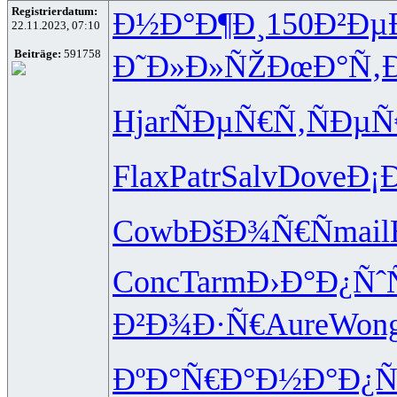
Registrierdatum:
Ð½Ð°Ð¶Ð¸
150
Ð²Ðµ
22.11.2023, 07:10
Beiträge:
591758
Ð˜Ð»Ð»ÑŽ
ÐœÐ°Ñ‚
Hjar
ÑÐµÑ€Ñ‚
ÑÐµÑ
Flax
Patr
Salv
Dove
Ð¡
Cowb
ÐšÐ¾Ñ€Ñ
mail
Conc
Tarm
Ð›Ð°Ð¿Ñˆ
Ð²Ð¾Ð·Ñ€
Aure
Won
ÐºÐ°Ñ€Ð°
Ð½Ð°Ð¿Ñ