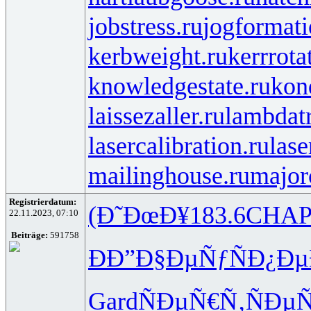
jobstress.ru
jogformati
kerbweight.ru
kerrrota
knowledgestate.ru
kon
laissezaller.ru
lambdatr
lasercalibration.ru
lase
mailinghouse.ru
major
Registrierdatum:
(Ð˜ÐœÐ¥
183.6
CHA
22.11.2023, 07:10
Beiträge:
591758
ÐÐ”Ð§Ðµ
ÑƒÑÐ¿Ðµ
Gard
ÑÐµÑ€Ñ‚
ÑÐµ