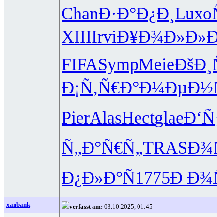
Chan
Ð·Ð°Ð¿Ð¸
Luxo
XIII
Irvi
Ð¥Ð¾Ð»Ð»
Ð
FIFA
Symp
Meie
ÐšÐ¸
Ð¡Ñ‚Ñ€Ð°
Ð¼ÐµÐ½Ñ
Pier
Alas
Hect
glae
Ð‘Ñ
Ñ„Ð°Ñ€Ñ„
TRAS
Ð¾
Ð¿Ð»Ð°Ñ
1775
Ð Ð¾Ñ
xanbank
verfasst am:
03.10.2025, 01:45