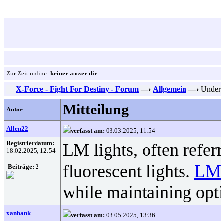
Zur Zeit online:
keiner ausser dir
X-Force - Fight For Destiny - Forum
—›
Allgemein
—›
Unders
Mitteilung
Autor
Allen22
verfasst am:
03.03.2025, 11:54
Registrierdatum:
LM lights, often refer
18.02.2025, 12:54
fluorescent lights.
LM 
Beiträge:
2
while maintaining opt
xanbank
verfasst am:
03.05.2025, 13:36