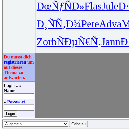
ÐœÑƒÑÐ»
Flas
Jule
Ð
Ð¸ÑÑ‚Ð¾
Pete
Adva
M
Zorb
ÑÐµÑ€Ñ‚
Jann
Ð
Du musst dich
registrieren
um
auf dieses
Thema zu
antworten.
Login ::
»
Name
»
Passwort