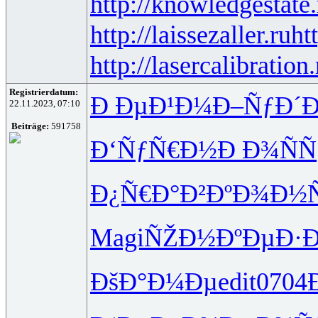
http://knowledgestate.
http://laissezaller.ru
ht
http://lasercalibration.
Registrierdatum:
Ð ÐµÐ¹Ð¼
Ð–ÑƒÐ´Ð
22.11.2023, 07:10
Beiträge:
591758
Ð‘ÑƒÑ€Ð½
Ð Ð¾ÑÑ
Ð¿Ñ€Ð°Ð²
ÐºÐ¾Ð½Ñ
Magi
ÑŽÐ½ÐºÐµ
Ð·
ÐšÐ°Ð¼Ðµ
edit
0704