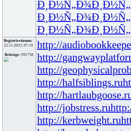
Ð¸Ð½Ñ„Ð¾
Ð¸Ð½Ñ
Ð¸Ð½Ñ„Ð¾
Ð¸Ð½Ñ
Ð¸Ð½Ñ„Ð¾
Ð¸Ð½Ñ
Registrierdatum:
http://audiobookkeepe
22.11.2023, 07:10
http://gangwayplatfor
Beiträge:
591758
http://geophysicalprob
http://halfsiblings.ru
ht
http://hartlaubgoose.r
http://jobstress.ru
http
http://kerbweight.ru
ht