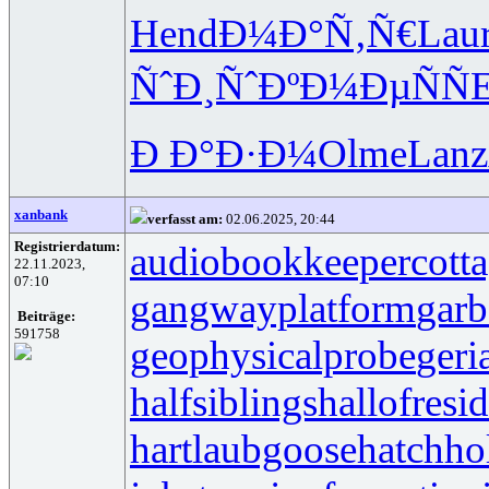
Hend
Ð¼Ð°Ñ‚Ñ€
Lau
ÑˆÐ¸ÑˆÐº
Ð¼ÐµÑÑ
E
Ð Ð°Ð·Ð¼
Olme
Lanz
xanbank
verfasst am:
02.06.2025, 20:44
Registrierdatum:
audiobookkeeper
cott
22.11.2023,
07:10
gangwayplatform
garb
Beiträge:
591758
geophysicalprobe
geri
halfsiblings
hallofresi
hartlaubgoose
hatchh