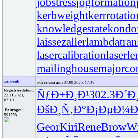
jobstress
jogformation
kerbweight
kerrrotatio
knowledgestate
kondo
laissezaller
lambdatran
lasercalibration
laserle
mailinghouse
majorco
xanbank
verfasst am:
07.09.2025, 17:48
Registrierdatum:
ÑƒÐ±Ð¸Ð¹
302.3
Ð´Ð
22.11.2023,
07:10
ÐšÐ¸Ñ‚Ð°
Ð¡ÐµÐ¼Ð
Beiträge:
591758
Geor
Kiri
Rene
Brow
Wi