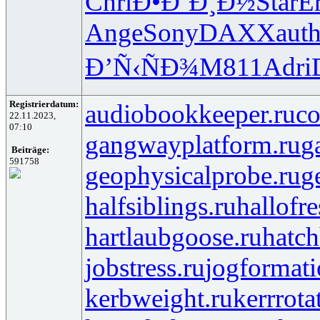
Chri
Ð•Ð´Ð¸Ð½
Star
Er
Ange
Sony
DAXX
aut
Ð’Ñ‹ÑÐ¾
M811
Adri
Registrierdatum:
audiobookkeeper.ru
co
22.11.2023,
07:10
gangwayplatform.ru
g
Beiträge:
591758
geophysicalprobe.ru
g
halfsiblings.ru
hallofr
hartlaubgoose.ru
hatc
jobstress.ru
jogformati
kerbweight.ru
kerrrota