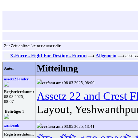
Zur Zeit online:
keiner ausser dir
X-Force - Fight For Destiny - Forum
—›
Allgemein
—›
assetz
Mitteilung
Autor
assetz22andcr
verfasst am:
08.03.2025, 08:09
Registrierdatum:
Assetz 22 and Crest F
08.03.2025,
08:07
Layout, Yeshwanthpur
Beiträge:
1
xanbank
verfasst am:
03.05.2025, 13:41
Registrierdatum: