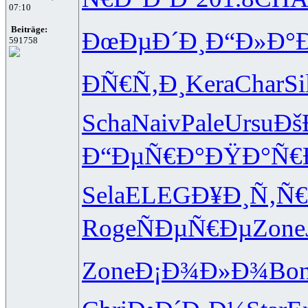
07:10
Beiträge:
ÐœÐµÐ´Ð¸
Ð“Ð»Ð°Ð
591758
ÐÑ€Ñ‚Ð¸
Kera
Char
Si
Scha
Naiv
Pale
Ursu
Ðš
Ð“ÐµÑ€Ð°
ÐŸÐ°Ñ€
Sela
ELEG
Ð¥Ð¸Ñ‚Ñ€
Roge
ÑÐµÑ€Ðµ
Zone
Zone
Ð¡Ð¾Ð»Ð¾
Bo