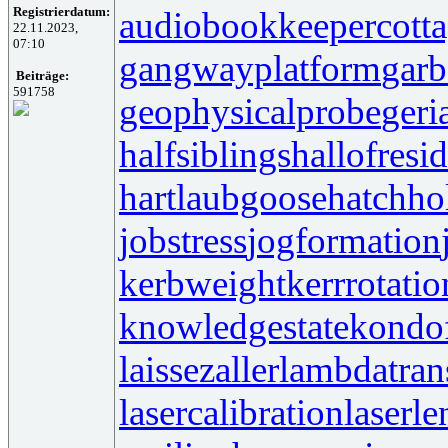
Registrierdatum:
audiobookkeeper
cott
22.11.2023,
07:10
gangwayplatform
garb
Beiträge:
591758
geophysicalprobe
geri
halfsiblings
hallofresi
hartlaubgoose
hatchh
jobstress
jogformation
kerbweight
kerrrotatio
knowledgestate
kondo
laissezaller
lambdatran
lasercalibration
laserle