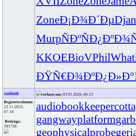
XVII
Zone
Zone
Jame
A
Zone
Ð¡Ð¾Ð´Ðµ
Dja
Murp
ÑÐºÑÐ¿
ÐºÐ¾
KKOE
BioV
Phil
What
ÐŸÑ€Ð¾Ðº
Ð¿Ð»Ð°
xanbank
verfasst am:
03.01.2026, 00:15
Registrierdatum:
audiobookkeeper
cott
22.11.2023,
07:10
gangwayplatform
garb
Beiträge:
591758
geophysicalprobe
geri