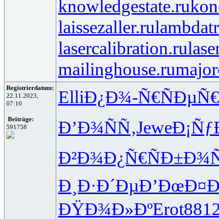
knowledgestate.ru
kon
laissezaller.ru
lambdatr
lasercalibration.ru
lase
mailinghouse.ru
major
Registrierdatum:
Elli
Ð¿Ð¾-Ñ€
ÑÐµÑ€
22.11.2023,
07:10
Beiträge:
Ð’Ð¾ÑÑ‚
Jewe
Ð¡Ñƒ
591758
Ð²Ð¾Ð¿Ñ€
ÑÐ±Ð¾
Ð¸Ð·Ð´Ðµ
Ð’ÐœÐ¤Ð
ÐŸÐ¾Ð»Ðº
Erot
881