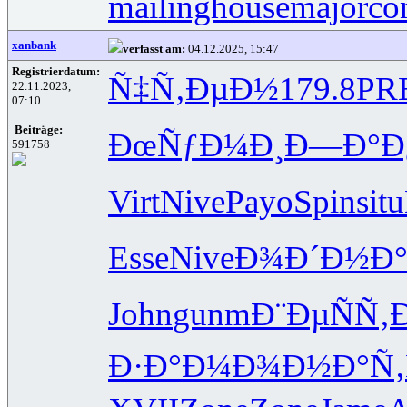
mailinghouse
majorco
xanbank
verfasst am:
04.12.2025, 15:47
Registrierdatum:
Ñ‡Ñ‚ÐµÐ½
179.8
PR
22.11.2023,
07:10
Beiträge:
ÐœÑƒÐ¼Ð¸
Ð—Ð°Ð
591758
Virt
Nive
Payo
Spin
situ
Esse
Nive
Ð¾Ð´Ð½Ð
John
gunm
Ð¨ÐµÑÑ‚
Ð
Ð·Ð°Ð¼Ð¾
Ð½Ð°Ñ‚