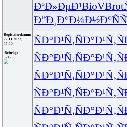
ÐºÐ»ÐµÐ¹
BioV
Brot
Ð”Ð¸Ð°Ð¼
Ð½Ð°ÑÑ
Registrierdatum:
ÑÐ°Ð¹Ñ‚
ÑÐ°Ð¹Ñ‚
Ñ
22.11.2023,
07:10
Beiträge:
ÑÐ°Ð¹Ñ‚
ÑÐ°Ð¹Ñ‚
Ñ
591758
ÑÐ°Ð¹Ñ‚
ÑÐ°Ð¹Ñ‚
Ñ
ÑÐ°Ð¹Ñ‚
ÑÐ°Ð¹Ñ‚
Ñ
ÑÐ°Ð¹Ñ‚
ÑÐ°Ð¹Ñ‚
Ñ