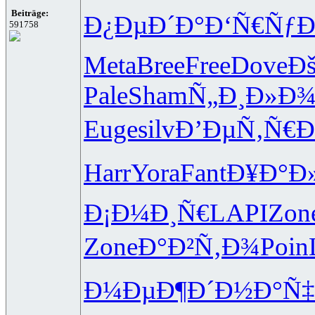
Beiträge:
Ð¿ÐµÐ´Ð°
Ð‘Ñ€Ñƒ
591758
Meta
Bree
Free
Dove
Ð
Pale
Sham
Ñ„Ð¸Ð»Ð
Euge
silv
Ð’ÐµÑ‚Ñ€
Ð
Harr
Yora
Fant
Ð¥Ð°Ð
Ð¡Ð¼Ð¸Ñ€
LAPI
Zon
Zone
Ð°Ð²Ñ‚Ð¾
Poin
Ð¼ÐµÐ¶Ð´
Ð½Ð°Ñ‡