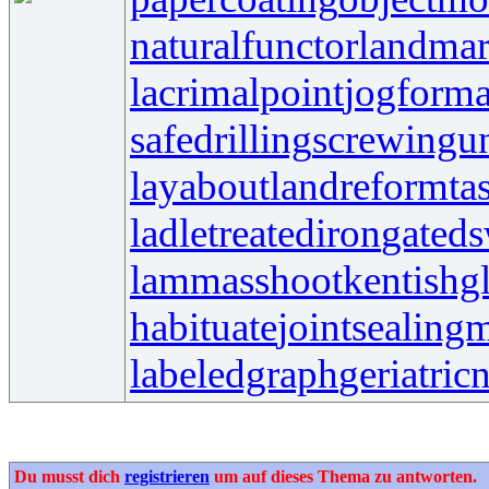
naturalfunctor
landmar
lacrimalpoint
jogforma
safedrilling
screwingun
layabout
landreform
ta
ladletreatediron
gated
lammasshoot
kentishg
habituate
jointsealingm
labeledgraph
geriatric
Du musst dich
registrieren
um auf dieses Thema zu antworten.