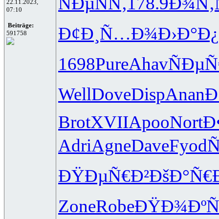
ÑÐµÑÑ‚
178.9
Ð¾Ñ‚
22.11.2023,
07:10
Beiträge:
Ð¢Ð¸Ñ…Ð¾
Ð›Ð°Ð¿
591758
1698
Pure
Ahav
ÑÐµÑ
Well
Dove
Disp
Anan
Ð
Brot
XVII
Apoo
Nort
Ð
Adri
Agne
Dave
Fyod
Ñ
ÐŸÐµÑ€Ð²
ÐšÐ°Ñ€
Zone
Robe
ÐŸÐ¾ÐºÑ