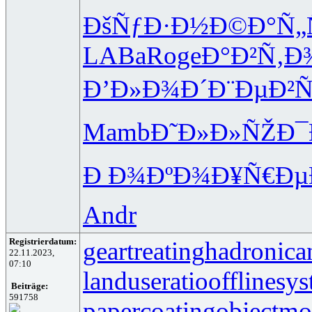
ÐšÑƒÐ·Ð½
Ð©Ð°Ñ„
LABa
Roge
Ð°Ð²Ñ‚Ð
Ð’Ð»Ð¾Ð´
Ð¨ÐµÐ²Ñ
Mamb
Ð˜Ð»Ð»ÑŽ
Ð¯
Ð Ð¾ÐºÐ¾
Ð¥Ñ€Ð
Andr
Registrierdatum:
geartreating
hadronican
22.11.2023,
07:10
landuseratio
offlinesy
Beiträge:
591758
papercoating
objectmo