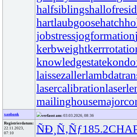
halfsiblings
hallofresi
hartlaubgoose
hatchh
jobstress
jogformation
kerbweight
kerrrotatio
knowledgestate
kondo
laissezaller
lambdatran
lasercalibration
laserle
mailinghouse
majorco
xanbank
verfasst am:
03.03.2026, 08:36
Registrierdatum:
ÑÐ¸Ñ‚Ñƒ
185.2
CHA
22.11.2023,
07:10