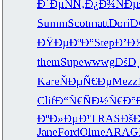
Ð´ÐµÑÑ‚
Ð¿Ð¾ÑÐµ
Summ
Scot
matt
Dori
Ð
ÐŸÐµÐºÐ°
Step
Ð’Ð
them
Supe
wwwg
ÐšÐ
Kare
ÑÐµÑ€Ðµ
Mezz
Clif
Ð“Ñ€ÑÐ½
Ñ€Ð°
ÐºÐ»ÐµÐ¹
TRAS
Ðš
Jane
Ford
Olme
ARAG