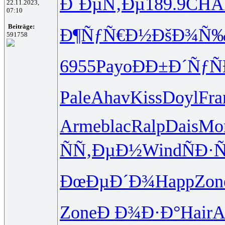
Ð´ÐµÑ‚Ðµ
189.9
CHA
22.11.2023,
07:10
Beiträge:
Ð¶ÑƒÑ€Ð½
ÐšÐ¾Ñ
591758
6955
Payo
ÐÐ±Ð´Ñƒ
Ñ
Pale
Ahav
Kiss
Doyl
Fra
Arme
blac
Ralp
Dais
Mo
ÑÑ‚ÐµÐ½
Wind
ÑÐ·
ÐœÐµÐ´Ð¾
Happ
Zon
Zone
Ð Ð¾Ð·Ð°
Hair
A