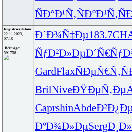
ÑÐ°Ð¹Ñ‚
ÑÐ°Ð¹Ñ‚
Ñ
Registrierdatum:
Ð´Ð¾Ñ‡Ðµ
183.7
CH
22.11.2023,
07:10
Beiträge:
ÑƒÐ²Ð»Ðµ
Ð´Ñ€ÑƒÐ
591758
Gard
Flax
ÑÐµÑ€Ñ‚
Ñ
Bril
Nive
ÐŸÐµÑ‚Ðµ
A
Capr
shin
Abde
Ð²Ð¿Ð
ÐºÐ¾Ð»Ðµ
Serg
Ð¸Ð