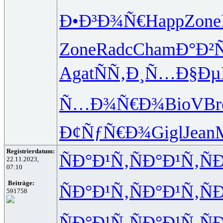
Ð•Ð³Ð¾Ñ€
Happ
Zone
Zone
Radc
Cham
Ð°Ð²
Agat
ÑÑ‚Ð¸Ñ…
Ð§Ðµ
Ñ…Ð¾Ñ€Ð¾
BioV
Br
Ð¢ÑƒÑ€Ð¾
Gigl
Jean
Registrierdatum:
ÑÐ°Ð¹Ñ‚
ÑÐ°Ð¹Ñ‚
Ñ
22.11.2023,
07:10
Beiträge:
ÑÐ°Ð¹Ñ‚
ÑÐ°Ð¹Ñ‚
Ñ
591758
ÑÐ°Ð¹Ñ‚
ÑÐ°Ð¹Ñ‚
Ñ