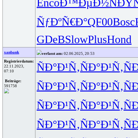
Enco
Ð™ÐµÐ½Ñ
ÐŸÑ
ÑƒÐºÑ€Ð°
QF00
Bosc
GDeB
Slow
Plus
Hond
xanbank
verfasst am:
02.06.2025, 20:53
Registrierdatum:
ÑÐ°Ð¹Ñ‚
ÑÐ°Ð¹Ñ‚
Ñ
22.11.2023,
07:10
Beiträge:
ÑÐ°Ð¹Ñ‚
ÑÐ°Ð¹Ñ‚
Ñ
591758
ÑÐ°Ð¹Ñ‚
ÑÐ°Ð¹Ñ‚
Ñ
ÑÐ°Ð¹Ñ‚
ÑÐ°Ð¹Ñ‚
Ñ