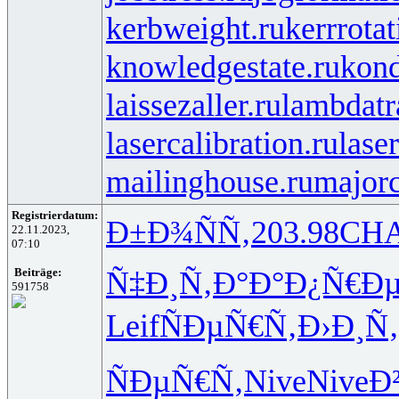
kerbweight.ru
kerrrotat
knowledgestate.ru
kond
laissezaller.ru
lambdatr
lasercalibration.ru
lase
mailinghouse.ru
majorc
Registrierdatum:
Ð±Ð¾ÑÑ‚
203.98
CH
22.11.2023,
07:10
Ñ‡Ð¸Ñ‚Ð°
Ð°Ð¿Ñ€Ð
Beiträge:
591758
Leif
ÑÐµÑ€Ñ‚
Ð›Ð¸Ñ‚
ÑÐµÑ€Ñ‚
Nive
Nive
Ð