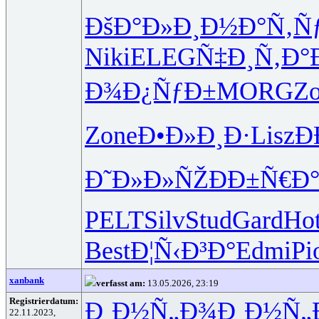
ÐšÐ°Ð»Ð¸
Ð½Ð°Ñ‚Ñ
Niki
ELEG
Ñ‡Ð¸Ñ‚Ð°
Ð¾Ð¿ÑƒÐ±
MORG
Z
Zone
Ð•Ð»Ð¸Ð·
Lisz
Ð
Ð˜Ð»Ð»ÑŽ
ÐÐ±Ñ€Ð
PELT
Silv
Stud
Gard
Ho
Best
Ð¦Ñ‹Ð³Ð°
Edmi
Pi
xanbank
verfasst am:
13.05.2026, 23:19
Registrierdatum:
Ð¸Ð½Ñ„Ð¾
Ð¸Ð½Ñ„
22.11.2023,