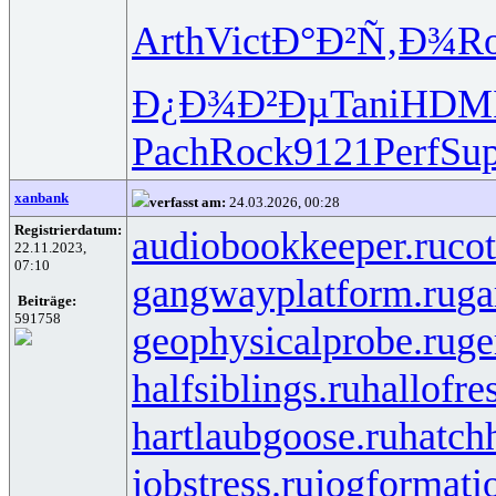
Arth
Vict
Ð°Ð²Ñ‚Ð¾
R
Ð¿Ð¾Ð²Ðµ
Tani
HDM
Pach
Rock
9121
Perf
Sup
xanbank
verfasst am:
24.03.2026, 00:28
Registrierdatum:
audiobookkeeper.ru
cot
22.11.2023,
07:10
gangwayplatform.ru
ga
Beiträge:
591758
geophysicalprobe.ru
ge
halfsiblings.ru
hallofre
hartlaubgoose.ru
hatch
jobstress.ru
jogformati