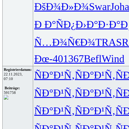
ÐšÐ¾Ð»Ð¾
Swar
Joh
Ð Ð°ÑÐ¿
Ð›Ð°Ð·Ð°
Ð
Ñ…Ð¾Ñ€Ð¾
TRAS
R
Ðœ-40
1367
Befl
Wind
Registrierdatum:
ÑÐ°Ð¹Ñ‚
ÑÐ°Ð¹Ñ‚
Ñ
22.11.2023,
07:10
Beiträge:
ÑÐ°Ð¹Ñ‚
ÑÐ°Ð¹Ñ‚
Ñ
591758
ÑÐ°Ð¹Ñ‚
ÑÐ°Ð¹Ñ‚
Ñ
ÑÐ°Ð¹Ñ‚
ÑÐ°Ð¹Ñ‚
Ñ