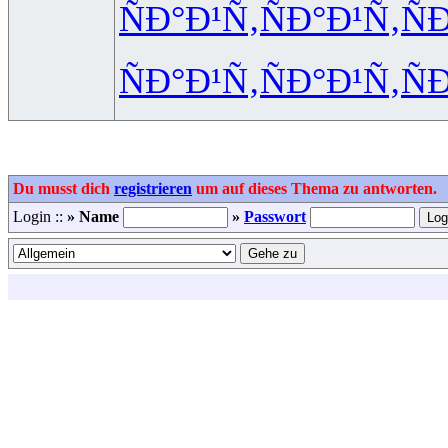
ÑÐ°Ð¹Ñ‚
ÑÐ°Ð¹Ñ‚
Ñ
ÑÐ°Ð¹Ñ‚
ÑÐ°Ð¹Ñ‚
Ñ
Du musst dich
registrieren
um auf dieses Thema zu antworten.
Login ::
» Name
»
Passwort