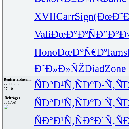
XVII
Carr
Sign
(ÐœÐ˜
Vali
ÐœÐ°ÐºÑ
Ð”Ð°Ð
Hono
ÐœÐ°Ñ€Ðº
Iams
Ð˜Ð»Ð»ÑŽ
Diad
Zone
Registrierdatum:
ÑÐ°Ð¹Ñ‚
ÑÐ°Ð¹Ñ‚
Ñ
22.11.2023,
07:10
Beiträge:
ÑÐ°Ð¹Ñ‚
ÑÐ°Ð¹Ñ‚
Ñ
591758
ÑÐ°Ð¹Ñ‚
ÑÐ°Ð¹Ñ‚
Ñ