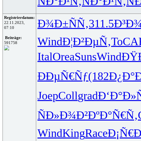
ÑÐ°Ð¹Ñ‚
ÑÐ°Ð¹Ñ‚
Ñ
Registrierdatum:
Ð¾Ð±ÑÑ‚
311.5
Ð³Ð
22.11.2023,
07:10
Wind
Ð¦Ð²ÐµÑ‚
ToCA
Beiträge:
591758
Ital
Orea
Suns
Wind
ÐŸ
ÐÐµÑ€Ñƒ
(182
Ð¿Ð°Ð
Joep
Coll
grad
Ð‘Ð°Ð»
ÑÐ»Ð¾Ð²
ÐºÐ°Ñ€Ñ‚
Wind
King
Race
Ð¡Ñ€Ð