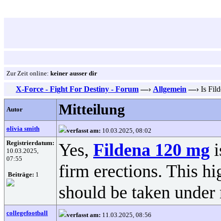
Zur Zeit online:
keiner ausser dir
X-Force - Fight For Destiny - Forum
—›
Allgemein
—›
Is Fil
Mitteilung
Autor
olivia smith
verfasst am:
10.03.2025, 08:02
Registrierdatum:
Yes,
Fildena 120 mg
i
10.03.2025,
07:55
firm erections. This h
Beiträge:
1
should be taken under 
collegefootball
verfasst am:
11.03.2025, 08:56