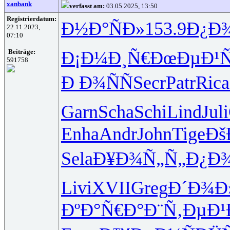
xanbank
verfasst am:
03.05.2025, 13:50
Registrierdatum:
Ð½Ð°ÑÐ»
153.9
Ð¿Ð
22.11.2023,
07:10
Ð¡Ð¼Ð¸Ñ€
ÐœÐµÐ¹Ñ
Beiträge:
591758
Ð Ð¾ÑÑ
Secr
Patr
Rica
Garn
Scha
Schi
Lind
Juli
Enha
Andr
John
Tige
Ðš
Sela
Ð¥Ð¾Ñ„Ñ„
Ð¿Ð
Livi
XVII
Greg
Ð´Ð¾Ð
ÐºÐ°Ñ€Ð°
Ð¨Ñ‚ÐµÐ¹