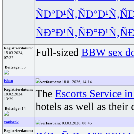
ÑÐ°Ð¹Ñ‚
ÑÐ°Ð¹Ñ‚
Ñ
ÑÐ°Ð¹Ñ‚
ÑÐ°Ð¹Ñ‚
Ñ
Registrierdatum:
Full-sized
BBW sex do
15.03.2024,
07:27
Beiträge:
35
ishan
verfasst am:
18.01.2026, 14:14
Registrierdatum:
The
Escorts Service i
19.02.2024,
13:29
hotels as well as their 
Beiträge:
14
xanbank
verfasst am:
03.03.2026, 08:46
Registrierdatum: