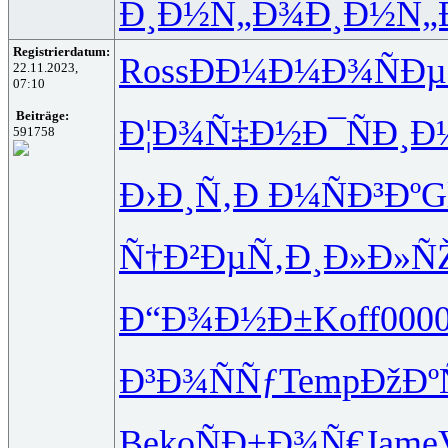
Ð¸Ð½Ñ„Ð¾
Ð¸Ð½Ñ„
Registrierdatum:
Ross
ÐÐ¼Ð¼Ð¾
ÑÐ
22.11.2023,
07:10
Beiträge:
Ð¦Ð¾Ñ‡Ð½
Ð¯ÑÐ¸Ð
591758
Ð›Ð¸Ñ‚Ð
Ð¼ÑÐ³Ðº
G
Ñ†Ð²ÐµÑ‚
Ð¸Ð»Ð»Ñ
Ð“Ð¾Ð½Ð±
Koff
000
Ð³Ð¾ÑÑƒ
Temp
ÐžÐº
Beko
ÑÐ±Ð¾Ñ€
Jame