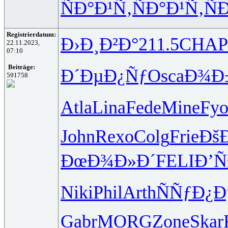
ÑÐ°Ð¹Ñ‚
ÑÐ°Ð¹Ñ‚
Ñ
Registrierdatum:
Ð›Ð¸Ð²Ð°
211.5
CHAP
22.11.2023,
07:10
Beiträge:
Ð´ÐµÐ¿Ñƒ
Osca
Ð¾Ð
591758
Atla
Lina
Fede
Mine
Fy
John
Rexo
Colg
Frie
Ðš
ÐœÐ¾Ð»Ð´
FELI
Ð’Ñ
Niki
Phil
Arth
ÑÑƒÐ¿Ð
Gabr
MORG
Zone
Skar