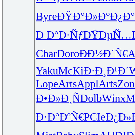
Byre
ÐŸÐ°Ð»Ð°
Ð¿Ð°
Ð Ð°Ð·Ñƒ
ÐŸÐµÑ…
Char
Doro
ÐÐ½Ð´Ñ€
A
Yaku
McKi
Ð·Ð¸Ð¹Ð´
W
Lope
Arts
Appl
Arts
Zon
Ð•Ð»Ð¸Ñ
Dolb
Winx
M
Ð·Ð°ÐºÑ€
PCIe
Ð¿Ð»Ð