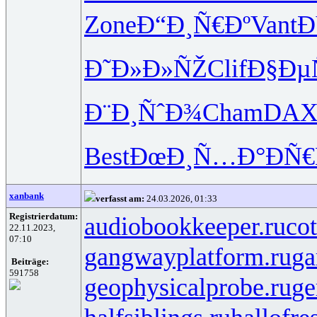
Zone
Ð“Ð¸Ñ€Ðº
Vant
Ð
Ð˜Ð»Ð»ÑŽ
Clif
Ð§Ðµ
Ð¨Ð¸ÑˆÐ¾
Cham
DA
Best
ÐœÐ¸Ñ…Ð°
ÐÑ€
xanbank
verfasst am:
24.03.2026, 01:33
Registrierdatum:
audiobookkeeper.ru
cot
22.11.2023,
07:10
gangwayplatform.ru
ga
Beiträge:
591758
geophysicalprobe.ru
ge