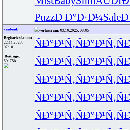
Mist
Baby
Slim
AUDI
Ð
Puzz
Ð Ð°Ð·Ð¼
Sale
Ð
xanbank
verfasst am:
03.10.2025, 03:05
Registrierdatum:
ÑÐ°Ð¹Ñ‚
ÑÐ°Ð¹Ñ‚
Ñ
22.11.2023,
07:10
Beiträge:
ÑÐ°Ð¹Ñ‚
ÑÐ°Ð¹Ñ‚
Ñ
591758
ÑÐ°Ð¹Ñ‚
ÑÐ°Ð¹Ñ‚
Ñ
ÑÐ°Ð¹Ñ‚
ÑÐ°Ð¹Ñ‚
Ñ
ÑÐ°Ð¹Ñ‚
ÑÐ°Ð¹Ñ‚
Ñ