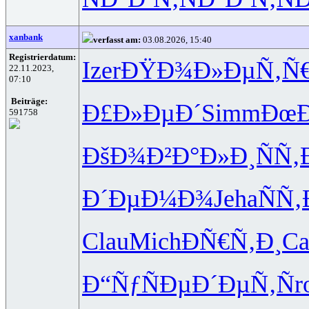
xanbank
verfasst am:
03.08.2026, 15:40
Registrierdatum:
Izer
ÐŸÐ¾Ð»Ðµ
Ñ‚Ñ
22.11.2023,
07:10
Beiträge:
Ð£Ð»ÐµÐ´
Simm
ÐœÐ
591758
ÐšÐ¾Ð²Ð°
Ð»Ð¸ÑÑ‚
Ð´ÐµÐ¼Ð¾
Jeha
ÑÑ‚
Clau
Mich
ÐÑ€Ñ‚Ð¸
Ca
Ð“ÑƒÑÐµ
Ð´ÐµÑ‚Ñ
r