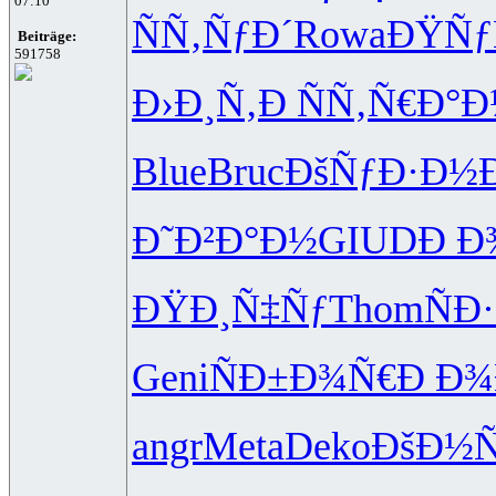
07:10
ÑÑ‚ÑƒÐ´
Rowa
ÐŸÑƒ
Beiträge:
591758
Ð›Ð¸Ñ‚Ð
ÑÑ‚Ñ€Ð°
Ð
Blue
Bruc
ÐšÑƒÐ·Ð½
Ð˜Ð²Ð°Ð½
GIUD
Ð Ð¾
ÐŸÐ¸Ñ‡Ñƒ
Thom
ÑÐ
Geni
ÑÐ±Ð¾Ñ€
Ð Ð
angr
Meta
Deko
ÐšÐ½Ñ