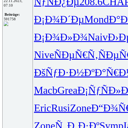
ÑƒÑÐ¿Ðµ
208.6
CHA
22.11.2023,
07:10
Beiträge:
Ð¡Ð¾Ð´Ðµ
Mond
Ð°Ð
591758
Ð¡Ð¾Ð»Ð¾
Naiv
Ð›Ð
Nive
ÑÐµÑ€Ñ‚
ÑÐµÑ
ÐšÑƒÐ·Ð½
ÐºÐ°Ñ€Ð
Macb
Grea
Ð¡ÑƒÑÐ»
Ð
Eric
Rusi
Zone
Ð“Ð¾Ñ
Zone
Ñ„Ð¸Ð·Ðº
Symp
I