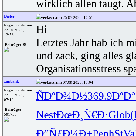
wirklich allen taugt. 
Dieter
verfasst am:
25.07.2025, 16:51
Registrierdatum:
Hi
22.10.2023,
12:56
Letztes Jahr hab ich m
Beiträge:
98
und zack, ging alles g
Organisationsstress sp
xanbank
verfasst am:
07.09.2025, 19:04
Registrierdatum:
ÑÐºÐ¾Ð½
369.9
ÐºÐ°
22.11.2023,
07:10
Beiträge:
Nest
ÐœÐ¸Ñ€Ð·
Glob
591758
Ð”ÑƒÐ¼Ð±
Penh
StVa