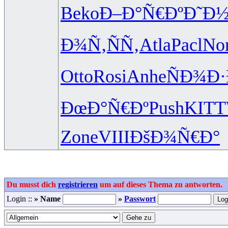
Beko
Ð–Ð°Ñ€Ðº
Ð˜Ð½
Ð¾Ñ‚ÑÑ‚
Atla
Pacl
No
Otto
Rosi
Anhe
ÑÐ¾Ð
ÐœÐ°Ñ€Ðº
Push
KITT
Zone
VIII
ÐšÐ¾Ñ€Ð°
Du musst dich
registrieren
um auf dieses Thema zu antworten.
Login ::
» Name
»
Passwort