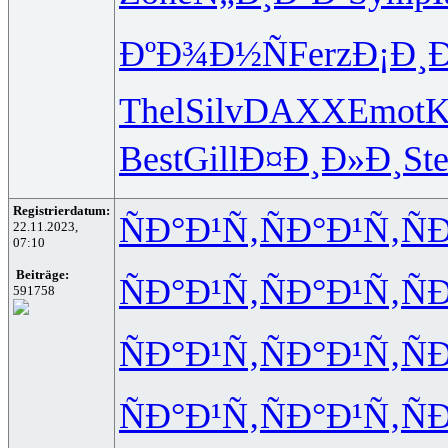
ÐºÐ¾Ð½Ñ
Ferz
Ð¡Ð¸
Thel
Silv
DAXX
Emot
K
Best
Gill
Ð¤Ð¸Ð»Ð¸
St
Registrierdatum:
ÑÐ°Ð¹Ñ‚
ÑÐ°Ð¹Ñ‚
Ñ
22.11.2023,
07:10
Beiträge:
ÑÐ°Ð¹Ñ‚
ÑÐ°Ð¹Ñ‚
Ñ
591758
ÑÐ°Ð¹Ñ‚
ÑÐ°Ð¹Ñ‚
Ñ
ÑÐ°Ð¹Ñ‚
ÑÐ°Ð¹Ñ‚
Ñ