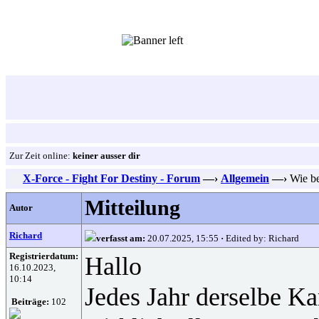
Zur Zeit online:
keiner ausser dir
X-Force - Fight For Destiny - Forum
—›
Allgemein
—›
Wie be
Mitteilung
Autor
Richard
verfasst am:
20.07.2025, 15:55
·
Edited by: Richard
Registrierdatum:
Hallo
16.10.2023,
10:14
Jedes Jahr derselbe K
Beiträge:
102