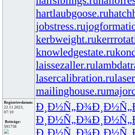
halfsiblings.ru
hallofre
hartlaubgoose.ru
hatch
jobstress.ru
jogformati
kerbweight.ru
kerrrotat
knowledgestate.ru
kond
laissezaller.ru
lambdatr
lasercalibration.ru
lase
mailinghouse.ru
majorc
Registrierdatum:
Ð¸Ð½Ñ„Ð¾
Ð¸Ð½Ñ„
22.11.2023,
07:10
Ð¸Ð½Ñ„Ð¾
Ð¸Ð½Ñ„
Beiträge:
591758
Ð¸Ð½Ñ„Ð¾
Ð¸Ð½Ñ„