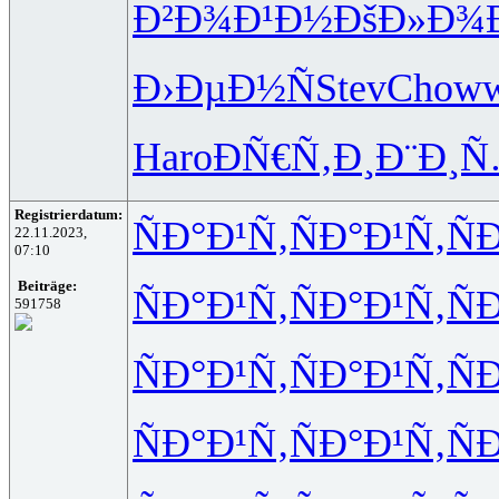
Ð²Ð¾Ð¹Ð½
ÐšÐ»Ð¾
Ð›ÐµÐ½Ñ
Stev
Chow
Haro
ÐÑ€Ñ‚Ð¸
Ð¨Ð¸
Registrierdatum:
ÑÐ°Ð¹Ñ‚
ÑÐ°Ð¹Ñ‚
Ñ
22.11.2023,
07:10
Beiträge:
ÑÐ°Ð¹Ñ‚
ÑÐ°Ð¹Ñ‚
Ñ
591758
ÑÐ°Ð¹Ñ‚
ÑÐ°Ð¹Ñ‚
Ñ
ÑÐ°Ð¹Ñ‚
ÑÐ°Ð¹Ñ‚
Ñ