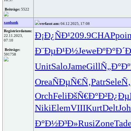
Beiträge:
5522
xanbank
verfasst am:
04.12.2025, 17:08
Registrierdatum:
Ð¡Ð¿ÑÐ¹
209.9
CHAP
poi
22.11.2023,
07:10
Ð¨ÐµÐ¹Ð½
Jewe
ÐºÐ°Ð´
Beiträge:
591758
Unit
Salo
Jame
Gill
Ñ„Ð°Ð
Orea
ÑÐµÑ€Ñ‚
Patr
Sele
Ñ
Orch
Feli
ÐšÑ€Ð°Ð²
Ð¿Ðµ
Niki
Elem
VIII
Kurt
Delt
Jo
Ð°Ð½Ð³Ð»
Rusi
Zone
Tad