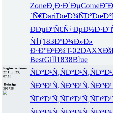
Zone
Ð¸Ð·Ð´Ðµ
Come
Ð˜
´Ñ€
Dari
ÐœÐ¾ÑÐº
ÐœÐ°
ÐÐµÐºÑ€
Ñ†ÐµÐ½Ð·
Ð¨
Ñ†
(183
ÐºÐ¾Ð»Ð»
Ð·Ð°Ð²Ð¾
T-02
DAXX
Ðš
Best
Gill
1838
Blue
Registrierdatum:
ÑÐ°Ð¹Ñ‚
ÑÐ°Ð¹Ñ‚
ÑÐ°Ð¹
22.11.2023,
07:10
ÑÐ°Ð¹Ñ‚
ÑÐ°Ð¹Ñ‚
ÑÐ°Ð¹
Beiträge:
591758
ÑÐ°Ð¹Ñ‚
ÑÐ°Ð¹Ñ‚
ÑÐ°Ð¹
ÑÐ°Ð¹Ñ‚
ÑÐ°Ð¹Ñ‚
ÑÐ°Ð¹