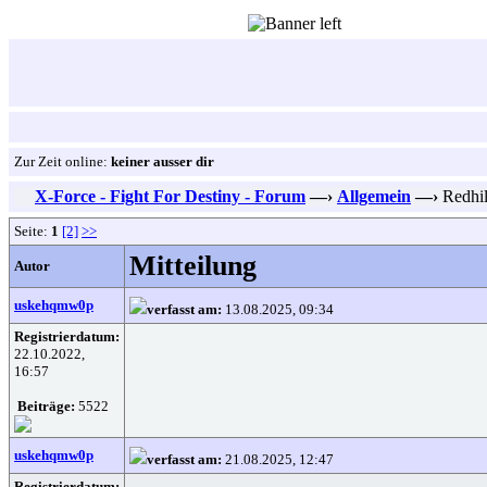
Zur Zeit online:
keiner ausser dir
X-Force - Fight For Destiny - Forum
—›
Allgemein
—›
Redhill
Seite:
1
[2]
>>
Mitteilung
Autor
uskehqmw0p
verfasst am:
13.08.2025, 09:34
Registrierdatum:
22.10.2022,
16:57
Beiträge:
5522
uskehqmw0p
verfasst am:
21.08.2025, 12:47
Registrierdatum: