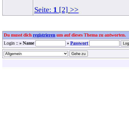
Seite:
1
[2]
>>
Du musst dich
registrieren
um auf dieses Thema zu antworten.
Login ::
» Name
»
Passwort