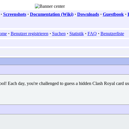
·
Screenshots
·
Documentation (Wiki)
·
Downloads
·
Guestbook
·
ome
·
Benutzer registrieren
·
Suchen
·
Statistik
·
FAQ
·
Benutzerliste
! Each day, you're challenged to guess a hidden Clash Royal card using 