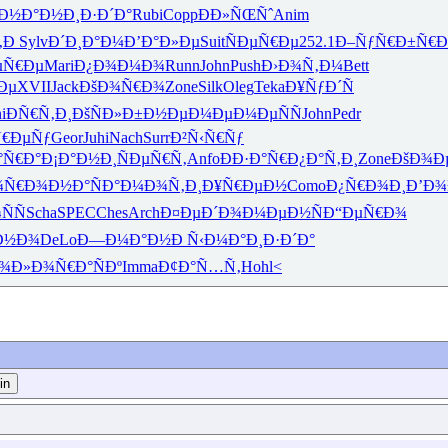
·Ð½Ð°Ð½
Ð¸Ð·Ð´Ð°
Rubi
Copp
ÐÐ»ÑŒÑˆ
Anim
‚Ð
Sylv
Ð´Ð¸Ð°Ð¼
Ð’Ð°Ð»Ðµ
Suit
ÑÐµÑ€Ðµ
252.1
Ð–ÑƒÑ€Ð±
Ñ€Ð
µÑ€Ðµ
Mari
Ð¿Ð¾Ð¼Ð¾
Runn
John
Push
Ð›Ð¾Ñ‚Ð¼
Bett
Ðµ
XVII
Jack
ÐšÐ¾Ñ€Ð¾
Zone
Silk
Oleg
Teka
Ð¥ÑƒÐ´Ñ
i
ÐÑ€Ñ‚Ð¸
ÐšÑÐ»Ð±
Ð½ÐµÐ¼Ðµ
Ð¼ÐµÑÑ
John
Pedr
Ñ€ÐµÑƒ
Geor
Juhi
Nach
Surr
Ð²Ñ‹Ñ€Ñƒ
°Ñ€Ð°
Ð¡Ð°Ð½Ð¸
ÑÐµÑ€Ñ‚
Anfo
ÐÐ·Ð°Ñ€
Ð¿Ð°Ñ‚Ð¸
Zone
ÐšÐ¾Ð
¾Ñ€Ð¾
Ð½Ð°ÑÐ°
Ð¼Ð¾Ñ‚Ð¸
Ð¥Ñ€ÐµÐ½
Como
Ð¿Ñ€Ð¾Ð¸
Ð’Ð¾
ÑÑ
Scha
SPEC
Ches
Arch
Ð¤ÐµÐ´Ð¾
Ð¼ÐµÐ½Ñ
Ð“ÐµÑ€Ð¾
Ð½Ð¾
DeLo
Ð—Ð¼Ð°Ð½
Ð Ñ‹Ð¼Ð°
Ð¸Ð·Ð´Ð°
Ð¾Ð»Ð¾
Ñ€Ð°ÑÐº
Imma
Ð¢Ð°Ñ…Ñ‚
Hohl<