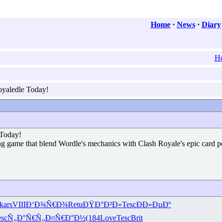
Home
·
News
·
Diary
H
yaledle Today!
 Today!
ng game that blend Wordle's mechanics with Clash Royale's epic card pool
kars
VIII
Ð‘Ð¾Ñ€Ð¾
Retu
ÐŸÐ°Ð²Ð»
Tesc
ÐÐ»ÐµÐº
esc
Ñ„Ð°Ñ€Ñ„
Ð¤Ñ€Ð°Ð½
(184
Love
Tesc
Brit