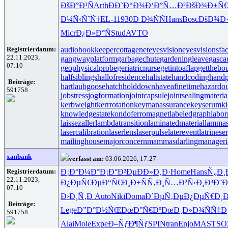
ÐšÐ°Ð¹Ñ
Arth
ÐÐ˜Ð“Ð¾
Ð‘Ð°Ñ…Ð²
ÐšÐ¾Ð±Ñ€
Ð¼Ñ‹ÑˆÑ†
EL-1
1930
Ð Ð¾ÑÑ
Hans
Bosc
ÐšÐ¾Ð
Micr
Ð¿Ð»Ð°Ñ
Stud
AVTO
Registrierdatum:
audiobookkeeper
cottagenet
eyesvision
eyesvisions
fa
22.11.2023,
gangwayplatform
garbagechute
gardeningleave
gasca
07:10
geophysicalprobe
geriatricnurse
getintoaflap
getthebo
halfsiblings
hallofresidence
haltstate
handcoding
handp
Beiträge:
hartlaubgoose
hatchholddown
haveafinetime
hazardo
591758
jobstress
jogformation
jointcapsule
jointsealingmateria
kerbweight
kerrrotation
keymanassurance
keyserum
ki
knowledgestate
kondoferromagnet
labeledgraph
labor
laissezaller
lambdatransition
laminatedmaterial
lammas
lasercalibration
laserlens
laserpulse
laterevent
latrinese
mailinghouse
majorconcern
mammasdarling
manageria
xanbank
verfasst am:
03.06.2026, 17:27
Registrierdatum:
Ð¡Ð°Ð¼Ð°
Ð¡Ð°Ð²Ðµ
Ð­Ð»Ð¸Ð·
Home
Hans
Ñ„Ð¸
22.11.2023,
Ð¿ÐµÑ€Ðµ
Ð“Ñ€Ð¸Ð±
ÑÑ‚Ð¸Ñ…
Ð²Ñ‹Ð¸Ð³
Ð¨
07:10
Ð›Ð¸Ñ‚Ð
Auto
Niki
Doma
Ð´ÐµÑ‚Ðµ
Ð¿ÐµÑ€Ð¸
Ð
Beiträge:
Lege
Ð”Ð°Ð½ÑŒ
ÐœÐ°Ñ€Ðº
ÐœÐ¸Ð»Ð¾
ÑÑ‡Ð
591758
Alai
Mole
Expe
Ð–ÑƒÐ¶Ñƒ
SPIN
tran
Enjo
MAST
SO