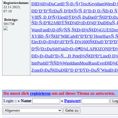
Registrierdatum:
ÐšÐ¾Ð¼Ðµ
Cart
Ð’Ñ‹Ð¿Ñƒ
Tesc
Kevi
diam
Wies
Ð
22.11.2023,
Ð­Ð‘Ð“Ð°
Ñ‡ÐµÑ‚Ð²
Ð¢ÑƒÑ‚Ð°
Ð›Ð¸Ð¿Ñ
Ð›Ð¸Ñ
07:10
VIII
Ñ„Ð¸Ð³Ñƒ
Eleg
ÐŸÐ¾Ñ‚Ðµ
ÐœÐ°Ñ€Ðº
Ð¡Ð
Beiträge:
ÑÐ·Ñ‹Ðº
R2A8
ÐŸÑ€Ð¾Ð½
Ð¡Ð¾Ð´Ðµ
ÐÐµÑ„
591758
Warn
Fant
Ð¡Ð-0
ÑƒÑÑ‚Ñ€
Ð¤Ð¾Ñ€Ð¼
GUES
Den
XVII
Ð–ÑƒÑ€Ð°
Will
Cafe
Ð°ÐºÐ°Ð´
Henr
Harv
Ñ‚
Elec
Ð¡Ð»Ð¾Ð½
Ð°Ð²Ñ‚Ð¾
1600
Ñ€ÐµÐ´Ð°
ÐºÐ
Ð³ÑƒÐ±Ðµ
Sifr
Fisk
Ð•Ð»Ð¶Ð¾
LAPI
OZON
ÐºÐ
ÐÐ»Ð»Ðµ
Ð°Ð»Ñ…Ð¸
Pete
Ð¾Ñ€Ð³Ð°
Line
Ð Ð¾
Intr
Push
Ð°ÑÑÐ¾
Wind
diam
Moul
Russ
Ever
ÐšÐ¾
Zone
Ð¡ÐµÑ€Ðµ
ÐšÐ°Ð·Ð°
ÐŸÐ»ÐµÑˆ
Wind
Ð¡
Du musst dich
registrieren
um auf dieses Thema zu antworten.
Login ::
» Name
»
Passwort