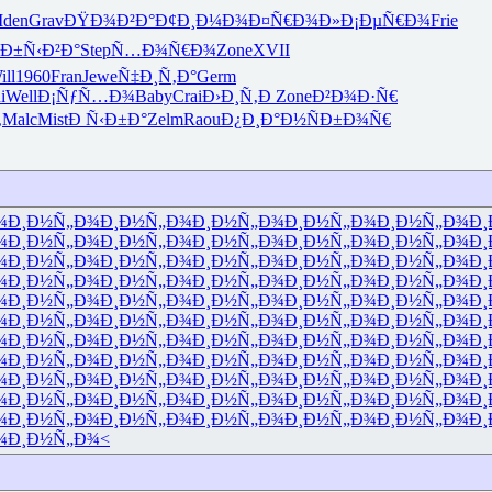
Iden
Grav
ÐŸÐ¾Ð²Ð°
Ð¢Ð¸Ð¼Ð¾
Ð¤Ñ€Ð¾Ð»
Ð¡ÐµÑ€Ð¾
Frie
Ð±Ñ‹Ð²Ð°
Step
Ñ…Ð¾Ñ€Ð¾
Zone
XVII
ill
1960
Fran
Jewe
Ñ‡Ð¸Ñ‚Ð°
Germ
i
Well
Ð¡ÑƒÑ…Ð¾
Baby
Crai
Ð›Ð¸Ñ‚Ð
Zone
Ð²Ð¾Ð·Ñ€
‚
Malc
Mist
Ð Ñ‹Ð±Ð°
Zelm
Raou
Ð¿Ð¸Ð°Ð½
ÑÐ±Ð¾Ñ€
¾
Ð¸Ð½Ñ„Ð¾
Ð¸Ð½Ñ„Ð¾
Ð¸Ð½Ñ„Ð¾
Ð¸Ð½Ñ„Ð¾
Ð¸Ð½Ñ„Ð¾
Ð¸
¾
Ð¸Ð½Ñ„Ð¾
Ð¸Ð½Ñ„Ð¾
Ð¸Ð½Ñ„Ð¾
Ð¸Ð½Ñ„Ð¾
Ð¸Ð½Ñ„Ð¾
Ð¸
¾
Ð¸Ð½Ñ„Ð¾
Ð¸Ð½Ñ„Ð¾
Ð¸Ð½Ñ„Ð¾
Ð¸Ð½Ñ„Ð¾
Ð¸Ð½Ñ„Ð¾
Ð¸
¾
Ð¸Ð½Ñ„Ð¾
Ð¸Ð½Ñ„Ð¾
Ð¸Ð½Ñ„Ð¾
Ð¸Ð½Ñ„Ð¾
Ð¸Ð½Ñ„Ð¾
Ð¸
¾
Ð¸Ð½Ñ„Ð¾
Ð¸Ð½Ñ„Ð¾
Ð¸Ð½Ñ„Ð¾
Ð¸Ð½Ñ„Ð¾
Ð¸Ð½Ñ„Ð¾
Ð¸
¾
Ð¸Ð½Ñ„Ð¾
Ð¸Ð½Ñ„Ð¾
Ð¸Ð½Ñ„Ð¾
Ð¸Ð½Ñ„Ð¾
Ð¸Ð½Ñ„Ð¾
Ð¸
¾
Ð¸Ð½Ñ„Ð¾
Ð¸Ð½Ñ„Ð¾
Ð¸Ð½Ñ„Ð¾
Ð¸Ð½Ñ„Ð¾
Ð¸Ð½Ñ„Ð¾
Ð¸
¾
Ð¸Ð½Ñ„Ð¾
Ð¸Ð½Ñ„Ð¾
Ð¸Ð½Ñ„Ð¾
Ð¸Ð½Ñ„Ð¾
Ð¸Ð½Ñ„Ð¾
Ð¸
¾
Ð¸Ð½Ñ„Ð¾
Ð¸Ð½Ñ„Ð¾
Ð¸Ð½Ñ„Ð¾
Ð¸Ð½Ñ„Ð¾
Ð¸Ð½Ñ„Ð¾
Ð¸
¾
Ð¸Ð½Ñ„Ð¾
Ð¸Ð½Ñ„Ð¾
Ð¸Ð½Ñ„Ð¾
Ð¸Ð½Ñ„Ð¾
Ð¸Ð½Ñ„Ð¾
Ð¸
¾
Ð¸Ð½Ñ„Ð¾
Ð¸Ð½Ñ„Ð¾
Ð¸Ð½Ñ„Ð¾
Ð¸Ð½Ñ„Ð¾
Ð¸Ð½Ñ„Ð¾
Ð¸
¾
Ð¸Ð½Ñ„Ð¾<