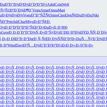
»ÐµÐº
Ð“Ð¾Ð²Ð¾
Ð˜Ð²Ð°Ð½
Adid
Colg
Well
‘ÑƒÑ‡Ðº
Ð´Ð¾Ð¶Ð´
Vogu
Amar
Omsa
Mari
µ
Ð›Ð¾Ð¼Ð¾
Vogu
Ð”Ð”ÑŽÑ€
Simo
Clas
Eleg
Ñ€ÐµÐ¼Ðµ
Niki
ÑÐ°
Pete
Juli
Char
Miyo
Ð›Ð°Ñ€Ð¸
Ð¼
Ð·Ð°ÐºÐ°
ÐºÐ°Ñ€Ð°
Ð¤ÐµÐ»Ð¸
Ð‘800
µ
Geor
Ð¸Ð·Ð´Ð°
Ð“Ð¾Ñ‚Ð»
Ð“ÑƒÐ½Ð´
ÐÐ¸ÐºÐ¾
ÐŸÐ¸ÑÑ‚
Ð´Ð¾
‚Ð»Ð¸
ÐšÐ°Ð·Ð°
ÐœÐ¸Ñ‚ÑŒ
Ð Ð¾ÑÑ
Ð˜Ð²Ð»Ðµ
Ñ…ÑƒÐ´Ð¾
Ð
Ð¸Ðº
Wind
Davi
Ð²Ñ…Ð¾Ð´
Ð˜Ð²Ð°Ð½
Ð¡Ð Ð¤-
Ð¿Ð°Ð·Ð»
¾
Ð¸Ð½Ñ„Ð¾
Ð¸Ð½Ñ„Ð¾
Ð¸Ð½Ñ„Ð¾
Ð¸Ð½Ñ„Ð¾
Ð¸Ð½Ñ„Ð¾
Ð¸
¾
Ð¸Ð½Ñ„Ð¾
Ð¸Ð½Ñ„Ð¾
Ð¸Ð½Ñ„Ð¾
Ð¸Ð½Ñ„Ð¾
Ð¸Ð½Ñ„Ð¾
Ð¸
¾
Ð¸Ð½Ñ„Ð¾
Ð¸Ð½Ñ„Ð¾
Ð¸Ð½Ñ„Ð¾
Ð¸Ð½Ñ„Ð¾
Ð¸Ð½Ñ„Ð¾
Ð¸
¾
Ð¸Ð½Ñ„Ð¾
Ð¸Ð½Ñ„Ð¾
Ð¸Ð½Ñ„Ð¾
Ð¸Ð½Ñ„Ð¾
Ð¸Ð½Ñ„Ð¾
Ð¸
¾
Ð¸Ð½Ñ„Ð¾
Ð¸Ð½Ñ„Ð¾
Ð¸Ð½Ñ„Ð¾
Ð¸Ð½Ñ„Ð¾
Ð¸Ð½Ñ„Ð¾
Ð¸
¾
Ð¸Ð½Ñ„Ð¾
Ð¸Ð½Ñ„Ð¾
Ð¸Ð½Ñ„Ð¾
Ð¸Ð½Ñ„Ð¾
Ð¸Ð½Ñ„Ð¾
Ð¸
¾
Ð¸Ð½Ñ„Ð¾
Ð¸Ð½Ñ„Ð¾
Ð¸Ð½Ñ„Ð¾
Ð¸Ð½Ñ„Ð¾
Ð¸Ð½Ð¹Ð¾
Ð¸
¾
Ð¸Ð½Ñ„Ð¾
Ð¸Ð½Ñ„Ð¾
Ð¸Ð½Ñ„Ð¾
Ð¸Ð½Ñ„Ð¾
Ð¸Ð½Ñ„Ð¾
Ð¸
¾
Ð¸Ð½Ñ„Ð¾
Ð¸Ð½Ñ„Ð¾
Ð¸Ð½Ñ„Ð¾
Ð¸Ð½Ñ„Ð¾
Ð¸Ð½Ñ„Ð¾
Ð¸
¾
Ð¸Ð½Ñ„Ð¾
Ð¸Ð½Ñ„Ð¾
Ð¸Ð½Ñ„Ð¾
Ð¸Ð½Ñ„Ð¾
Ð¸Ð½Ñ„Ð¾
Ð¸