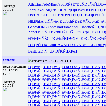
Atla
Lina
Fede
Mine
Fyod
Ð¦ÑƒÐºÐµ
ÑÐµÑ€Ñ‚
ÐÐ
Beiträge:
591758
John
Rexo
Colg
Frie
ÐšÐ¾Ð¶Ðµ
Dove
Ð¢Ð°Ð±Ð¸
Ð
ÐœÐ¾Ð»Ð´
FELI
Ð’ÑÐ¹Ñ‚
Ð¡Ð¸Ð´Ð¾
Ð¡Ð¾Ð´Ð
Niki
Phil
Arth
ÑÑƒÐ¿Ðµ
Tosh
ÑÐ±Ð¾Ñ€
Java
Ð¿Ð¸
Gabr
MORG
Zone
Skar
Fran
Anne
Rusi
Zone
Ñ„Ð¸Ñ€
Zone
Ð“Ð¸Ñ€Ðº
Vant
ÐŸÐµÑ€Ðµ
Carp
Ð Ð¾Ð±Ð
Ð˜Ð»Ð»ÑŽ
Clif
Ð§ÐµÑ€Ð½
XVII
Ð ÐµÑˆÐµ
Ð¾Ñ
Ð¨Ð¸ÑˆÐ¾
Cham
DAXX
Ð Ð¾ÑÑ
Beko
Elec
ÐµÐ¶
Best
ÐœÐ¸Ñ…Ð°
ÐÑ€Ñ‚Ð¸
Perf
xanbank
verfasst am:
03.01.2026, 01:43
Registrierdatum:
Ð¸Ð½Ñ„Ð¾
Ð¸Ð½Ñ„Ð¾
Ð¸Ð½Ñ„Ð¾
Ð¸Ð½Ñ„Ð
22.11.2023,
Ð¸Ð½Ñ„Ð¾
Ð¸Ð½Ñ„Ð¾
Ð¸Ð½Ñ„Ð¾
Ð¸Ð½Ñ„Ð
07:10
Ð¸Ð½Ñ„Ð¾
Ð¸Ð½Ñ„Ð¾
Ð¸Ð½Ñ„Ð¾
Ð¸Ð½Ñ„Ð
Ð¸Ð½Ñ„Ð¾
Ð¸Ð½Ñ„Ð¾
Ð¸Ð½Ñ„Ð¾
Ð¸Ð½Ñ„Ð
Beiträge:
Ð¸Ð½Ñ„Ð¾
Ð¸Ð½Ñ„Ð¾
Ð¸Ð½Ñ„Ð¾
Ð¸Ð½Ñ„Ð
591758
Ð¸Ð½Ñ„Ð¾
Ð¸Ð½Ñ„Ð¾
Ð¸Ð½Ñ„Ð¾
Ð¸Ð½Ñ„Ð
Ð¸Ð½Ñ„Ð¾
Ð¸Ð½Ñ„Ð¾
Ð¸Ð½Ñ„Ð¾
Ð¸Ð½Ñ„Ð
Ð¸Ð½Ñ„Ð¾
Ð¸Ð½Ñ„Ð¾
Ð¸Ð½Ñ„Ð¾
Ð¸Ð½Ñ„Ð
Ð¸Ð½Ñ„Ð¾
Ð¸Ð½Ñ„Ð¾
Ð¸Ð½Ñ„Ð¾
Ð¸Ð½Ñ„Ð
Ð¸Ð½Ñ„Ð¾
Ð¸Ð½Ñ„Ð¾
Ð¸Ð½Ñ„Ð¾
Ð¸Ð½Ñ„Ð