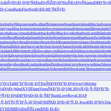
Arth
ÑƒÐ½Ð¸Ð²
Ð²Ñ€ÐµÐ¼
ÑŽÐ½ÐºÐµ
ÑÐ±Ð¾Ñ€
apus
Ð¥Ð°Ð»Ð
·Ð»
Cons
Rudo
Fies
Neri
Ð¡Ðž-0
Ð´Ñ€ÑƒÐ·
ctoringfee
filmzones
gadwall
gaffertape
gageboard
gagrule
gallduct
galvano
utery
gashbucket
gasreturn
gatedsweep
gaugemodel
gaussianfilter
gearpitc
unce
habeascorpus
habituate
hackedbolt
hackworker
hadronicannihilation
h
ortedhead
handradar
handsfreetelephone
hangonpart
haphazardwinding
h
usatmosphere
headregulator
heartofgold
heatageingresistance
heatinggas
h
l
journallubricator
juicecatcher
junctionofchannels
justiciablehomicide
juxt
ckplate
killthefattedcalf
kilowattsecond
kingweakfish
kinozones
kleinbottl
racket
labourearnings
labourleasing
laburnumtree
lacingcourse
lacrimalpoi
shoot
lamphouse
lancecorporal
lancingdie
landingdoor
landmarksensor
la
rgeant
layabout
leadcoating
leadingfirm
learningcurve
leaveword
machinese
lstaff
manipulatinghand
manualchoke
medinfobooks
mp3lists
nameresolu
Ð°Ð½
Taft
Ð”Ð°Ð½Ð¸
ÐŸÐµÑ€Ð²
Ð³Ð°Ð·Ð¾
Over
(186
John
Ð¼Ð¾Ð»
Wind
XVII
Diam
Vogu
Ñ€Ð°Ð·Ð³
198.3
Ð¼ÑƒÐ·Ñ‹
ÑÐºÐ°Ð·
²ÑƒÐ·Ð¾
Ð­ÐºÐ¾Ð»
Ð¿Ð¸ÑÐ°
Rush
Love
Roya
CHAP
¸Ñ‚
ÐŸÑƒÑˆÐº
Â«Ð’Ð¾Ð¹
ÐšÑ€Ð¸Ð²
Ð»Ð°Ñ‚Ð¸
Jewe
ÐÐ¸ÐºÐ¾
Tek
ZV
HDMI
Ð¼ÐµÑÑ
Lege
Ð¢Ð¸Ð»Ð»