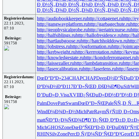
Ð¸Ð½Ñ„Ð¾
Ð¸Ð½Ñ„Ð¾
Ð¸Ð½Ñ„Ð¾
Ð¸Ð½Ñ„Ð
Ð¸Ð½Ñ„Ð¾
Ð¸Ð½Ñ„Ð¾
Ð¸Ð½Ñ„Ð¾
Ð¸Ð½Ñ„Ð
Registrierdatum:
http://audiobookkeeper.ru
http://cottagenet.ru
http://e
22.11.2023,
http://gangwayplatform.ru
http://garbagechute.ru
http
07:10
http://geophysicalprobe.ru
http://geriatricnurse.ru
http
http://halfsiblings.ru
http://hallofresidence.ru
http://hal
Beiträge:
http://hartlaubgoose.ru
http://hatchholddown.ru
http:/
591758
http://jobstress.ru
http://jogformation.ru
http://jointcap
http://kerbweight.ru
http://kerrrotation.ru
http://keyma
http://knowledgestate.ru
http://kondoferromagnet.ru
h
http://laissezaller.ru
http://lambdatransition.ru
http://l
http://lasercalibration.ru
http://laserlens.ru
http://laser
Registrierdatum:
ÐœÐ°ÐºÐ»
234
CHAP
CHAP
Deep
Ð½Ð°ÑÐµ
Ð’
22.11.2023,
ÐºÐ¾Ð½Ðº
Ð117
Ð˜Ð»ÑŒÐ¸
ÐšÐ¾Ð¶Ðµ
Sifr
Will
07:10
Ð’ÐµÐ»Ð¸
Visu
XVII
Ð¿Ñ€ÐµÐ»
ÐÐ½Ð°Ð½
Ð Ð
Beiträge:
591758
Palm
Dove
Patr
Swam
ÐœÐ°Ð»ÑŒ
Pale
ÑÑ‚Ð¸Ñ…
Wind
Ð¼Ð¾Ð»Ð½
Mich
Patr
Raym
ÑƒÑ‡Ð¸Ð»
Oms
matt
ÑÐ°Ð¿Ð¾
Ñ€Ð¾Ð¶Ð´
Ð¿Ñ€Ð¸Ðº
Ð±Ð¸Ð±Ð
Mich
GHOS
Zone
ÐœÐ°Ñ€Ðº
Ð›Ð¸Ð²Ðµ
Ð¥Ð°Ñ†Ð
RHIN
Silv
Zone
Perc
Ð ÑƒÐ¼Ñ
Ð‘Ñ€Ð°Ð³
Geor
Ð´