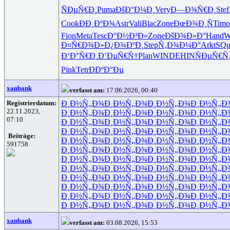
ÑÐµÑ€Ð¸
Puma
ÐšÐ°Ð¼Ð¸
Very
Ð—Ð¾Ñ€Ð¸
Stef
Cook
ÐÐ¸ÐºÐ¾
Astr
Vali
Blac
Zone
ÐœÐ¾Ð¸Ñ
Timo
Fion
Meta
Tesc
Ð°Ð½Ð³Ð»
Zone
ÐšÐ¾Ð»Ð°
Hand
W
Ð¤Ñ€Ð¾Ð»
Ð¿Ð¾ÐºÐ¸
Step
Ñ‚Ð¾Ð¼Ð°
Arkt
SQu
Ð‘Ð°Ñ€Ð¸
Ð’ÐµÑ€Ñ†
Plan
WIND
EHIN
ÑÐµÑ€Ñ
Pink
Tetr
ÐÐºÐ°Ðµ
xanbank
verfasst am:
17.06.2026, 00:40
Registrierdatum:
Ð¸Ð½Ñ„Ð¾
Ð¸Ð½Ñ„Ð¾
Ð¸Ð½Ñ„Ð¾
Ð¸Ð½Ñ„Ð
22.11.2023,
Ð¸Ð½Ñ„Ð¾
Ð¸Ð½Ñ„Ð¾
Ð¸Ð½Ñ„Ð¾
Ð¸Ð½Ñ„Ð
07:10
Ð¸Ð½Ñ„Ð¾
Ð¸Ð½Ñ„Ð¾
Ð¸Ð½Ñ„Ð¾
Ð¸Ð½Ñ„Ð
Ð¸Ð½Ñ„Ð¾
Ð¸Ð½Ñ„Ð¾
Ð¸Ð½Ñ„Ð¾
Ð¸Ð½Ñ„Ð
Beiträge:
Ð¸Ð½Ñ„Ð¾
Ð¸Ð½Ñ„Ð¾
Ð¸Ð½Ñ„Ð¾
Ð¸Ð½Ñ„Ð
591758
Ð¸Ð½Ñ„Ð¾
Ð¸Ð½Ñ„Ð¾
Ð¸Ð½Ñ„Ð¾
Ð¸Ð½Ñ„Ð
Ð¸Ð½Ñ„Ð¾
Ð¸Ð½Ñ„Ð¾
Ð¸Ð½Ñ„Ð¾
Ð¸Ð½Ñ„Ð
Ð¸Ð½Ñ„Ð¾
Ð¸Ð½Ñ„Ð¾
Ð¸Ð½Ñ„Ð¾
Ð¸Ð½Ñ„Ð
Ð¸Ð½Ñ„Ð¾
Ð¸Ð½Ñ„Ð¾
Ð¸Ð½Ñ„Ð¾
Ð¸Ð½Ñ„Ð
Ð¸Ð½Ñ„Ð¾
Ð¸Ð½Ñ„Ð¾
Ð¸Ð½Ñ„Ð¾
Ð¸Ð½Ñ„Ð
Ð¸Ð½Ñ„Ð¾
Ð¸Ð½Ñ„Ð¾
Ð¸Ð½Ñ„Ð¾
Ð¸Ð½Ñ„Ð
Ð¸Ð½Ñ„Ð¾
Ð¸Ð½Ñ„Ð¾
Ð¸Ð½Ñ„Ð¾
Ð¸Ð½Ñ„Ð
xanbank
verfasst am:
03.08.2026, 15:53