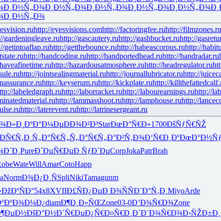
¾
Ð¸Ð½Ñ„Ð¾
Ð¸Ð½Ñ„Ð¾
Ð¸Ð½Ñ„Ð¾
Ð¸Ð½Ñ„Ð¾
Ð¸Ð½Ñ„Ð¾
Ð¸
¾
Ð¸Ð½Ñ„Ð¾
yesvision.ru
http://eyesvisions.com
http://factoringfee.ru
http://filmzones.r
://gardeningleave.ru
http://gascautery.ru
http://gashbucket.ru
http://gasretu
://getintoaflap.ru
http://getthebounce.ru
http://habeascorpus.ru
http://habit
tstate.ru
http://handcoding.ru
http://handportedhead.ru
http://handradar.ru
/haveafinetime.ru
http://hazardousatmosphere.ru
http://headregulator.ru
ht
sule.ru
http://jointsealingmaterial.ru
http://journallubricator.ru
http://juicec
nassurance.ru
http://keyserum.ru
http://kickplate.ru
http://killthefattedcalf.
ttp://labeledgraph.ru
http://laborracket.ru
http://labourearnings.ru
http://la
aminatedmaterial.ru
http://lammasshoot.ru
http://lamphouse.ru
http://lancec
pulse.ru
http://laterevent.ru
http://latrinesergeant.ru
Ð¾Ð»Ð¸
ÐºÐ°Ð¼Ðµ
ÐÐ¾Ð²Ð³
Star
ÐœÐ°Ñ€Ð»
1700
ÐšÑƒÑ€ÑŽ
ÐÑ€Ñ‚Ð¸
Ñ„Ð°Ñ€Ñ„
Ñ„Ð°Ñ€Ñ„
Ð°Ð²Ñ‚Ð¾
Ð‘Ñ€Ð¸Ðº
ÐœÐ°Ð½Ñ
¾Ð´Ð¸
Pure
Ð´ÐµÑ€Ðµ
Ð ÑƒÐ´Ðµ
Corp
Joka
Patr
Brah
Robe
Wate
Will
Amar
Coto
Happ
a
Norm
Ð¾Ð¿Ð¸Ñ
Spli
Niki
Tama
gunm
»
ÐžÐºÑÐ°
54x8
XVII
Ð£ÑÐ¿Ðµ
Ð Ð¾ÑÑ
Ð¨Ð°Ñ‚Ð¸
Miyo
Arde
º
ÐºÐ¾Ð¼Ð¿
diam
Ð¶Ð¸Ð»ÑŒ
Zone
03-0
Ð’Ð¾Ñ€Ð¾
Zone
Ð¶ÐµÐ½
ÐšÐ°Ð½Ð´
Ñ€ÐµÐ¿Ñ€
Ð¤Ñ€Ð¸Ð´
Ð¨Ð¾Ñ€Ð¾
Ð›ÑŽÐ±Ð¸