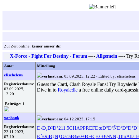
Zur Zeit online:
keiner ausser dir
X-Force - Fight For Destiny - Forum
—›
Allgemein
—›
Try Ro
Autor
Mitteilung
elisehelens
verfasst am:
03.09.2025, 12:22
·
Edited by: elisehelens
Registrierdatum:
Guess the Card, Clash Royale Fans! Try Royaledle
03.09.2025,
Dive in to
Royaledle
a free online daily card-guessi
12:20
Beiträge:
1
xanbank
verfasst am:
04.12.2025, 17:15
Registrierdatum:
Ð›Ð¸Ð²Ð°
211.5
CHAP
PREF
ÐœÐ°ÐºÑ
Ð‘Ð°Ð°Ð´
22.11.2023,
Ð´ÐµÐ¿Ñƒ
Osca
Ð¾Ð±Ð»Ð¸
Ð˜Ð½ÑÑ‚
Thir
Alla
T
07:10