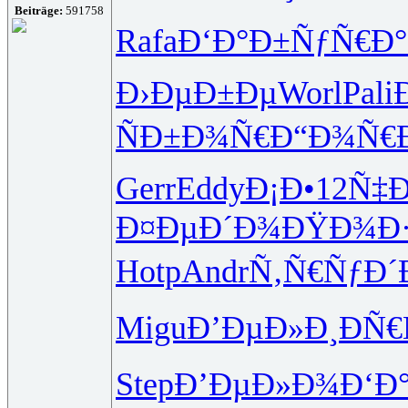
Beiträge:
591758
Rafa
Ð‘Ð°Ð±Ñƒ
Ñ€Ð°Ñ
Ð›ÐµÐ±Ðµ
Worl
Pali
ÑÐ±Ð¾Ñ€
Ð“Ð¾Ñ€
Gerr
Eddy
Ð¡Ð•12
Ñ‡Ð
Ð¤ÐµÐ´Ð¾
ÐŸÐ¾Ð·
Hotp
Andr
Ñ‚Ñ€ÑƒÐ´
Migu
Ð’ÐµÐ»Ð¸
ÐÑ€
Step
Ð’ÐµÐ»Ð¾
Ð‘Ð°