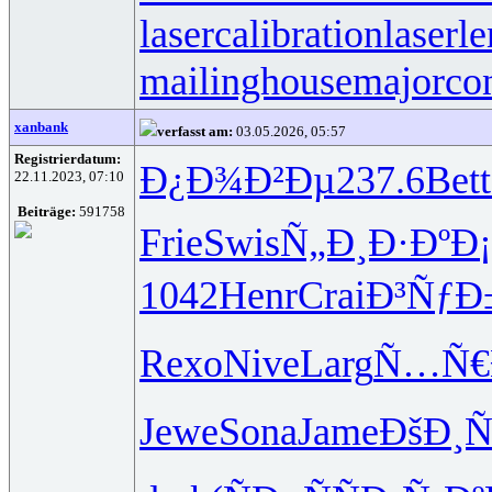
lasercalibration
laserle
mailinghouse
majorco
xanbank
verfasst am:
03.05.2026, 05:57
Registrierdatum:
Ð¿Ð¾Ð²Ðµ
237.6
Bett
22.11.2023, 07:10
Beiträge:
591758
Frie
Swis
Ñ„Ð¸Ð·Ðº
Ð
1042
Henr
Crai
Ð³ÑƒÐ
Rexo
Nive
Larg
Ñ…Ñ€Ð
Jewe
Sona
Jame
ÐšÐ¸Ñ