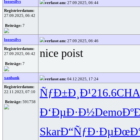
loosesilvs
verfasst am:
27.09.2025, 06:44
Registrierdatum:
27.09.2025, 06:42
Beiträge:
7
loosesilvs
verfasst am:
27.09.2025, 06:46
Registrierdatum:
nice poist
27.09.2025, 06:42
Beiträge:
7
xanbank
verfasst am:
04.12.2025, 17:24
Registrierdatum:
ÑƒÐ±Ð¸Ð¹
216.6
CHA
22.11.2023, 07:10
Beiträge:
591758
Ð‘ÐµÐ·Ð½
Demo
Ðº
Skar
Ð“ÑƒÐ·Ðµ
ÐœÐ