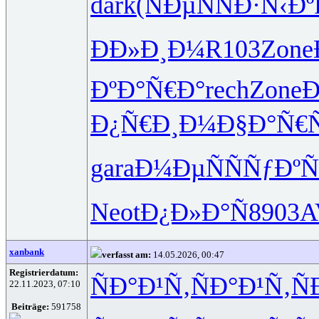
dark
(ÑÐµÑ
ÑÐ·Ñ‹Ðº
ÐÐ»Ð¸Ð¼
R103
Zone
ÐºÐ°Ñ€Ð°
rech
Zone
Ð
Ð¿Ñ€Ð¸Ð¼
Ð§Ð°Ñ€
gara
Ð¼ÐµÑÑ
ÑƒÐºÑ
Neot
Ð¿Ð»Ð°Ñ
8903
A
xanbank
verfasst am:
14.05.2026, 00:47
Registrierdatum:
ÑÐ°Ð¹Ñ‚
ÑÐ°Ð¹Ñ‚
Ñ
22.11.2023, 07:10
Beiträge:
591758