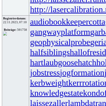
http://lasercalibration.
Registrierdatum:
audiobookkeeper
cott
22.11.2023, 07:10
gangwayplatform
garb
Beiträge:
591758
geophysicalprobe
geri
halfsiblings
hallofresi
hartlaubgoose
hatchh
jobstress
jogformation
kerbweight
kerrrotatio
knowledgestate
kondo
laissezaller
lambdatran