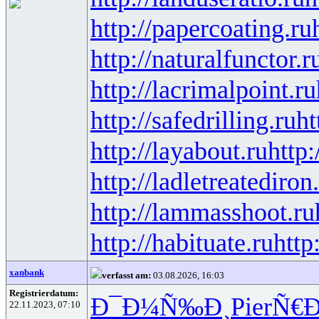
http://papercoating.ru
http://naturalfunctor.r
http://lacrimalpoint.ru
http://safedrilling.ru
ht
http://layabout.ru
http:
http://ladletreatediron
http://lammasshoot.ru
http://habituate.ru
http
xanbank
verfasst am:
03.08.2026, 16:03
Registrierdatum:
Ð¯Ð¼Ñ‰Ð¸
Pier
Ñ€Ð
22.11.2023, 07:10