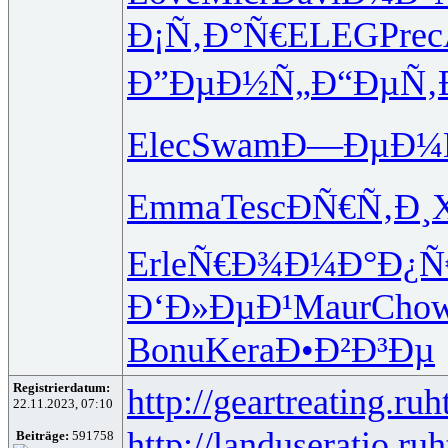
Ð¡Ñ‚Ð°Ñ€
ELEG
Prec
Ð”ÐµÐ½Ñ„
Ð“ÐµÑ‚
Elec
Swam
Ð—ÐµÐ¼
Emma
Tesc
ÐÑ€Ñ‚Ð¸
Erle
Ñ€Ð¾Ð¼Ð°
Ð¿Ñ
Ð‘Ð»ÐµÐ¹
Maur
Cho
Bonu
Kera
Ð•Ð²Ð³Ðµ
Registrierdatum:
http://geartreating.ru
h
22.11.2023, 07:10
http://landuseratio.ru
h
Beiträge:
591758