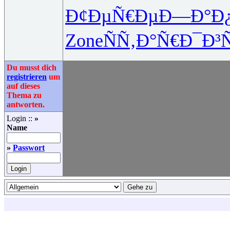
Ð¢ÐµÑ€Ðµ
Ð—Ð°Ð
Zone
ÑÑ‚Ð°Ñ€
Ð¯Ð³
Du musst dich
registrieren
um
auf dieses
Thema zu
antworten.
Login ::
»
Name
»
Passwort