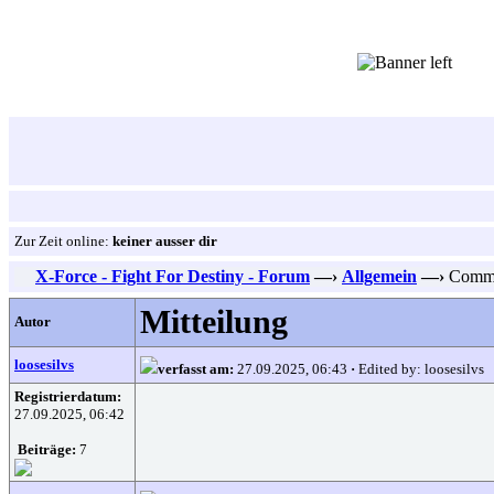
Zur Zeit online:
keiner ausser dir
X-Force - Fight For Destiny - Forum
—›
Allgemein
—›
Commun
Mitteilung
Autor
loosesilvs
verfasst am:
27.09.2025, 06:43
·
Edited by: loosesilvs
Registrierdatum:
27.09.2025, 06:42
Beiträge:
7