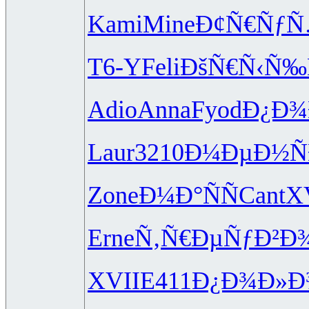
Kami
Mine
Ð¢Ñ€Ñƒ
T6-Y
Feli
ÐšÑ€Ñ‹Ñ‰
Adio
Anna
Fyod
Ð¿Ð¾
Laur
3210
Ð¼ÐµÐ½Ñ
Zone
Ð¼Ð°ÑÑ
Cant
X
Erne
Ñ‚Ñ€ÐµÑƒ
Ð²Ð
XVII
E411
Ð¿Ð¾Ð»Ð