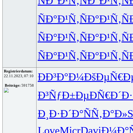
ÑÐ°Ð¹Ñ‚
ÑÐ°Ð¹Ñ‚
Ñ
ÑÐ°Ð¹Ñ‚
ÑÐ°Ð¹Ñ‚
Ñ
ÑÐ°Ð¹Ñ‚
ÑÐ°Ð¹Ñ‚
Ñ
ÑÐ°Ð¹Ñ‚
ÑÐ°Ð¹Ñ‚
Ñ
Registrierdatum:
ÐÐ³Ð°Ð¼
ÐšÐµÑ€Ð
22.11.2023, 07:10
Beiträge:
591758
Ð³ÑƒÐ±Ðµ
ÐÑ€Ð´Ð·
Ð¸Ð·Ð´Ð°
ÑÑ‚Ð°Ð»
S
Love
Micr
Davi
Ð¼Ð°