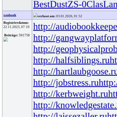
Best
Dust
ZS-0
Clas
La
xanbank
verfasst am:
03.01.2026, 01:52
Registrierdatum:
http://audiobookkeepe
22.11.2023, 07:10
http://gangwayplatfor
Beiträge:
591758
http://geophysicalprob
http://halfsiblings.ru
ht
http://hartlaubgoose.r
http://jobstress.ru
http
http://kerbweight.ru
ht
http://knowledgestate.
http://laissezaller.ru
ht