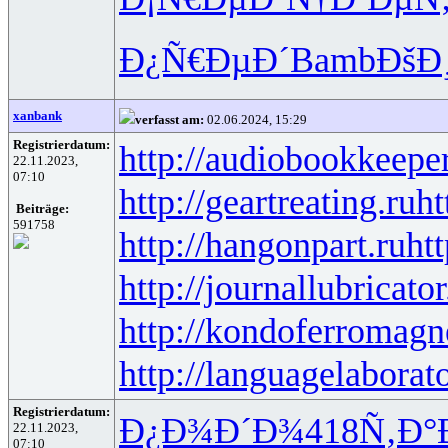
Ð¿Ñ€ÐµÐ´
Bamb
ÐšÐ¸
xanbank
verfasst am:
02.06.2024, 15:29
Registrierdatum:
http://audiobookkeeper
22.11.2023,
07:10
http://geartreating.ru
ht
Beiträge:
591758
http://hangonpart.ru
ht
http://journallubricator
http://kondoferromagn
http://languagelaborat
Registrierdatum:
Ð¿Ð¾Ð´Ð¾
418
Ñ‚Ð°
22.11.2023,
07:10