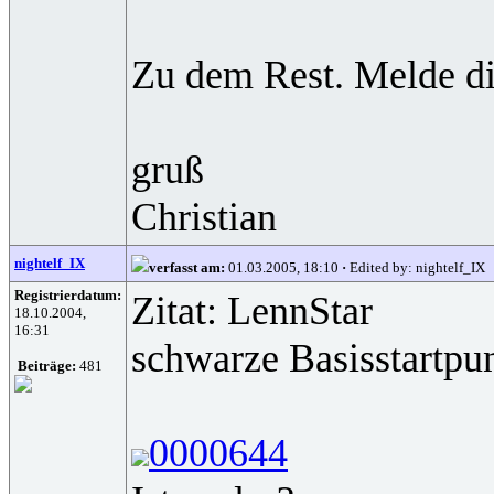
Zu dem Rest. Melde di
gruß
Christian
nightelf_IX
verfasst am:
01.03.2005, 18:10
·
Edited by: nightelf_IX
Registrierdatum:
Zitat: LennStar
18.10.2004,
16:31
schwarze Basisstartpun
Beiträge:
481
0000644