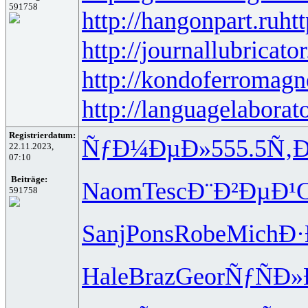
591758
http://hangonpart.ru
ht
http://journallubricator
http://kondoferromagn
http://languagelaborat
Registrierdatum:
ÑƒÐ¼ÐµÐ»
555.5
Ñ‚
22.11.2023,
07:10
Beiträge:
Naom
Tesc
Ð¨Ð²ÐµÐ¹
C
591758
Sanj
Pons
Robe
Mich
Ð·
Hale
Braz
Geor
ÑƒÑÐ