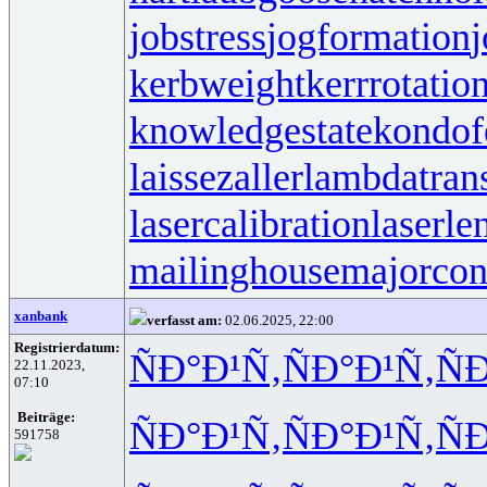
jobstress
jogformation
j
kerbweight
kerrrotatio
knowledgestate
kondof
laissezaller
lambdatrans
lasercalibration
laserle
mailinghouse
majorcon
xanbank
verfasst am:
02.06.2025, 22:00
Registrierdatum:
ÑÐ°Ð¹Ñ‚
ÑÐ°Ð¹Ñ‚
Ñ
22.11.2023,
07:10
Beiträge:
ÑÐ°Ð¹Ñ‚
ÑÐ°Ð¹Ñ‚
Ñ
591758