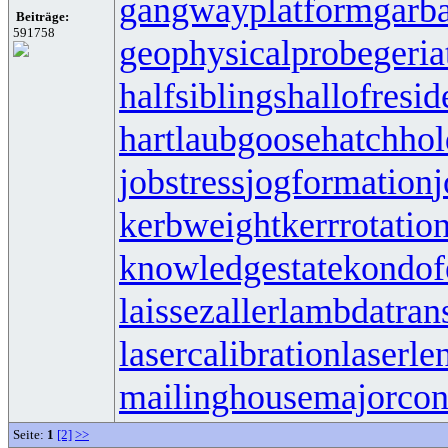
gangwayplatform
garb
Beiträge:
591758
geophysicalprobe
geria
halfsiblings
hallofresi
hartlaubgoose
hatchho
jobstress
jogformation
j
kerbweight
kerrrotatio
knowledgestate
kondof
laissezaller
lambdatrans
lasercalibration
laserle
mailinghouse
majorcon
Seite:
1
[2]
>>