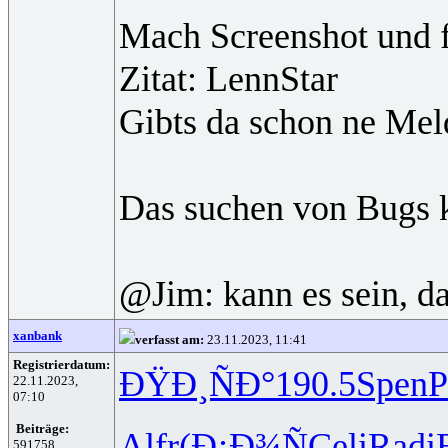
Mach Screenshot und fü
Zitat: LennStar
Gibts da schon ne Meld
Das suchen von Bugs ka
@Jim: kann es sein, d
xanbank
verfasst am:
23.11.2023, 11:41
Registrierdatum:
ÐŸÐ¸ÑÐ°
190.5
Spen
22.11.2023,
07:10
Beiträge:
Alfr
(Ð¡Ð¾Ñ
Celi
Radi
591758