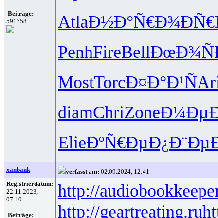
Beiträge:
Atla
Ð½Ð°Ñ€Ð¾
ÐÑ€
591758
Penh
Fire
Bell
ÐœÐ¾Ñ
Most
Torc
Ð¤Ð°Ð¹Ñ
Ar
diam
Chri
Zone
Ð¼ÐµÐ
Elie
ÐºÑ€ÐµÐ¿
Ð¨Ðµ
xanbank
verfasst am:
02.09.2024, 12:41
Registrierdatum:
http://audiobookkeeper
22.11.2023,
07:10
http://geartreating.ru
ht
Beiträge: