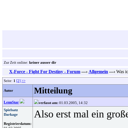
Zur Zeit online:
keiner ausser dir
X-Force - Fight For Destiny - Forum
—›
Allgemein
—›
Was ic
Seite:
1
[2]
>>
Mitteilung
Autor
LennStar
verfasst am:
01.03.2005, 14:32
Spielsatz
Also erst mal ein gro
Darkage
Registrierdatum: