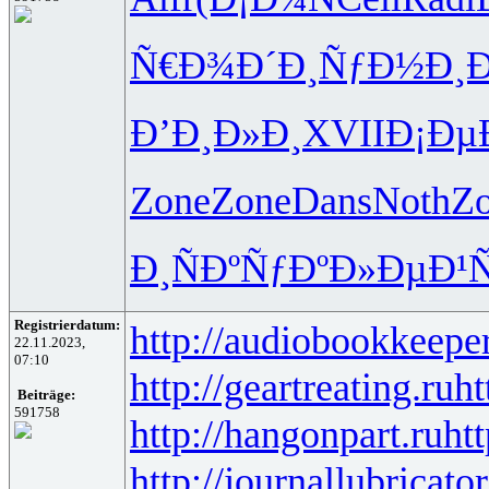
Ñ€Ð¾Ð´Ð¸
ÑƒÐ½Ð¸Ð
Ð’Ð¸Ð»Ð¸
XVII
Ð¡Ðµ
Zone
Zone
Dans
Noth
Z
Ð¸ÑÐºÑƒ
ÐºÐ»ÐµÐ¹
Registrierdatum:
http://audiobookkeeper
22.11.2023,
07:10
http://geartreating.ru
ht
Beiträge:
591758
http://hangonpart.ru
ht
http://journallubricator