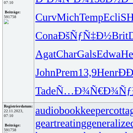
07:10
Beiträge:
Curv
Mich
Temp
Ecli
S
591758
Cona
ÐšÑƒÑ‡Ð½
Brit
Agat
Char
Gals
Edwa
He
John
Prem
13,9
Henr
Ð­
Tade
Ñ…Ð¾Ñ€Ð¾
Ñƒ
Registrierdatum:
audiobookkeeper
cotta
22.11.2023,
07:10
geartreating
generalize
Beiträge:
591758