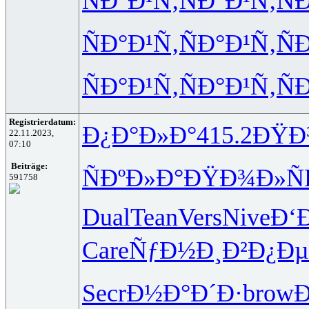
ÑÐ°Ð¹Ñ‚
ÑÐ°Ð¹Ñ‚
Ñ
ÑÐ°Ð¹Ñ‚
ÑÐ°Ð¹Ñ‚
Ñ
ÑÐ°Ð¹Ñ‚
ÑÐ°Ð¹Ñ‚
Ñ
Registrierdatum:
Ð¿Ð°Ð»Ð°
415.2
ÐŸÐ
22.11.2023,
07:10
Beiträge:
ÑÐºÐ»Ð°
ÐŸÐ¾Ð»Ñ
591758
Dual
Tean
Vers
Nive
Ð‘
Care
ÑƒÐ½Ð¸Ð²
Ð¿Ðµ
Secr
Ð½Ð°Ð´Ð·
brow
Ð