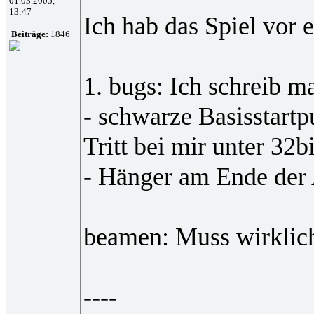
01.03.2005,
13:47
Ich hab das Spiel vor 
Beiträge:
1846
1. bugs: Ich schreib ma
- schwarze Basisstartp
Tritt bei mir unter 32b
- Hänger am Ende der 
beamen: Muss wirklich 
----