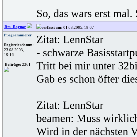
So, das wars erst mal.
Jim_Raynor
verfasst am:
01.03.2005, 18:07
Programmierer
Zitat: LennStar
Registrierdatum:
- schwarze Basisstartp
23.08.2003,
19:16
Tritt bei mir unter 32b
Beiträge:
2261
Gab es schon öfter di
Zitat: LennStar
beamen: Muss wirklich 
Wird in der nächsten V