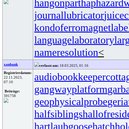
hangonpart
haphazardw
journallubricator
juicec
kondoferromagnet
labe
languagelaboratory
lar
nameresolution
<
xanbank
verfasst am:
18.03.2025, 01:16
Registrierdatum:
audiobookkeeper
cotta
22.11.2023,
07:10
gangwayplatform
garb
Beiträge:
591758
geophysicalprobe
geria
halfsiblings
hallofresi
hartlaubgoose
hatchho