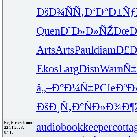
ÐšÐ¾ÑÑ‚
Ð‘Ð°Ð±Ñƒ
Quen
Ð˜Ð»Ð»ÑŽ
ÐœÐ
Arts
Arts
Paul
diam
Ð£Ð
Ekos
Larg
Disn
Warn
Ñ
â„–Ð°Ð¼Ñ‡
PCIe
ÐºÐ
ÐšÐ¸Ñ‚Ð°
ÑÐ»Ð¾Ð¶
Registrierdatum:
audiobookkeeper
cotta
22.11.2023,
07:10