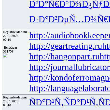
ÐºÐ°Ñ€Ð°
Ð¾Ð¿ÑƒÐ
Ð·Ð°Ð²Ðµ
Ñ…Ð¾Ñ€
Registrierdatum:
http://audiobookkeeper
22.11.2023,
07:10
http://geartreating.ru
ht
Beiträge:
591758
http://hangonpart.ru
ht
http://journallubricator
http://kondoferromagn
http://languagelaborat
Registrierdatum:
ÑÐ°Ð¹Ñ‚
ÑÐ°Ð¹Ñ‚
Ñ
22.11.2023,
07:10