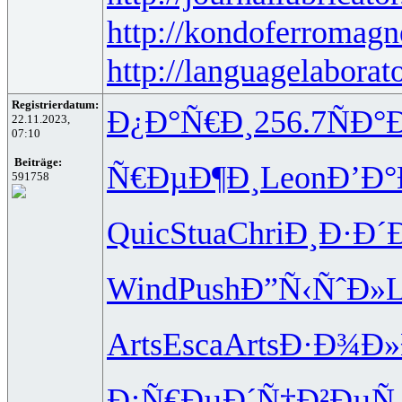
http://kondoferromagn
http://languagelaborat
Registrierdatum:
Ð¿Ð°Ñ€Ð¸
256.7
ÑÐ°
22.11.2023,
07:10
Beiträge:
Ñ€ÐµÐ¶Ð¸
Leon
Ð’Ð
591758
Quic
Stua
Chri
Ð¸Ð·Ð´
Wind
Push
Ð”Ñ‹ÑˆÐ»
L
Arts
Esca
Arts
Ð·Ð¾Ð
Ð¡Ñ€ÐµÐ´
Ñ†Ð²ÐµÑ