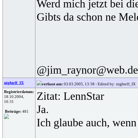
Werd mich jetzt bei d
Gibts da schon ne Meld
@jim_raynor@web.de:
nightelf_IX
verfasst am:
03.03.2005, 13:58
·
Edited by: nightelf_IX
Registrierdatum:
Zitat: LennStar
18.10.2004,
16:31
Ja.
Beiträge:
481
Ich glaube auch, wenn 