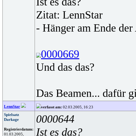
Ist es das?
Zitat: LennStar
- Hänger am Ende der 
0000669
Und das das?
Das Beamen... dafür gi
LennStar
verfasst am:
02.03.2005, 16:23
Spielsatz
0000644
Darkage
Ist es das?
Registrierdatum:
01.03.2005,