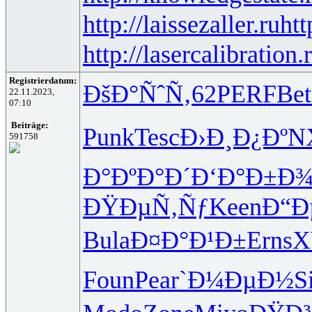
http://laissezaller.ru
htt
http://lasercalibration.
Registrierdatum:
ÐšÐ°ÑˆÑ‚
62
PERF
Bet
22.11.2023,
07:10
Beiträge:
Punk
Tesc
Ð›Ð¸Ð¿Ðº
N
591758
Ð°ÐºÐ°Ð´
Ð‘Ð°Ð±Ð
ÐŸÐµÑ‚Ñƒ
Keen
Ð“Ð
Bula
Ð¤Ð°Ð¹Ð±
Erns
X
Foun
Pear
`Ð¼ÐµÐ½
S