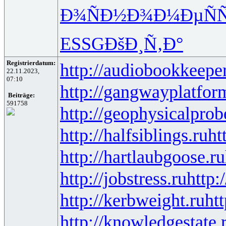
Ð¾ÑÐ½Ð¾
Ð¼ÐµÑÑ
ESSG
ÐšÐ¸Ñ‚Ð°
Registrierdatum:
http://audiobookkeeper
22.11.2023,
07:10
http://gangwayplatfor
Beiträge:
591758
http://geophysicalprob
http://halfsiblings.ru
ht
http://hartlaubgoose.ru
http://jobstress.ru
http:
http://kerbweight.ru
htt
http://knowledgestate.