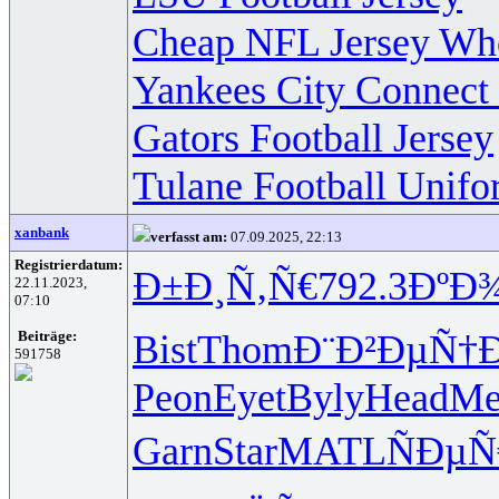
Cheap NFL Jersey Who
Yankees City Connect 
Gators Football Jersey
Tulane Football Unifo
xanbank
verfasst am:
07.09.2025, 22:13
Registrierdatum:
Ð±Ð¸Ñ‚Ñ€
792.3
ÐºÐ
22.11.2023,
07:10
Bist
Thom
Ð¨Ð²ÐµÑ†
Beiträge:
591758
Peon
Eyet
Byly
Head
Me
Garn
Star
MATL
ÑÐµÑ