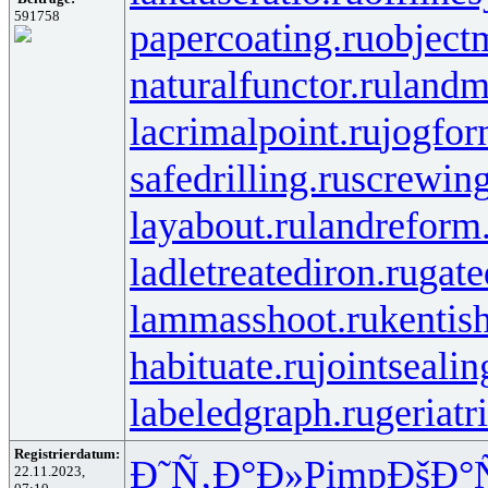
591758
papercoating.ru
object
naturalfunctor.ru
landm
lacrimalpoint.ru
jogfor
safedrilling.ru
screwing
layabout.ru
landreform
ladletreatediron.ru
gate
lammasshoot.ru
kentis
habituate.ru
jointsealin
labeledgraph.ru
geriatr
Registrierdatum:
Ð˜Ñ‚Ð°Ð»
Pimp
ÐšÐ°
22.11.2023,