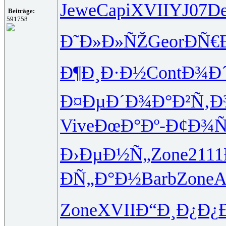
Jewe
Capi
XVII
YJ07
D
Beiträge:
591758
Ð˜Ð»Ð»ÑŽ
Geor
ÐÑ
Ð¶Ð¸Ð·Ð½
Cont
Ð¾Ð
Ð¤ÐµÐ´Ð¾
Ð°Ð²Ñ‚Ð
Vive
ÐœÐ°Ðº-
Ð¢Ð¾Ñ
Ð›ÐµÐ½Ñ„
Zone
2111
ÐÑ„Ð°Ð½
Barb
Zone
A
Zone
XVII
Ð“Ð¸Ð¿Ð¿