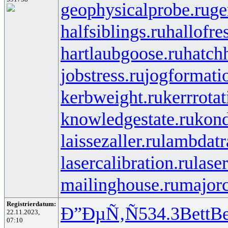
geophysicalprobe.ru
ge
halfsiblings.ru
hallofre
hartlaubgoose.ru
hatch
jobstress.ru
jogformati
kerbweight.ru
kerrrotat
knowledgestate.ru
kond
laissezaller.ru
lambdatr
lasercalibration.ru
lase
mailinghouse.ru
majorc
Registrierdatum:
Ð”ÐµÑ‚Ñ
534.3
Bett
Be
22.11.2023,
07:10