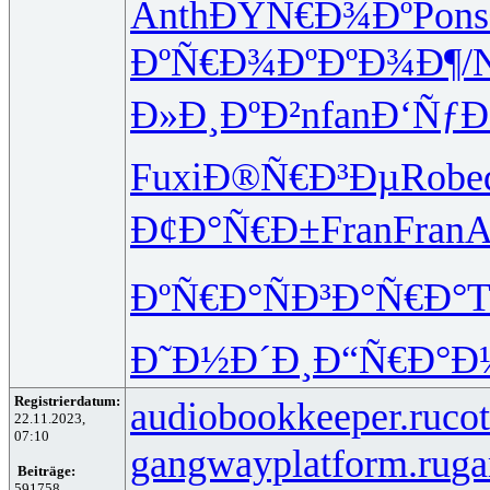
Anth
ÐŸÑ€Ð¾Ðº
Pons
ÐºÑ€Ð¾Ðº
ÐºÐ¾Ð¶/
Ð»Ð¸ÐºÐ²
nfan
Ð‘Ñƒ
Fuxi
Ð®Ñ€Ð³Ðµ
Robe
Ð¢Ð°Ñ€Ð±
Fran
Fran
A
ÐºÑ€Ð°Ñ
Ð³Ð°Ñ€Ð°
T
Ð˜Ð½Ð´Ð¸
Ð“Ñ€Ð°Ð
Registrierdatum:
audiobookkeeper.ru
cot
22.11.2023,
07:10
gangwayplatform.ru
ga
Beiträge:
591758