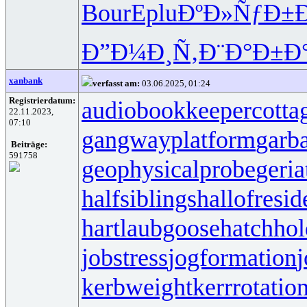
Bour
Eplu
ÐºÐ»ÑƒÐ±
Ð
Ð”Ð¼Ð¸Ñ‚
Ð¨Ð°Ð±Ð
xanbank
verfasst am:
03.06.2025, 01:24
Registrierdatum:
audiobookkeeper
cotta
22.11.2023,
07:10
gangwayplatform
garb
Beiträge:
591758
geophysicalprobe
geria
halfsiblings
hallofresi
hartlaubgoose
hatchho
jobstress
jogformation
j
kerbweight
kerrrotatio