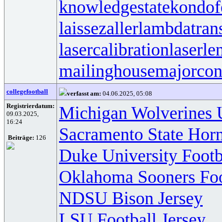
knowledgestate
kondof
laissezaller
lambdatrans
lasercalibration
laserle
mailinghouse
majorcon
collegefootball
verfasst am:
04.06.2025, 05:08
Registrierdatum:
Michigan Wolverines 
09.03.2025,
16:24
Sacramento State Horn
Beiträge:
126
Duke University Footb
Oklahoma Sooners Foo
NDSU Bison Jersey
LSU Football Jersey