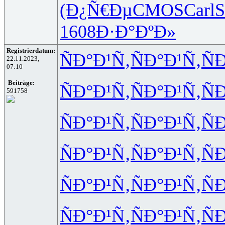
(Ð¿Ñ€Ðµ
CMOS
Carl
S
1608
Ð·Ð°ÐºÐ»
Registrierdatum:
ÑÐ°Ð¹Ñ‚
ÑÐ°Ð¹Ñ‚
Ñ
22.11.2023,
07:10
Beiträge:
ÑÐ°Ð¹Ñ‚
ÑÐ°Ð¹Ñ‚
Ñ
591758
ÑÐ°Ð¹Ñ‚
ÑÐ°Ð¹Ñ‚
Ñ
ÑÐ°Ð¹Ñ‚
ÑÐ°Ð¹Ñ‚
Ñ
ÑÐ°Ð¹Ñ‚
ÑÐ°Ð¹Ñ‚
Ñ
ÑÐ°Ð¹Ñ‚
ÑÐ°Ð¹Ñ‚
Ñ