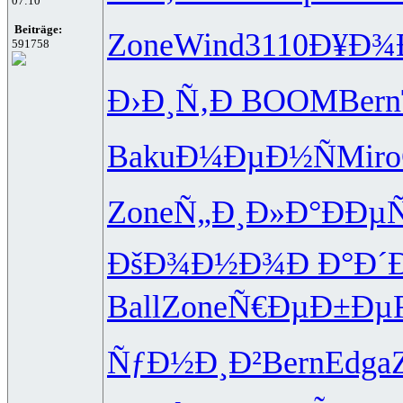
07:10
Beiträge:
Zone
Wind
3110
Ð¥Ð¾Ð
591758
Ð›Ð¸Ñ‚Ð
BOOM
Bern
Baku
Ð¼ÐµÐ½Ñ
Miro
Zone
Ñ„Ð¸Ð»Ð°
ÐÐµ
ÐšÐ¾Ð½Ð¾
Ð Ð°Ð´
Ball
Zone
Ñ€ÐµÐ±Ðµ
ÑƒÐ½Ð¸Ð²
Bern
Edga