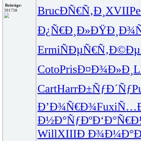
Beiträge:
Bruc
ÐÑ€Ñ‚Ð¸
XVII
Pe
591758
Ð¿Ñ€Ð¸Ð»
ÐŸÐ¸Ð¾Ñ
Ermi
ÑÐµÑ€Ñ‚
Ð©Ðµ
Coto
Pris
Ð¤Ð¾Ð»Ð¸
Cart
Harr
Ð±ÑƒÐ´Ñƒ
P
Ð’Ð¾Ñ€Ð¾
Fuxi
Ñ…Ð
Ð½Ð°ÑƒÐº
Ð‘Ð°Ñ€Ð
Will
XIII
Ð Ð¾Ð¼Ð°
Ð