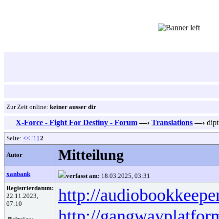
Zur Zeit online:
keiner ausser dir
X-Force - Fight For Destiny - Forum
—›
Translations
—›
dipt
Seite:
<<
[1]
2
Mitteilung
Autor
xanbank
verfasst am:
18.03.2025, 03:31
Registrierdatum:
http://audiobookkeeper
22.11.2023,
07:10
http://gangwayplatfor