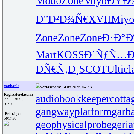
Modo
Zone
Miyo
ÐŸÐ¾
Ð”Ð²Ð¾Ñ€
XVII
Miy
Zone
Zone
Zone
Ð·Ð°Ð
Mart
KOSS
Ð´ÑƒÑ…
ÐÑ€Ñ‚Ð¸
SCOT
Ulti
cl
xanbank
verfasst am:
14.05.2026, 04:53
Registrierdatum:
audiobookkeeper
cotta
22.11.2023,
07:10
gangwayplatform
garb
Beiträge:
591758
geophysicalprobe
geria