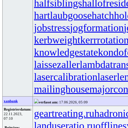
halfsiblings
hallofresi
hartlaubgoose
hatchho
jobstress
jogformation
j
kerbweight
kerrrotatio
knowledgestate
kondof
laissezaller
lambdatrans
lasercalibration
laserle
mailinghouse
majorcon
xanbank
verfasst am:
17.06.2026, 05:09
Registrierdatum:
geartreating.ru
hadronic
22.11.2023,
07:10
landuseratio.ru
offline
Beiträge: