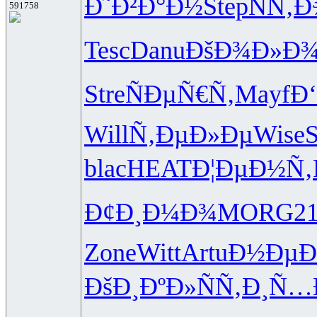
Ð˜Ð²Ð°Ð½
Step
ÑÑ‚
591758
Tesc
Danu
ÐšÐ¾Ð»Ð
Stre
ÑÐµÑ€Ñ‚
Mayf
Ð
Will
Ñ‚ÐµÐ»Ðµ
Wise
S
blac
HEAT
Ð¦ÐµÐ½Ñ‚
Ð¢Ð¸Ð¼Ð¾
MORG
2
Zone
Witt
Artu
Ð½ÐµÐ
ÐšÐ¸ÐºÐ»
ÑÑ‚Ð¸Ñ…