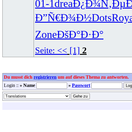
01-1
drea
Ð¿Ð¾Ñ‚Ðµ
Ð”Ñ€Ð¾Ð½
Dots
Roy
Zone
ÐšÐ°Ð·Ð°
Seite:
<<
[1]
2
Du musst dich
registrieren
um auf dieses Thema zu antworten.
Login ::
» Name
»
Passwort