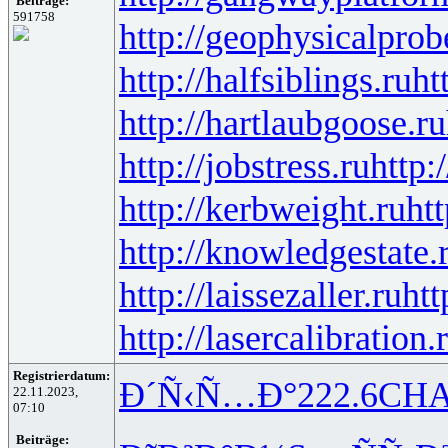
Beiträge:
591758
http://geophysicalprob
http://halfsiblings.ru
ht
http://hartlaubgoose.ru
http://jobstress.ru
http:
http://kerbweight.ru
htt
http://knowledgestate.
http://laissezaller.ru
htt
http://lasercalibration.
Registrierdatum:
Ð´Ñ‹Ñ…Ð°
222.6
CH
22.11.2023,
07:10
Beiträge: