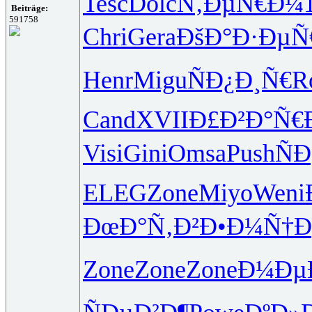
Tesc
Dolc
Ñ‚ÐµÑ€Ð¼
Beiträge:
591758
Chri
Gera
ÐšÐ°Ð·Ðµ
Ñ
Henr
Migu
ÑÐ¿Ð¸Ñ€
R
Cand
XVII
Ð£Ð²Ð°Ñ€
Visi
Gini
Omsa
Push
Ñ
ELEG
Zone
Miyo
Weni
ÐœÐ°Ñ‚Ð²
Ð•Ð¼Ñ†Ð
Zone
Zone
Zone
Ð¼Ðµ