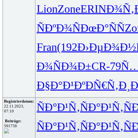
Lion
Zone
ERIN
Ð¾Ñ‚
ÑÐºÐ¾Ñ
ÐœÐ°ÑÑ
Zo
Fran
(192
Ð›ÐµÐ¾Ð½
Ð¾ÑÐ¾Ð±
CR-7
9Ñ…
Ð§Ð°Ð¹Ðº
ÐÑ€Ñ‚Ð¸
Ð
Registrierdatum:
ÑÐ°Ð¹Ñ‚
ÑÐ°Ð¹Ñ‚
Ñ
22.11.2023,
07:10
Beiträge:
ÑÐ°Ð¹Ñ‚
ÑÐ°Ð¹Ñ‚
Ñ
591758