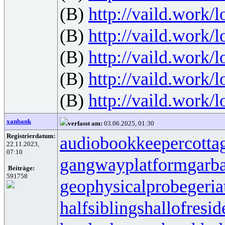
(B)
http://vaild.work/l
(B)
http://vaild.work/l
(B)
http://vaild.work/l
(B)
http://vaild.work/l
(B)
http://vaild.work/l
xanbank
verfasst am:
03.06.2025, 01:30
Registrierdatum:
audiobookkeeper
cotta
22.11.2023,
07:10
gangwayplatform
garb
Beiträge:
591758
geophysicalprobe
geria
halfsiblings
hallofresi