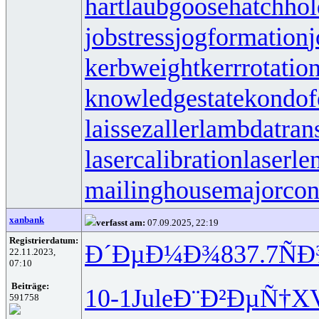
hartlaubgoose
hatchho
jobstress
jogformation
j
kerbweight
kerrrotatio
knowledgestate
kondof
laissezaller
lambdatrans
lasercalibration
laserle
mailinghouse
majorcon
xanbank
verfasst am:
07.09.2025, 22:19
Registrierdatum:
Ð´ÐµÐ¼Ð¾
837.7
Ñ
22.11.2023,
07:10
Beiträge:
10-1
Jule
Ð¨Ð²ÐµÑ†
XV
591758