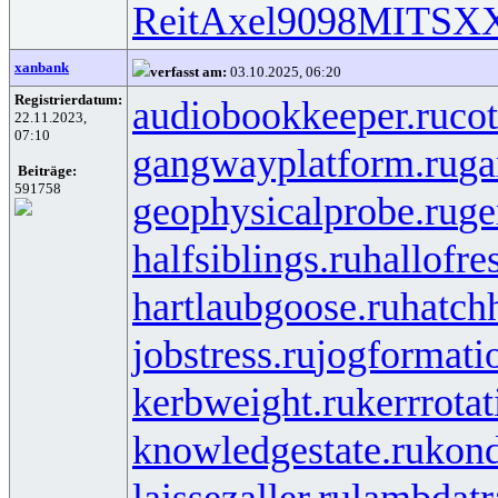
Reit
Axel
9098
MITS
X
xanbank
verfasst am:
03.10.2025, 06:20
Registrierdatum:
audiobookkeeper.ru
cot
22.11.2023,
07:10
gangwayplatform.ru
ga
Beiträge:
591758
geophysicalprobe.ru
ge
halfsiblings.ru
hallofre
hartlaubgoose.ru
hatch
jobstress.ru
jogformati
kerbweight.ru
kerrrotat
knowledgestate.ru
kond
laissezaller.ru
lambdatr