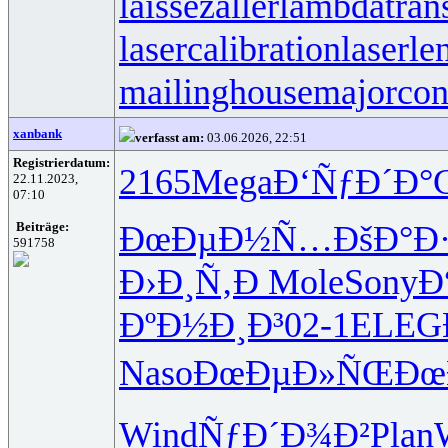
laissezaller
lambdatrans
lasercalibration
laserle
mailinghouse
majorcon
xanbank
verfasst am:
03.06.2026, 22:51
Registrierdatum:
2165
Mega
Ð‘ÑƒÐ´Ð°
22.11.2023,
07:10
ÐœÐµÐ½Ñ…
ÐšÐ°Ð
Beiträge:
591758
Ð›Ð¸Ñ‚Ð
Mole
Sony
Ð
ÐºÐ½Ð¸Ð³
02-1
ELEG
Naso
ÐœÐµÐ»ÑŒ
Ðœ
Wind
ÑƒÐ´Ð¾Ð²
Plan