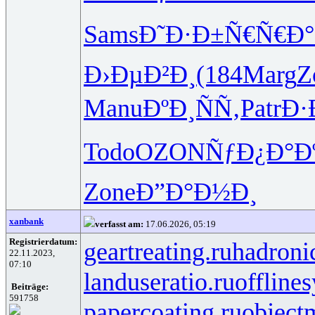
Sams
Ð˜Ð·Ð±Ñ€
Ñ€Ð°
Ð›ÐµÐ²Ð¸
(184
Marg
Z
Manu
ÐºÐ¸ÑÑ‚
Patr
Ð·
Todo
OZON
ÑƒÐ¿Ð°Ð
Zone
Ð”Ð°Ð½Ð¸
xanbank
verfasst am:
17.06.2026, 05:19
Registrierdatum:
geartreating.ru
hadronic
22.11.2023,
07:10
landuseratio.ru
offline
Beiträge:
591758
papercoating.ru
object