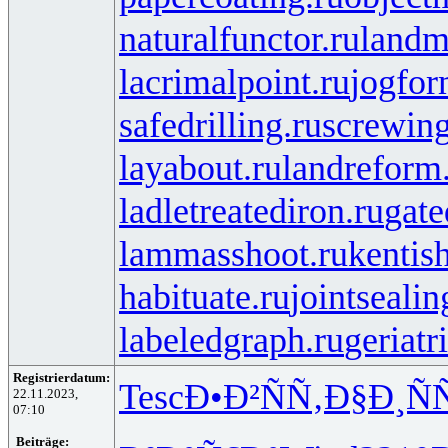
naturalfunctor.ru
landm
lacrimalpoint.ru
jogfor
safedrilling.ru
screwing
layabout.ru
landreform
ladletreatediron.ru
gate
lammasshoot.ru
kentis
habituate.ru
jointsealin
labeledgraph.ru
geriatr
Registrierdatum:
Tesc
Ð•Ð²ÑÑ‚
Ð§Ð¸Ñ
22.11.2023,
07:10
Beiträge: