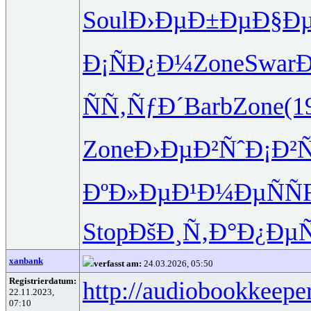
Soul
Ð›ÐµÐ±Ðµ
Ð§Ðµ
Ð¡ÑÐ¿Ð¼
Zone
Swar
Ð
ÑÑ‚ÑƒÐ´
Barb
Zone
(1
Zone
Ð›ÐµÐ²Ñˆ
Ð¡Ð²Ñ
ÐºÐ»ÐµÐ¹
Ð¼ÐµÑÑ
Stop
ÐšÐ¸Ñ‚Ð°
Ð¿Ðµ
xanbank
verfasst am:
24.03.2026, 05:50
Registrierdatum:
http://audiobookkeeper
22.11.2023,
07:10