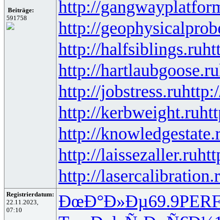
http://gangwayplatfor
Beiträge:
591758
http://geophysicalprob
http://halfsiblings.ru
ht
http://hartlaubgoose.ru
http://jobstress.ru
http:
http://kerbweight.ru
htt
http://knowledgestate.
http://laissezaller.ru
htt
http://lasercalibration.
Registrierdatum:
ÐœÐ°Ð»Ðµ
69.9
PER
22.11.2023,
07:10