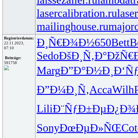
lasercalibration.ru
lase
mailinghouse.ru
majorc
Registrierdatum:
Ð¸Ñ€Ð¾Ð½
650
Bett
B
22.11.2023,
07:10
Sedo
ÐšÐ¸Ñ‚Ð°
ÐžÑ€
Beiträge:
591758
Marg
Ð”Ð°Ð½Ð¸
Ð‘Ñ
Ð”Ð¼Ð¸Ñ‚
Acca
Wilh
Lili
Ð¨ÑƒÐ±Ðµ
Ð¿Ð¾
Sony
ÐœÐµÐ»ÑŒ
Cot