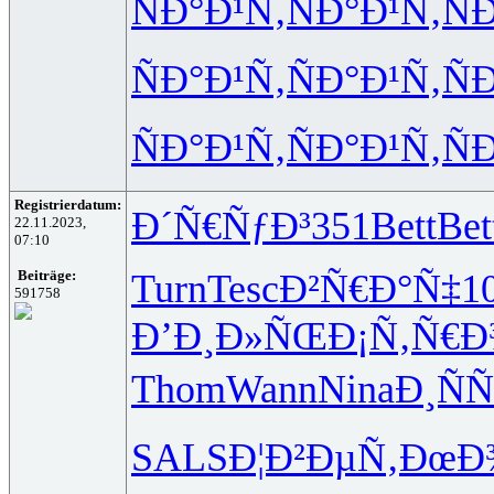
ÑÐ°Ð¹Ñ‚
ÑÐ°Ð¹Ñ‚
Ñ
ÑÐ°Ð¹Ñ‚
ÑÐ°Ð¹Ñ‚
Ñ
ÑÐ°Ð¹Ñ‚
ÑÐ°Ð¹Ñ‚
Ñ
Registrierdatum:
Ð´Ñ€ÑƒÐ³
351
Bett
Bet
22.11.2023,
07:10
Turn
Tesc
Ð²Ñ€Ð°Ñ‡
1
Beiträge:
591758
Ð’Ð¸Ð»ÑŒ
Ð¡Ñ‚Ñ€
Thom
Wann
Nina
Ð¸Ñ
SALS
Ð¦Ð²ÐµÑ‚
ÐœÐ¾