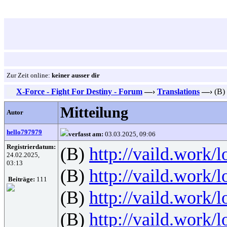
Zur Zeit online:
keiner ausser dir
X-Force - Fight For Destiny - Forum
—›
Translations
—›
(B)
Mitteilung
Autor
hello797979
verfasst am:
03.03.2025, 09:06
Registrierdatum:
(B)
http://vaild.work/l
24.02.2025,
03:13
(B)
http://vaild.work/l
Beiträge:
111
(B)
http://vaild.work/l
(B)
http://vaild.work/l