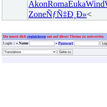
Akon
Roma
Euka
Wind
Zone
ÑƒÑ‡Ð¸Ð»
<
Du musst dich
registrieren
um auf dieses Thema zu antworten.
Login ::
» Name
»
Passwort