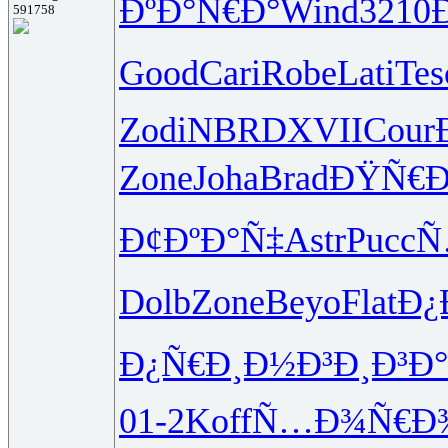
ÐºÐ°Ñ€Ð°
Wind
3210
591758
Good
Cari
Robe
Lati
Tes
Zodi
NBRD
XVII
Cour
Zone
Joha
Brad
ÐŸÑ€
Ð¢ÐºÐ°Ñ‡
Astr
Pucc
Ñ
Dolb
Zone
Beyo
Flat
Ð¿
Ð¿Ñ€Ð¸Ð½
Ð³Ð¸Ð³Ð°
01-2
Koff
Ñ…Ð¾Ñ€Ð