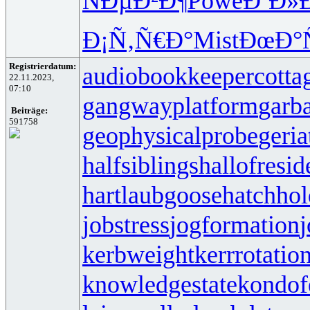
ÑÐµÐ²Ð¶
Powe
ÐºÐ»
Ð¡Ñ‚Ñ€Ð°
Mist
ÐœÐ°
Registrierdatum:
audiobookkeeper
cotta
22.11.2023,
07:10
gangwayplatform
garb
Beiträge:
591758
geophysicalprobe
geria
halfsiblings
hallofresi
hartlaubgoose
hatchho
jobstress
jogformation
j
kerbweight
kerrrotatio
knowledgestate
kondof