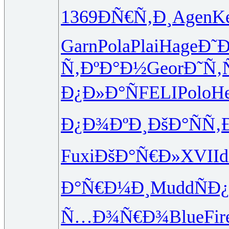
1369
ÐÑ€Ñ‚Ð¸
Agen
K
Garn
Pola
Plai
Hage
Ð˜Ð
Ñ‚ÐºÐ°Ð½
Geor
Ð˜Ñ‚
Ð¿Ð»Ð°Ñ
FELI
Polo
He
Ð¿Ð¾ÐºÐ¸
ÐšÐ°ÑÑ‚
Fuxi
ÐšÐ°Ñ€Ð»
XVII
d
Ð°Ñ€Ð¼Ð¸
Mudd
ÑÐ
Ñ…Ð¾Ñ€Ð¾
Blue
Fir