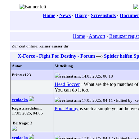
Home
·
News
·
Diary
·
Screenshots
·
Document
Home
·
Antwort
·
Benutzer regist
Zur Zeit online:
keiner ausser dir
X-Force - Fight For Destiny - Forum
—›
Spieler helfen Sp
Autor
Mitteilung
Printer123
verfasst am:
14.05.2025, 06:18
Head Soccer
- What are the top matches of
You can do it too.
xeniaoko
verfasst am:
17.05.2025, 04:11
·
Edited by: x
Registrierdatum:
Poor Bunny
is such a simple yet addictive
17.05.2025, 04:06
Beiträge:
3
xeniaoko
verfasst am:
17.05.2025, 04:12
·
Edited by: x