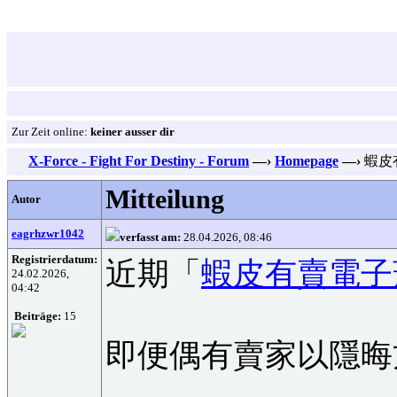
Zur Zeit online:
keiner ausser dir
X-Force - Fight For Destiny - Forum
—›
Homepage
—›
蝦皮
Mitteilung
Autor
eagrhzwr1042
verfasst am:
28.04.2026, 08:46
Registrierdatum:
近期「
蝦皮有賣電子
24.02.2026,
04:42
Beiträge:
15
即便偶有賣家以隱晦