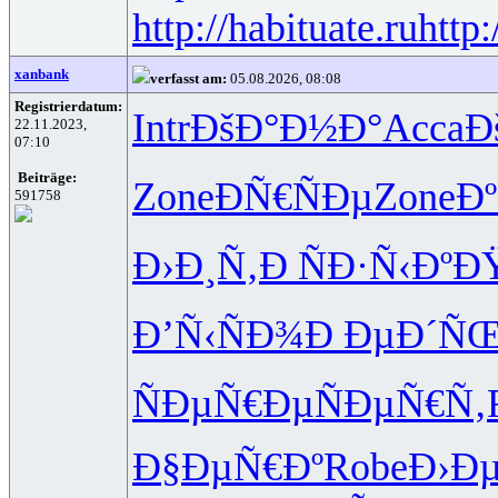
http://habituate.ru
http:
xanbank
verfasst am:
05.08.2026, 08:08
Registrierdatum:
Intr
ÐšÐ°Ð½Ð°
Acca
Ð
22.11.2023,
07:10
Beiträge:
Zone
ÐÑ€ÑÐµ
Zone
Ð
591758
Ð›Ð¸Ñ‚Ð
ÑÐ·Ñ‹Ðº
Ð
Ð’Ñ‹ÑÐ¾
Ð ÐµÐ´Ñ
ÑÐµÑ€Ðµ
ÑÐµÑ€Ñ‚
Ð§ÐµÑ€Ðº
Robe
Ð›Ð