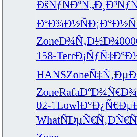
ÐšÑƒÑÐº
Ñ„Ð¸Ð³Ñƒ
Ñ
ÐºÐ¾Ð½Ñ
Ð¡Ð°Ð½Ñ
Zone
Ð¾Ñ‚Ð½Ð¾
000
158-
Terr
Ð¡ÑƒÑ‡Ðº
Ð
HANS
Zone
Ñ‡Ñ‚Ðµ
Zone
Rafa
ÐºÐ¾Ñ€Ð¾
02-1
Lowl
Ð°Ð¿Ñ€Ðµ
What
ÑÐµÑ€Ñ‚
ÐÑ€Ñ