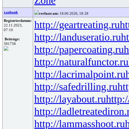
Zone
xanbank
verfasst am:
18.06.2026, 18:28
Registrierdatum:
http://geartreating.ru
ht
22.11.2023,
07:10
http://landuseratio.ru
ht
Beiträge:
591758
http://papercoating.ru
h
http://naturalfunctor.ru
http://lacrimalpoint.ru
http://safedrilling.ru
ht
http://layabout.ru
http:
http://ladletreatediron.
http://lammasshoot.ru
h