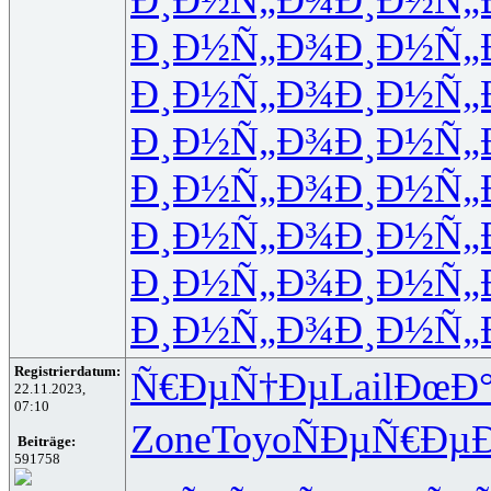
Ð¸Ð½Ñ„Ð¾
Ð¸Ð½Ñ„
Ð¸Ð½Ñ„Ð¾
Ð¸Ð½Ñ„
Ð¸Ð½Ñ„Ð¾
Ð¸Ð½Ñ„
Ð¸Ð½Ñ„Ð¾
Ð¸Ð½Ñ„
Ð¸Ð½Ñ„Ð¾
Ð¸Ð½Ñ„
Ð¸Ð½Ñ„Ð¾
Ð¸Ð½Ñ„
Ð¸Ð½Ñ„Ð¾
Ð¸Ð½Ñ„
Registrierdatum:
Ñ€ÐµÑ†Ðµ
Lail
ÐœÐ
22.11.2023,
07:10
Zone
Toyo
ÑÐµÑ€Ðµ
Beiträge:
591758