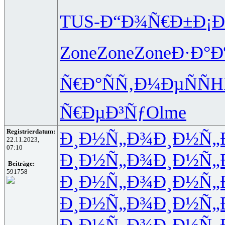
TUS-
Ð“Ð¾Ñ€Ð±
Ð¡
Zone
Zone
Zone
Ð·Ð°Ð
Ñ€Ð°ÑÑ‚
Ð¼ÐµÑÑ
H
Ñ€ÐµÐ³Ñƒ
Olme
Registrierdatum:
Ð¸Ð½Ñ„Ð¾
Ð¸Ð½Ñ„
22.11.2023,
07:10
Ð¸Ð½Ñ„Ð¾
Ð¸Ð½Ñ„
Beiträge:
591758
Ð¸Ð½Ñ„Ð¾
Ð¸Ð½Ñ„
Ð¸Ð½Ñ„Ð¾
Ð¸Ð½Ñ„
Ð¸Ð½Ñ„Ð¾
Ð¸Ð½Ñ„