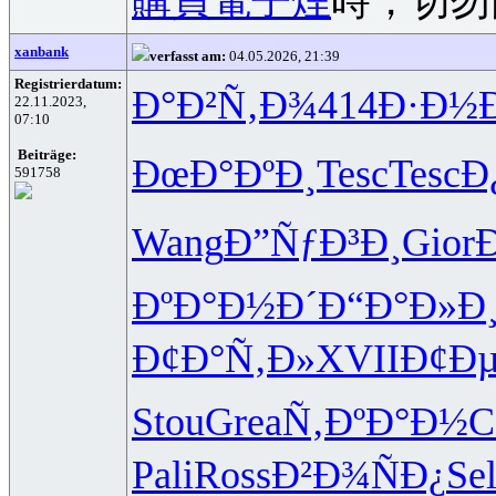
購買電子煙
時，切勿
xanbank
verfasst am:
04.05.2026, 21:39
Registrierdatum:
Ð°Ð²Ñ‚Ð¾
414
Ð·Ð½
22.11.2023,
07:10
Beiträge:
ÐœÐ°ÐºÐ¸
Tesc
Tesc
Ð
591758
Wang
Ð”ÑƒÐ³Ð¸
Gior
ÐºÐ°Ð½Ð´
Ð“Ð°Ð»Ð
Ð¢Ð°Ñ‚Ð»
XVII
Ð¢Ðµ
Stou
Grea
Ñ‚ÐºÐ°Ð½
C
Pali
Ross
Ð²Ð¾ÑÐ¿
Se