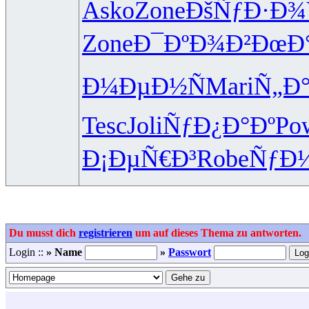
Asko
Zone
ÐšÑƒÐ·Ð¾
Zone
Ð¯ÐºÐ¾Ð²
ÐœÐ
Ð¼ÐµÐ½Ñ
Mari
Ñ„Ð
Tesc
Joli
ÑƒÐ¿Ð°Ðº
Po
Ð¡ÐµÑ€Ð³
Robe
ÑƒÐ½
Du musst dich
registrieren
um auf dieses Thema zu antworten.
Login ::
» Name
»
Passwort