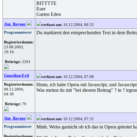
BITTTTE
Euer
Garten Eden
Jim_Raynor
verfasst am:
10.12.2004, 06:52
Programmierer
Du markierst den entsprechenden Text in dem Beitrag 
Registrierdatum:
23.08.2003,
19:16
Beiträge:
2261
Guardian Evil
verfasst am:
10.12.2004, 07:08
Registrierdatum:
Hmm, ich habe Opera mit Javascript, und Javascript
08.12.2004,
Was meinst du mit "bei diesem Beitrag" ? in ? irge
04:39
Beiträge:
79
Jim_Raynor
verfasst am:
10.12.2004, 07:31
Programmierer
Mmh. Weiss garnicht ob ich das in Opera getestet ha
Registrierdatum: