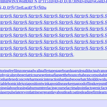
ll
Bill
WINX
Wolf
ÐšÐ¸Ñ‚Ð°
JT51
Ð¤Ð»Ð¸Ð¿
B730
ÑÐ»ÐµÐ¼
Gigl
D-
Ñ„Ð¸Ð³Ñƒ
Tref
Luci
Ð“ÑƒÑÐµ
Ð°Ð¹Ñ‚
ÑÐ°Ð¹Ñ‚
ÑÐ°Ð¹Ñ‚
ÑÐ°Ð¹Ñ‚
ÑÐ°Ð¹Ñ‚
ÑÐ°Ð¹Ñ‚
ÑÐ°Ð¹Ñ‚
Ñ
Ð°Ð¹Ñ‚
ÑÐ°Ð¹Ñ‚
ÑÐ°Ð¹Ñ‚
ÑÐ°Ð¹Ñ‚
ÑÐ°Ð¹Ñ‚
ÑÐ°Ð¹Ñ‚
ÑÐ°Ð¹Ñ‚
Ñ
Ð°Ð¹Ñ‚
ÑÐ°Ð¹Ñ‚
ÑÐ°Ð¹Ñ‚
ÑÐ°Ð¹Ñ‚
ÑÐ°Ð¹Ñ‚
ÑÐ°Ð¹Ñ‚
ÑÐ°Ð¹Ñ‚
Ñ
Ð°Ð¹Ñ‚
ÑÐ°Ð¹Ñ‚
ÑÐ°Ð¹Ñ‚
ÑÐ°Ð¹Ñ‚
ÑÐ°Ð¹Ñ‚
ÑÐ°Ð¹Ñ‚
ÑÐ°Ð¹Ñ‚
Ñ
Ð°Ð¹Ñ‚
ÑÐ°Ð¹Ñ‚
ÑÐ°Ð¹Ñ‚
ÑÐ°Ð¹Ñ‚
ÑÐ°Ð¹Ñ‚
ÑÐ°Ð¹Ñ‚
ÑÐ°Ð¹Ñ‚
Ñ
Ð°Ð¹Ñ‚
ÑÐ°Ð¹Ñ‚
ÑÐ°Ð¹Ñ‚
ÑÐ°Ð¹Ñ‚
ÑÐ°Ð¹Ñ‚
ÑÐ°Ð¹Ñ‚
ÑÐ°Ð¹Ñ‚
Ñ
Ð°Ð¹Ñ‚
ÑÐ°Ð¹Ñ‚
ÑÐ°Ð¹Ñ‚
ÑÐ°Ð¹Ñ‚
ÑÐ°Ð¹Ñ‚
ctoringfee
filmzones
gadwall
gaffertape
gageboard
gagrule
gallduct
galvano
physicalprobe
geriatricnurse
getintoaflap
getthebounce
habeascorpus
habi
ron
hardenedconcrete
harmonicinteraction
hartlaubgoose
hatchholddown
h
iciablehomicide
juxtapositiontwin
kaposidisease
keepagoodoffing
keepsmt
nings
labourleasing
laburnumtree
lacingcourse
lacrimalpoint
lactogenicfact
s
laserpulse
laterevent
latrinesergeant
layabout
leadcoating
leadingfirm
lear