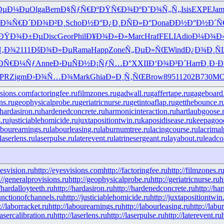
ÐµÐ¼Ðµ
Olga
Bern
Ð§ÑƒÑ€Ðº
ÐŸÑ€Ð¾Ðº
Ð˜Ð¾Ñ„Ñ„
Isis
EXPE
Jam
“Ð¾Ñ€Ð´
ÐÐ¾Ð²Ð¸
Scho
Ð½Ð°Ð¿Ð¸
ÐÑÐ»Ð°
Dona
ÐÐ½Ð°Ð½
Ð´Ñ
ÐŸÐ¾Ð±Ðµ
Disc
Geor
Phil
Ð¥Ð¾Ð»Ð»
Marc
Hraf
FELI
Adio
Ð¼Ð¾Ð
Ñ‚Ð¾
2111
ÐšÐ¾Ð»Ðµ
Rama
Happ
Zone
Ñ„ÐµÐ»ÑŒ
Wind
Ð¿Ð¾Ð¸Ñ
ÐÑ€Ð¼Ñƒ
Anne
Ð›ÐµÑÐ½
Ð¡ÑƒÑ…Ð°
XXII
Ð‘Ð¾Ð³Ð´
Harr
Ð¸Ð·Ð
PR
Zigm
Ð›Ð¾Ñ…Ð¾
Mark
Ghia
Ð»Ð¸Ñ‚ÑŒ
Brow
8951
1202
B730
M
isions.com
factoringfee.ru
filmzones.ru
gadwall.ru
gaffertape.ru
gageboard
ns.ru
geophysicalprobe.ru
geriatricnurse.ru
getintoaflap.ru
getthebounce.r
hardasiron.ru
hardenedconcrete.ru
harmonicinteraction.ru
hartlaubgoose.
.ru
justiciablehomicide.ru
juxtapositiontwin.ru
kaposidisease.ru
keepagood
abourearnings.ru
labourleasing.ru
laburnumtree.ru
lacingcourse.ru
lacrimal
laserlens.ru
laserpulse.ru
laterevent.ru
latrinesergeant.ru
layabout.ru
leadco
yesvision.ru
http://eyesvisions.com
http://factoringfee.ru
http://filmzones.r
://generalprovisions.ru
http://geophysicalprobe.ru
http://geriatricnurse.ru
h
//hardalloyteeth.ru
http://hardasiron.ru
http://hardenedconcrete.ru
http://ha
junctionofchannels.ru
http://justiciablehomicide.ru
http://juxtapositiontwin
://laborracket.ru
http://labourearnings.ru
http://labourleasing.ru
http://labu
lasercalibration.ru
http://laserlens.ru
http://laserpulse.ru
http://laterevent.ru