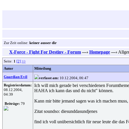
Zur Zeit online:
keiner ausser dir
X-Force - Fight For Destiny - Forum
—›
Homepage
—›
Allge
Seite:
1
[2]
>>
Autor
Mitteilung
Guardian Evil
verfasst am:
10.12.2004, 06:47
Registrierdatum:
Ich will mich gerade bei verschiedenen Forumthemen
08.12.2004,
HAHA ich kann das und du nicht" können.
04:39
Kann mir bitte jemand sagen was ich machen muss, d
Beiträge:
79
Zitat soundso: diesunddasundjenes
find ich voll unübersichtlich für neue leute die das