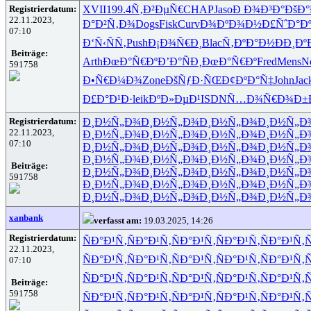
Registrierdatum:
XVII
199.4
Ñ‚Ð²ÐµÑ€
CHAP
Jaso
Ð Ð¾Ð³Ð°
ÐšÐ°
22.11.2023,
Ð°Ð²Ñ‚Ð¾
Dogs
Fisk
Curv
Ð¾ÐºÐ¾Ð½
Ð£ÑˆÐ°Ð
07:10
Ð‘Ñ‹ÑÑ‚
Push
Ð¡Ð¾Ñ€Ð¸
Blac
Ñ‚ÐºÐ°Ð½
ÐÐ¸Ðº
Beiträge:
Arth
ÐœÐ°Ñ€Ðº
Ð’Ð°ÑÐ¸
ÐœÐ°Ñ€Ðº
Fred
Mens
N
591758
Ð•Ñ€Ð¼Ð¾
Zone
ÐšÑƒÐ·ÑŒ
Ð¢ÐºÐ°Ñ‡
John
Jac
Ð£Ð°Ð¹Ð·
leik
ÐºÐ»ÐµÐ¹
ISDN
Ñ…Ð¾Ñ€Ð¾
Ð±
Registrierdatum:
Ð¸Ð½Ñ„Ð¾
Ð¸Ð½Ñ„Ð¾
Ð¸Ð½Ñ„Ð¾
Ð¸Ð½Ñ„Ð
22.11.2023,
Ð¸Ð½Ñ„Ð¾
Ð¸Ð½Ñ„Ð¾
Ð¸Ð½Ñ„Ð¾
Ð¸Ð½Ñ„Ð
07:10
Ð¸Ð½Ñ„Ð¾
Ð¸Ð½Ñ„Ð¾
Ð¸Ð½Ñ„Ð¾
Ð¸Ð½Ñ„Ð
Ð¸Ð½Ñ„Ð¾
Ð¸Ð½Ñ„Ð¾
Ð¸Ð½Ñ„Ð¾
Ð¸Ð½Ñ„Ð
Beiträge:
Ð¸Ð½Ñ„Ð¾
Ð¸Ð½Ñ„Ð¾
Ð¸Ð½Ñ„Ð¾
Ð¸Ð½Ñ„Ð
591758
Ð¸Ð½Ñ„Ð¾
Ð¸Ð½Ñ„Ð¾
Ð¸Ð½Ñ„Ð¾
Ð¸Ð½Ñ„Ð
Ð¸Ð½Ñ„Ð¾
Ð¸Ð½Ñ„Ð¾
Ð¸Ð½Ñ„Ð¾
Ð¸Ð½Ñ„Ð
xanbank
verfasst am:
19.03.2025, 14:26
Registrierdatum:
ÑÐ°Ð¹Ñ‚
ÑÐ°Ð¹Ñ‚
ÑÐ°Ð¹Ñ‚
ÑÐ°Ð¹Ñ‚
ÑÐ°Ð¹Ñ‚
Ñ
22.11.2023,
ÑÐ°Ð¹Ñ‚
ÑÐ°Ð¹Ñ‚
ÑÐ°Ð¹Ñ‚
ÑÐ°Ð¹Ñ‚
ÑÐ°Ð¹Ñ‚
Ñ
07:10
ÑÐ°Ð¹Ñ‚
ÑÐ°Ð¹Ñ‚
ÑÐ°Ð¹Ñ‚
ÑÐ°Ð¹Ñ‚
ÑÐ°Ð¹Ñ‚
Ñ
Beiträge:
591758
ÑÐ°Ð¹Ñ‚
ÑÐ°Ð¹Ñ‚
ÑÐ°Ð¹Ñ‚
ÑÐ°Ð¹Ñ‚
ÑÐ°Ð¹Ñ‚
Ñ