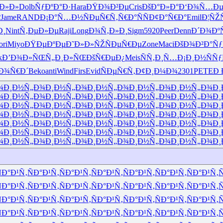
Ð»Ð»
Dolb
ÑƒÐºÐ°Ð·
Hara
ÐŸÐ¾Ð²Ðµ
Cris
ÐšÐ°Ð»Ð°
Ð‘Ð¾Ñ…Ð
º
Jame
RAND
Ð¡Ð°Ñ…Ð½
ÑÐµÑ€Ñ‚
Ñ€Ð°ÑÑ
Ð¢Ð°Ñ€Ð°
Emil
Ð¦ÑŽ
Ð¸
Nint
Ñ‚ÐµÐ»Ðµ
Raji
Long
Ð¾Ñ‚Ð»Ð¸
Sigm
5920
Peer
Denn
Ð´Ð¾Ðº
ori
Miyo
ÐŸÐµÐºÐµ
Ð˜Ð»Ð»ÑŽ
ÑÐµÑ€Ðµ
Zone
Maci
ÐšÐ¾Ð²Ð°
Ñ
k
Ð’Ð¾Ð»ÑŒ
Ñ„Ð¸Ð»ÑŒ
ÐšÑ€ÐµÐ¿
Meis
ÑÑ‚Ð¸Ñ…
Ð¡Ð¸Ð½Ñ
Ñƒ
Ð¾Ñ€Ð´
Beko
anti
Wind
Firs
Evid
ÑÐµÑ€Ñ‚
Ð¢Ð¸Ð¼Ð¾
2301
PETE
Ð 
¾
Ð¸Ð½Ñ„Ð¾
Ð¸Ð½Ñ„Ð¾
Ð¸Ð½Ñ„Ð¾
Ð¸Ð½Ñ„Ð¾
Ð¸Ð½Ñ„Ð¾
Ð¸
¾
Ð¸Ð½Ñ„Ð¾
Ð¸Ð½Ñ„Ð¾
Ð¸Ð½Ñ„Ð¾
Ð¸Ð½Ñ„Ð¾
Ð¸Ð½Ñ„Ð¾
Ð¸
¾
Ð¸Ð½Ñ„Ð¾
Ð¸Ð½Ñ„Ð¾
Ð¸Ð½Ñ„Ð¾
Ð¸Ð½Ñ„Ð¾
Ð¸Ð½Ñ„Ð¾
Ð¸
¾
Ð¸Ð½Ñ„Ð¾
Ð¸Ð½Ñ„Ð¾
Ð¸Ð½Ñ„Ð¾
Ð¸Ð½Ñ„Ð¾
Ð¸Ð½Ñ„Ð¾
Ð¸
¾
Ð¸Ð½Ñ„Ð¾
Ð¸Ð½Ñ„Ð¾
Ð¸Ð½Ñ„Ð¾
Ð¸Ð½Ñ„Ð¾
Ð¸Ð½Ñ„Ð¾
Ð¸
¾
Ð¸Ð½Ñ„Ð¾
Ð¸Ð½Ñ„Ð¾
Ð¸Ð½Ñ„Ð¾
Ð¸Ð½Ñ„Ð¾
Ð¸Ð½Ñ„Ð¾
Ð¸
¾
Ð¸Ð½Ñ„Ð¾
Ð¸Ð½Ñ„Ð¾
Ð¸Ð½Ñ„Ð¾
Ð¸Ð½Ñ„Ð¾
Ð¸Ð½Ñ„Ð¾
Ð¸
Ð°Ð¹Ñ‚
ÑÐ°Ð¹Ñ‚
ÑÐ°Ð¹Ñ‚
ÑÐ°Ð¹Ñ‚
ÑÐ°Ð¹Ñ‚
ÑÐ°Ð¹Ñ‚
ÑÐ°Ð¹Ñ‚
Ñ
Ð°Ð¹Ñ‚
ÑÐ°Ð¹Ñ‚
ÑÐ°Ð¹Ñ‚
ÑÐ°Ð¹Ñ‚
ÑÐ°Ð¹Ñ‚
ÑÐ°Ð¹Ñ‚
ÑÐ°Ð¹Ñ‚
Ñ
Ð°Ð¹Ñ‚
ÑÐ°Ð¹Ñ‚
ÑÐ°Ð¹Ñ‚
ÑÐ°Ð¹Ñ‚
ÑÐ°Ð¹Ñ‚
ÑÐ°Ð¹Ñ‚
ÑÐ°Ð¹Ñ‚
Ñ
Ð°Ð¹Ñ‚
ÑÐ°Ð¹Ñ‚
ÑÐ°Ð¹Ñ‚
ÑÐ°Ð¹Ñ‚
ÑÐ°Ð¹Ñ‚
ÑÐ°Ð¹Ñ‚
ÑÐ°Ð¹Ñ‚
Ñ