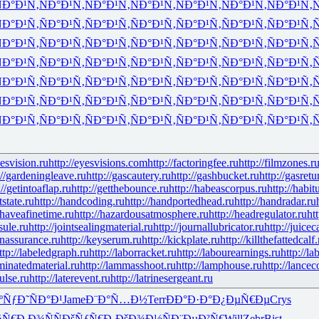
Ð°Ð¹Ñ‚
ÑÐ°Ð¹Ñ‚
ÑÐ°Ð¹Ñ‚
ÑÐ°Ð¹Ñ‚
ÑÐ°Ð¹Ñ‚
ÑÐ°Ð¹Ñ‚
ÑÐ°Ð¹Ñ‚
Ñ
Ð°Ð¹Ñ‚
ÑÐ°Ð¹Ñ‚
ÑÐ°Ð¹Ñ‚
ÑÐ°Ð¹Ñ‚
ÑÐ°Ð¹Ñ‚
ÑÐ°Ð¹Ñ‚
ÑÐ°Ð¹Ñ‚
Ñ
Ð°Ð¹Ñ‚
ÑÐ°Ð¹Ñ‚
ÑÐ°Ð¹Ñ‚
ÑÐ°Ð¹Ñ‚
ÑÐ°Ð¹Ñ‚
ÑÐ°Ð¹Ñ‚
ÑÐ°Ð¹Ñ‚
Ñ
Ð°Ð¹Ñ‚
ÑÐ°Ð¹Ñ‚
ÑÐ°Ð¹Ñ‚
ÑÐ°Ð¹Ñ‚
ÑÐ°Ð¹Ñ‚
ÑÐ°Ð¹Ñ‚
ÑÐ°Ð¹Ñ‚
Ñ
Ð°Ð¹Ñ‚
ÑÐ°Ð¹Ñ‚
ÑÐ°Ð¹Ñ‚
ÑÐ°Ð¹Ñ‚
ÑÐ°Ð¹Ñ‚
ÑÐ°Ð¹Ñ‚
ÑÐ°Ð¹Ñ‚
Ñ
Ð°Ð¹Ñ‚
ÑÐ°Ð¹Ñ‚
ÑÐ°Ð¹Ñ‚
ÑÐ°Ð¹Ñ‚
ÑÐ°Ð¹Ñ‚
ÑÐ°Ð¹Ñ‚
ÑÐ°Ð¹Ñ‚
Ñ
Ð°Ð¹Ñ‚
ÑÐ°Ð¹Ñ‚
ÑÐ°Ð¹Ñ‚
ÑÐ°Ð¹Ñ‚
ÑÐ°Ð¹Ñ‚
ÑÐ°Ð¹Ñ‚
ÑÐ°Ð¹Ñ‚
Ñ
yesvision.ru
http://eyesvisions.com
http://factoringfee.ru
http://filmzones.r
://gardeningleave.ru
http://gascautery.ru
http://gashbucket.ru
http://gasretu
://getintoaflap.ru
http://getthebounce.ru
http://habeascorpus.ru
http://habit
tstate.ru
http://handcoding.ru
http://handportedhead.ru
http://handradar.ru
/haveafinetime.ru
http://hazardousatmosphere.ru
http://headregulator.ru
ht
sule.ru
http://jointsealingmaterial.ru
http://journallubricator.ru
http://juicec
nassurance.ru
http://keyserum.ru
http://kickplate.ru
http://killthefattedcalf.
ttp://labeledgraph.ru
http://laborracket.ru
http://labourearnings.ru
http://la
aminatedmaterial.ru
http://lammasshoot.ru
http://lamphouse.ru
http://lancec
pulse.ru
http://laterevent.ru
http://latrinesergeant.ru
ºÑƒ
Ð˜ÑÐ°Ð¹
Jame
Ð¨Ð°Ñ…Ð½
Terr
ÐÐ°Ð·Ð°
Ð¿ÐµÑ€Ðµ
Crys
¾Ñ€
Ð Ð¾ÑÑ
ÐšÑƒÑ€Ð¸
ÐšÐ¾Ð½Ñ
Ð¨ÐµÐ²Ñ€
Will
Zebr
Bist