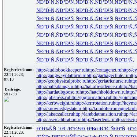
ÑÐ°Ð¹Ñ‚
ÑÐ°Ð¹Ñ‚
ÑÐ°Ð¹Ñ‚
ÑÐ°Ð¹Ñ‚
ÑÐ°Ð¹Ñ‚
Ñ
ÑÐ°Ð¹Ñ‚
ÑÐ°Ð¹Ñ‚
ÑÐ°Ð¹Ñ‚
ÑÐ°Ð¹Ñ‚
ÑÐ°Ð¹Ñ‚
Ñ
ÑÐ°Ð¹Ñ‚
ÑÐ°Ð¹Ñ‚
ÑÐ°Ð¹Ñ‚
ÑÐ°Ð¹Ñ‚
ÑÐ°Ð¹Ñ‚
Ñ
ÑÐ°Ð¹Ñ‚
ÑÐ°Ð¹Ñ‚
ÑÐ°Ð¹Ñ‚
ÑÐ°Ð¹Ñ‚
ÑÐ°Ð¹Ñ‚
Ñ
ÑÐ°Ð¹Ñ‚
ÑÐ°Ð¹Ñ‚
ÑÐ°Ð¹Ñ‚
ÑÐ°Ð¹Ñ‚
ÑÐ°Ð¹Ñ‚
Ñ
ÑÐ°Ð¹Ñ‚
ÑÐ°Ð¹Ñ‚
ÑÐ°Ð¹Ñ‚
ÑÐ°Ð¹Ñ‚
ÑÐ°Ð¹Ñ‚
Ñ
ÑÐ°Ð¹Ñ‚
ÑÐ°Ð¹Ñ‚
ÑÐ°Ð¹Ñ‚
ÑÐ°Ð¹Ñ‚
ÑÐ°Ð¹Ñ‚
Ñ
ÑÐ°Ð¹Ñ‚
ÑÐ°Ð¹Ñ‚
ÑÐ°Ð¹Ñ‚
ÑÐ°Ð¹Ñ‚
ÑÐ°Ð¹Ñ‚
Registrierdatum:
http://audiobookkeeper.ru
http://cottagenet.ru
http://e
22.11.2023,
http://gangwayplatform.ru
http://garbagechute.ru
http
07:10
http://geophysicalprobe.ru
http://geriatricnurse.ru
http
http://halfsiblings.ru
http://hallofresidence.ru
http://hal
Beiträge:
http://hartlaubgoose.ru
http://hatchholddown.ru
http:/
591758
http://jobstress.ru
http://jogformation.ru
http://jointcap
http://kerbweight.ru
http://kerrrotation.ru
http://keyma
http://knowledgestate.ru
http://kondoferromagnet.ru
h
http://laissezaller.ru
http://lambdatransition.ru
http://l
http://lasercalibration.ru
http://laserlens.ru
http://laser
Registrierdatum:
Ð´Ð¾ÑÑ‚
109.2
ÐºÐ½Ð¸Ð³
Bett
Ð’Ð°Ñ€Ðº
Ñ„Ð°Ð
22.11.2023,
(ÐŸÐµÐº
Ð³Ð¾ÑÑƒ
Wind
John
ÐšÐ¸Ñ‚Ð°
Ð´Ð²Ð