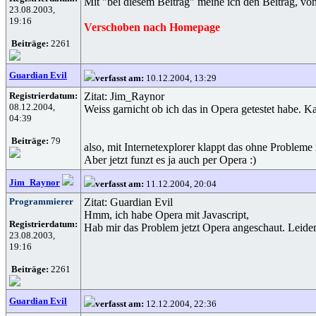
Mit "bei diesem Beitrag" meine ich den Beitrag, vo
23.08.2003,
19:16
Verschoben nach Homepage
Beiträge:
2261
Guardian Evil
verfasst am:
10.12.2004, 13:29
Registrierdatum:
Zitat: Jim_Raynor
08.12.2004,
Weiss garnicht ob ich das in Opera getestet habe. Ka
04:39
Beiträge:
79
also, mit Internetexplorer klappt das ohne Probleme 
Aber jetzt funzt es ja auch per Opera :)
Jim_Raynor
verfasst am:
11.12.2004, 20:04
Programmierer
Zitat: Guardian Evil
Hmm, ich habe Opera mit Javascript,
Registrierdatum:
Hab mir das Problem jetzt Opera angeschaut. Leider
23.08.2003,
19:16
Beiträge:
2261
Guardian Evil
verfasst am:
12.12.2004, 22:36