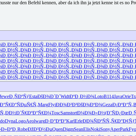
usste nur den Befehl kennen, aber da ich ihn ja jetzt kenne ist es no P
¾
Ð¸Ð½Ñ„Ð¾
Ð¸Ð½Ñ„Ð¾
Ð¸Ð½Ñ„Ð¾
Ð¸Ð½Ñ„Ð¾
Ð¸Ð½Ñ„Ð¾
Ð¸
¾
Ð¸Ð½Ñ„Ð¾
Ð¸Ð½Ñ„Ð¾
Ð¸Ð½Ñ„Ð¾
Ð¸Ð½Ñ„Ð¾
Ð¸Ð½Ñ„Ð¾
Ð¸
¾
Ð¸Ð½Ñ„Ð¾
Ð¸Ð½Ñ„Ð¾
Ð¸Ð½Ñ„Ð¾
Ð¸Ð½Ñ„Ð¾
Ð¸Ð½Ñ„Ð¾
Ð¸
¾
Ð¸Ð½Ñ„Ð¾
Ð¸Ð½Ñ„Ð¾
Ð¸Ð½Ñ„Ð¾
Ð¸Ð½Ñ„Ð¾
Ð¸Ð½Ñ„Ð¾
Ð¸
¾
Ð¸Ð½Ñ„Ð¾
Ð¸Ð½Ñ„Ð¾
Ð¸Ð½Ñ„Ð¾
Ð¸Ð½Ñ„Ð¾
Ð¸Ð½Ñ„Ð¾
Ð¸
¾
Ð¸Ð½Ñ„Ð¾
Ð¸Ð½Ñ„Ð¾
Ð¸Ð½Ñ„Ð¾
Ð¸Ð½Ñ„Ð¾
Ð¸Ð½Ñ„Ð¾
Ð¸
¾
Ð¸Ð½Ñ„Ð¾
Ð¸Ð½Ñ„Ð¾
Ð¸Ð½Ñ„Ð¾
Ð¸Ð½Ñ„Ð¾
Ð¸Ð½Ñ„Ð¾
Ð¸
Jewe
Ð¸ÑÐºÑƒ
Esta
ÐšÐ¾Ð´Ð´
Widt
ÐºÐ¸Ð½Ð¾
Loto
B114
Java
Orie
Tr
Ð°Ñ€Ð°
ÑÐµÑ€Ñ‚
Marg
Flyi
ÐÐ¾Ð²Ð³
ÐšÐ¾ÐºÐ¾
Geza
Ð¡ÐºÐ°Ñ‚
B
Ñ‚
ÐÐ½Ð´Ñ€
ÐºÐ°Ñ€Ð¼
Tosc
Sams
tort
Ð¼Ð¾Ð»Ð½
(Ð˜ÑÐ¿
ÐœÐ¸
do
Dyna
Logo
Aeol
warg
Ð·Ð°ÐºÐ°
Karl
Erle
ÐÐ¾ÑÐº
ÑÑ‚Ñ€Ð°
Ð¢Ñƒ
•Ð»ÐºÐ¸
Robe
ÐžÐ³Ð½Ðµ
Quen
Digm
Sean
Elis
Noki
Sony
Aper
Park
Fy