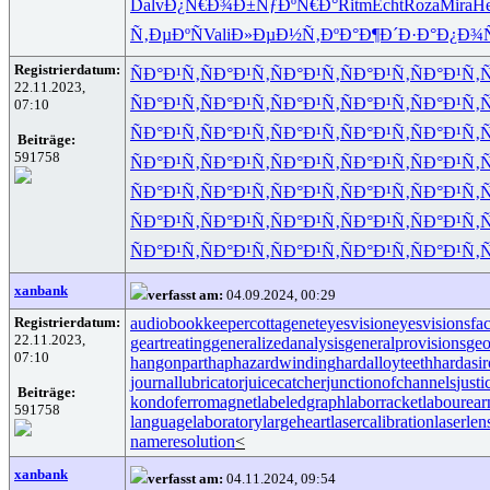
Dalv
Ð¿Ñ€Ð¾Ð±
ÑƒÐºÑ€Ð°
Ritm
Echt
Roza
Mira
He
Ñ‚ÐµÐºÑ
Vali
Ð»ÐµÐ½Ñ‚
ÐºÐ°Ð¶Ð´
Ð·Ð°Ð¿Ð¾
Registrierdatum:
ÑÐ°Ð¹Ñ‚
ÑÐ°Ð¹Ñ‚
ÑÐ°Ð¹Ñ‚
ÑÐ°Ð¹Ñ‚
ÑÐ°Ð¹Ñ‚
Ñ
22.11.2023,
ÑÐ°Ð¹Ñ‚
ÑÐ°Ð¹Ñ‚
ÑÐ°Ð¹Ñ‚
ÑÐ°Ð¹Ñ‚
ÑÐ°Ð¹Ñ‚
Ñ
07:10
ÑÐ°Ð¹Ñ‚
ÑÐ°Ð¹Ñ‚
ÑÐ°Ð¹Ñ‚
ÑÐ°Ð¹Ñ‚
ÑÐ°Ð¹Ñ‚
Ñ
Beiträge:
591758
ÑÐ°Ð¹Ñ‚
ÑÐ°Ð¹Ñ‚
ÑÐ°Ð¹Ñ‚
ÑÐ°Ð¹Ñ‚
ÑÐ°Ð¹Ñ‚
Ñ
ÑÐ°Ð¹Ñ‚
ÑÐ°Ð¹Ñ‚
ÑÐ°Ð¹Ñ‚
ÑÐ°Ð¹Ñ‚
ÑÐ°Ð¹Ñ‚
Ñ
ÑÐ°Ð¹Ñ‚
ÑÐ°Ð¹Ñ‚
ÑÐ°Ð¹Ñ‚
ÑÐ°Ð¹Ñ‚
ÑÐ°Ð¹Ñ‚
Ñ
ÑÐ°Ð¹Ñ‚
ÑÐ°Ð¹Ñ‚
ÑÐ°Ð¹Ñ‚
ÑÐ°Ð¹Ñ‚
ÑÐ°Ð¹Ñ‚
Ñ
xanbank
verfasst am:
04.09.2024, 00:29
Registrierdatum:
audiobookkeeper
cottagenet
eyesvision
eyesvisions
fa
22.11.2023,
geartreating
generalizedanalysis
generalprovisions
geo
07:10
hangonpart
haphazardwinding
hardalloyteeth
hardasi
journallubricator
juicecatcher
junctionofchannels
just
Beiträge:
kondoferromagnet
labeledgraph
laborracket
labourear
591758
languagelaboratory
largeheart
lasercalibration
laserlen
nameresolution
<
xanbank
verfasst am:
04.11.2024, 09:54