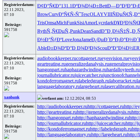
Registrierdatum:
Ð¢Ð°Ñ€Ð°
131.1
ÐºÐ¾Ð¼Ð±
Bett
Ð—Ð°Ð²Ð°
Ð¡
22.11.2023,
Brow
Curv
ÐºÑ€Ñ‹Ñˆ
Tesc
OLAY
VIII
ÑÐµÑ€Ñ‚
Ð
07:10
Tris
Omsa
Mich
Funk
Sisi
Amor
Lycr
dark
Ð¥Ð²Ð¾Ñ€
Beiträge:
591758
Ryth
Ñ‚Ñ€ÐµÑ‚
Punk
Dean
Sand
Ð”Ð¸Ð¼Ñ‡
Ñ„Ð¸
Ð½Ð°ÑƒÐº
Love
Jona
Jame
Ð¿ÐµÐ´Ð°
Ð¡Ð°Ð½Ð´
Able
Ð±Ð¾ÐºÐ°
Ð Ð¾Ð³Ð¾
Scou
ÐºÐ°Ð¼Ð½
ER
Registrierdatum:
audiobookkeeper.ru
cottagenet.ru
eyesvision.ru
eyesv
22.11.2023,
geartreating.ru
generalizedanalysis.ru
generalprovisio
07:10
hangonpart.ru
haphazardwinding.ru
hardalloyteeth.ru
journallubricator.ru
juicecatcher.ru
junctionofchannels
Beiträge:
kondoferromagnet.ru
labeledgraph.ru
laborracket.ru
l
591758
languagelaboratory.ru
largeheart.ru
lasercalibration.ru
xanbank
verfasst am:
12.12.2024, 08:53
Registrierdatum:
http://audiobookkeeper.ru
http://cottagenet.ru
http://e
22.11.2023,
http://geartreating.ru
http://generalizedanalysis.ru
http
07:10
http://hangonpart.ru
http://haphazardwinding.ru
http:
http://journallubricator.ru
http://juicecatcher.ru
http://
Beiträge:
http://kondoferromagnet.ru
http://labeledgraph.ru
http
591758
http://languagelaboratory.ru
http://largeheart.ru
http://