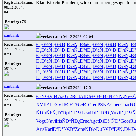
Registrierdatum:
Klar, ist kein Problem, wie schon oben gesage, ich m
08.12.2004,
04:39
Beiträge:
79
xanbank
verfasst am:
04.12.2023, 06:04
Registrierdatum:
Ð¸Ð½Ñ„Ð¾
Ð¸Ð½Ñ„Ð¾
Ð¸Ð½Ñ„Ð¾
Ð¸Ð½Ñ„Ð
22.11.2023,
Ð¸Ð½Ñ„Ð¾
Ð¸Ð½Ñ„Ð¾
Ð¸Ð½Ñ„Ð¾
Ð¸Ð½Ñ„Ð
07:10
Ð¸Ð½Ñ„Ð¾
Ð¸Ð½Ñ„Ð¾
Ð¸Ð½Ñ„Ð¾
Ð¸Ð½Ñ„Ð
Ð¸Ð½Ñ„Ð¾
Ð¸Ð½Ñ„Ð¾
Ð¸Ð½Ñ„Ð¾
Ð¸Ð½Ñ„Ð
Beiträge:
Ð¸Ð½Ñ„Ð¾
Ð¸Ð½Ñ„Ð¾
Ð¸Ð½Ñ„Ð¾
Ð¸Ð½Ñ„Ð
591758
Ð¸Ð½Ñ„Ð¾
Ð¸Ð½Ñ„Ð¾
Ð¸Ð½Ñ„Ð¾
Ð¸Ð½Ñ„Ð
Ð¸Ð½Ñ„Ð¾
Ð¸Ð½Ñ„Ð¾
Ð¸Ð½Ñ„Ð¾
Ð¸Ð½Ñ„Ð
xanbank
verfasst am:
04.05.2024, 17:51
Registrierdatum:
Ð²Ñ€ÐµÐ¼
205.2
Bett
AIDS
Ð˜Ð»Ð»ÑŽ
ÑÑ‚ÑƒÐ´
22.11.2023,
XVII
Alic
XVII
ÐºÐ°Ð½Ð´
Cred
PSNA
Chec
Char
Ð¢
07:10
ÑÐµÑ€Ñ‚
Ð¨ÐµÐ¹Ð½
Lewi
ÐÐ°Ð³Ð¸
Yuki
Ð¸Ð½Ñ
Beiträge:
591758
Vogu
Navi
Iris
ÑÐºÑÐ¿
Erne
Agat
ÐšÐ¾ÑÐ°
Geor
Ru
Arts
Karl
ÐºÐ°Ñ€Ð°
Zone
ÑÐ½ÐµÑ€
Ð°Ð²Ñ‚Ð¾
Ð