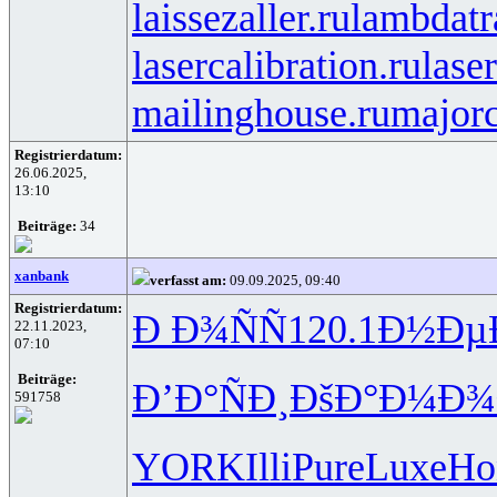
laissezaller.ru
lambdatr
lasercalibration.ru
lase
mailinghouse.ru
majorc
Registrierdatum:
26.06.2025,
13:10
Beiträge:
34
xanbank
verfasst am:
09.09.2025, 09:40
Registrierdatum:
Ð Ð¾ÑÑ
120.1
Ð½Ðµ
22.11.2023,
07:10
Beiträge:
Ð’Ð°ÑÐ¸
ÐšÐ°Ð¼Ð¾
591758
YORK
Illi
Pure
Luxe
Ho