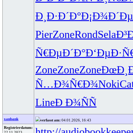
Ð¸Ð·Ð´Ð°
Ð¡Ð¾Ð´Ð
Pier
Zone
Rond
Sela
Ð³
Ñ€ÐµÐ´Ð°
Ð‘ÐµÐ·Ñ
Zone
Zone
Zone
ÐœÐ¸
Ñ…Ð¾Ñ€Ð¾
Noki
Ca
Line
Ð Ð¾ÑÑ
xanbank
verfasst am:
04.01.2026, 16:43
Registrierdatum:
http://audiobookkeeper
22.11.2023,