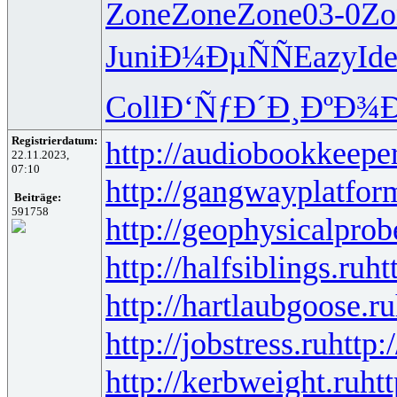
Zone
Zone
Zone
03-0
Zo
Juni
Ð¼ÐµÑÑ
Eazy
Id
Coll
Ð‘ÑƒÐ´Ð¸
ÐºÐ¾
Registrierdatum:
http://audiobookkeeper
22.11.2023,
07:10
http://gangwayplatfor
Beiträge:
591758
http://geophysicalprob
http://halfsiblings.ru
ht
http://hartlaubgoose.ru
http://jobstress.ru
http:
http://kerbweight.ru
htt