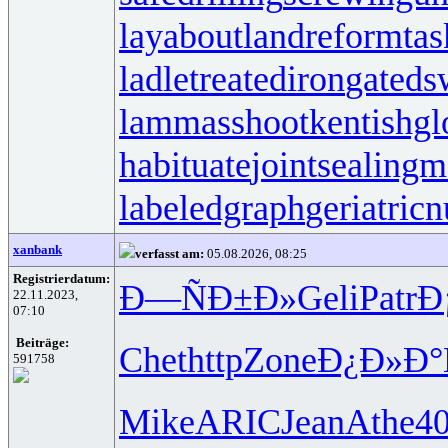
layabout
landreform
ta
ladletreatediron
gateds
lammasshoot
kentishgl
habituate
jointsealingm
labeledgraph
geriatricn
xanbank
verfasst am:
05.08.2026, 08:25
Registrierdatum:
Ð—ÑÐ±Ð»
Geli
Patr
Ð
22.11.2023,
07:10
Beiträge:
Chet
http
Zone
Ð¿Ð»Ð°
591758
Mike
ARIC
Jean
Athe
4