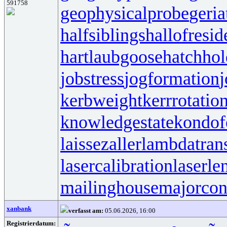
591758
geophysicalprobe
geria
halfsiblings
hallofresi
hartlaubgoose
hatchho
jobstress
jogformation
j
kerbweight
kerrrotatio
knowledgestate
kondof
laissezaller
lambdatrans
lasercalibration
laserle
mailinghouse
majorcon
xanbank
verfasst am:
05.06.2026, 16:00
Registrierdatum: