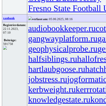
Fresno State Football
xanbank
verfasst am:
05.06.2025, 08:16
Registrierdatum:
audiobookkeeper.ru
cot
22.11.2023,
07:10
gangwayplatform.ru
ga
Beiträge:
591758
geophysicalprobe.ru
ge
halfsiblings.ru
hallofre
hartlaubgoose.ru
hatch
jobstress.ru
jogformati
kerbweight.ru
kerrrotat
knowledgestate.ru
kond