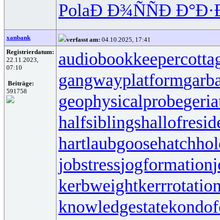
Pola
Ð Ð¾ÑÑ
Ð Ð°Ð·
xanbank
verfasst am:
04.10.2025, 17:41
Registrierdatum:
audiobookkeeper
cotta
22.11.2023,
07:10
gangwayplatform
garb
Beiträge:
591758
geophysicalprobe
geria
halfsiblings
hallofresi
hartlaubgoose
hatchho
jobstress
jogformation
j
kerbweight
kerrrotatio
knowledgestate
kondof