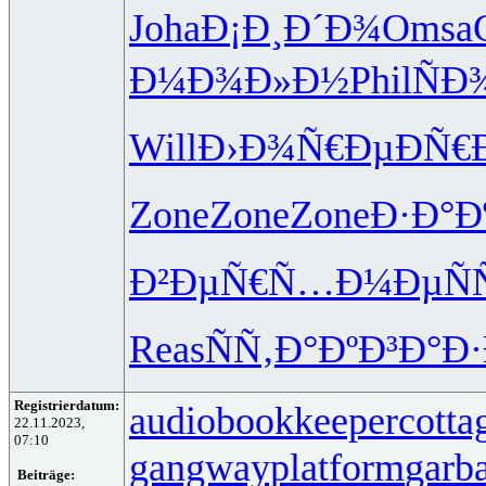
Joha
Ð¡Ð¸Ð´Ð¾
Omsa
Ð¼Ð¾Ð»Ð½
Phil
ÑÐ
Will
Ð›Ð¾Ñ€Ðµ
ÐÑ€
Zone
Zone
Zone
Ð·Ð°Ð
Ð²ÐµÑ€Ñ…
Ð¼ÐµÑÑ
Reas
ÑÑ‚Ð°Ðº
Ð³Ð°Ð
Registrierdatum:
audiobookkeeper
cotta
22.11.2023,
07:10
gangwayplatform
garb
Beiträge: