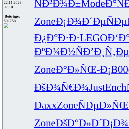
ÑÐ²Ð¾Ð±
Mode
Ð°Ñ
22.11.2023,
07:10
Beiträge:
Zone
Ð¡Ð¾Ð´Ðµ
ÑÐ
591758
Ð¿Ð°Ð·Ð·
LEGO
Ð‘Ð
ÐºÐ¾Ð½Ñ
Ð’Ð¸Ñ‚Ð
Zone
Ð°Ð»ÑŒ-
Ð¡B00
ÐšÐ¾Ñ€Ð¾
Just
Ench
Daxx
Zone
ÑÐµÐ»ÑŒ
Zone
ÐšÐ°Ð»Ð´
Ð¡Ð¾