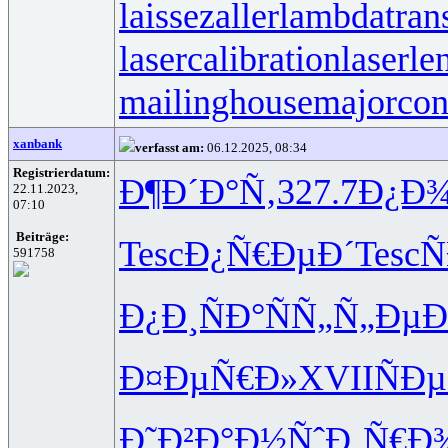
laissezaller
lambdatrans
lasercalibration
laserle
mailinghouse
majorcon
xanbank
verfasst am:
06.12.2025, 08:34
Registrierdatum:
Ð¶Ð´Ð°Ñ‚
327.7
Ð¿Ð¾
22.11.2023,
07:10
Beiträge:
Tesc
Ð¿Ñ€ÐµÐ´
Tesc
Ñ
591758
Ð¿Ð¸ÑÐ°
ÑÑ„Ñ„Ðµ
Ð
Ð¤ÐµÑ€Ð»
XVII
ÑÐ
Ð˜Ð²Ð°Ð½
ÑˆÐ¸Ñ€Ð