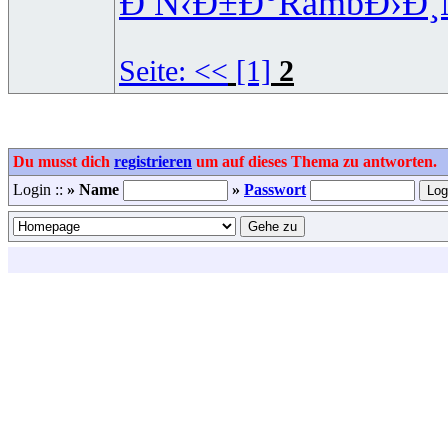
Ð Ñ‹Ð±Ð°
Ramb
Ð›Ð¸
Seite:
<<
[1]
2
Du musst dich
registrieren
um auf dieses Thema zu antworten.
Login ::
» Name
»
Passwort