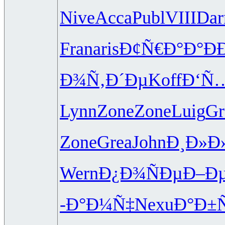
Nive
Acca
Publ
VIII
Dar
Fran
aris
Ð¢Ñ€Ð°Ð°
Ð­
Ð¾Ñ‚Ð´Ðµ
Koff
Ð‘Ñ
Lynn
Zone
Zone
Luig
Gr
Zone
Grea
John
Ð¸Ð»Ð
Wern
Ð¿Ð¾ÑÐµ
Ð–Ð
-Ð°Ð¼Ñ‡
Nexu
Ð°Ð±Ñ