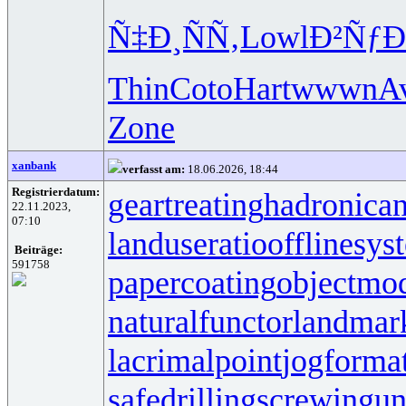
Ñ‡Ð¸ÑÑ‚
Lowl
Ð²Ñƒ
Thin
Coto
Hart
wwwn
A
Zone
xanbank
verfasst am:
18.06.2026, 18:44
Registrierdatum:
geartreating
hadronican
22.11.2023,
07:10
landuseratio
offlinesys
Beiträge:
591758
papercoating
objectmo
naturalfunctor
landmar
lacrimalpoint
jogforma
safedrilling
screwingun