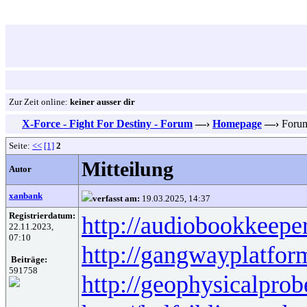
Zur Zeit online:
keiner ausser dir
X-Force - Fight For Destiny - Forum
—›
Homepage
—›
Forum
Seite:
<<
[1]
2
Mitteilung
Autor
xanbank
verfasst am:
19.03.2025, 14:37
Registrierdatum:
http://audiobookkeeper
22.11.2023,
07:10
http://gangwayplatfor
Beiträge:
591758
http://geophysicalprob