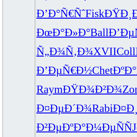
Ð’Ð°Ñ€Ñˆ
Fisk
ÐŸÐ¸
ÐœÐ°Ð»Ð°
Ball
Ð’Ðµ
Ñ„Ð¾Ñ‚Ð¾
XVII
Coll
Ð’ÐµÑ€Ð½
Chet
ÐºÐ
Raym
ÐŸÐ¾Ð²Ð¾
Zo
Ð¤ÐµÐ´Ð¾
Rabi
Ð¤Ð
Ð²ÐµÐºÐ°
Ð¼ÐµÑÑ