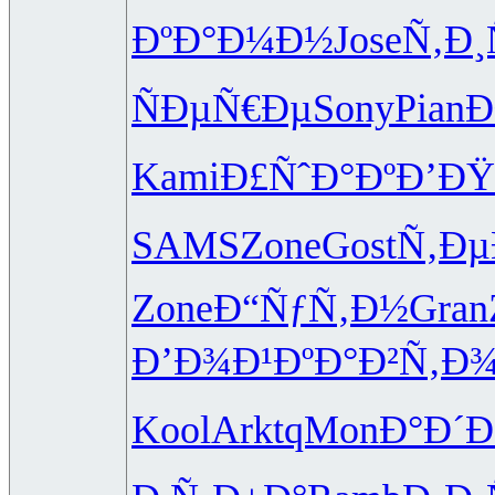
ÐºÐ°Ð¼Ð½
Jose
Ñ‚Ð¸
ÑÐµÑ€Ðµ
Sony
Pian
Ð
Kami
Ð£ÑˆÐ°Ðº
Ð’Ð
SAMS
Zone
Gost
Ñ‚Ðµ
Zone
Ð“ÑƒÑ‚Ð½
Gran
Ð’Ð¾Ð¹Ðº
Ð°Ð²Ñ‚Ð
Kool
Arkt
qMon
Ð°Ð´Ð