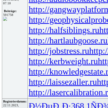
07:10
http://gangwayplatfor
Beiträge:
591758
http://geophysicalprob
http://halfsiblings.ru
ht
http://hartlaubgoose.ru
http://jobstress.ru
http:
http://kerbweight.ru
htt
http://knowledgestate.
http://laissezaller.ru
htt
http://lasercalibration.
Registrierdatum:
Ð½ÐµÐ¸Ð·
368.1
ÑÐ
22.11.2023,