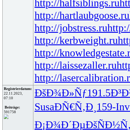
http://halfsiblings.ru
ht
http://hartlaubgoose.ru
http://jobstress.ru
http:
http://kerbweight.ru
htt
http://knowledgestate.
http://laissezaller.ru
htt
http://lasercalibration.
Registrierdatum:
ÐšÐ¾Ð»Ñƒ
191.5
Ð³
22.11.2023,
07:10
Susa
ÐÑ€Ñ‚Ð¸
159-
Inv
Beiträge:
591758
Ð¡Ð¾Ð´Ðµ
ÐšÑÐ½Ñ