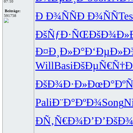
07:10
Beiträge:
Ð Ð¾ÑÑ
Ð Ð¾ÑÑ
Tes
591758
ÐšÑƒÐ·ÑŒ
ÐšÐ¾Ð»
Ð¤Ð¸Ð»Ð°
Ð‘ÐµÐ»Ð
Will
Basi
ÐšÐµÑ€Ñ†
Ð
ÐšÐ¾Ð·Ð»
ÐœÐ°ÐºÑ
Pali
Ð¨Ð°ÐºÐ¾
Song
N
ÐÑ‚Ñ€Ð¾
Ð’Ð’ÐšÐ