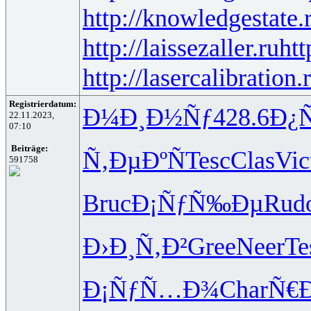
http://knowledgestate.
http://laissezaller.ru
htt
http://lasercalibration.
Registrierdatum:
Ð¼Ð¸Ð½Ñƒ
428.6
Ð¿
22.11.2023,
07:10
Beiträge:
Ñ‚ÐµÐºÑ
Tesc
Clas
Vic
591758
Bruc
Ð¡ÑƒÑ‰Ðµ
Rud
Ð›Ð¸Ñ‚Ð²
Gree
Neer
Te
Ð¡ÑƒÑ…Ð¾
Char
Ñ€Ð