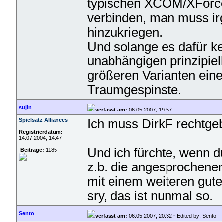
typischen XCOM/XForce
verbinden, man muss ir
hinzukriegen.
Und solange es dafür k
unabhängigen prinzipiel
größeren Varianten eine
Traumgespinste.
sujin
verfasst am:
06.05.2007, 19:57
Spielsatz Alliances
Ich muss DirkF rechtgebe
Registrierdatum:
14.07.2004, 14:47
Und ich fürchte, wenn du
Beiträge:
1185
z.b. die angesprochene
mit einem weiteren gut
sry, das ist nunmal so.
Sento
verfasst am:
06.05.2007, 20:32
·
Edited by: Sento