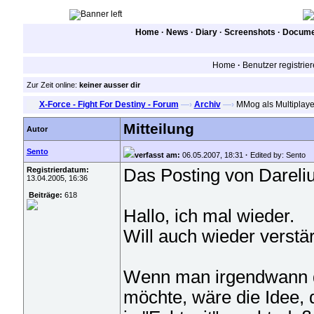
Home
·
News
·
Diary
·
Screenshots
·
Documen
Home
·
Benutzer registrie
Zur Zeit online:
keiner ausser dir
X-Force - Fight For Destiny - Forum
—›
Archiv
—›
MMog als Multiplaye
Mitteilung
Autor
Sento
verfasst am:
06.05.2007, 18:31
·
Edited by: Sento
Registrierdatum:
Das Posting von Darelius
13.04.2005, 16:36
Beiträge:
618
Hallo, ich mal wieder.
Will auch wieder verstär
Wenn man irgendwann d
möchte, wäre die Idee,