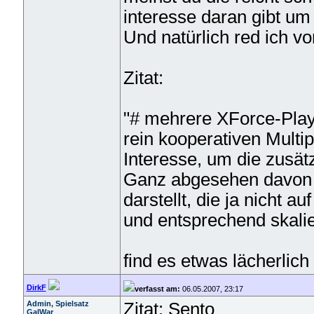
interesse daran gibt um
Und natürlich red ich v
Zitat:
"# mehrere XForce-Playe
rein kooperativen Multi
Interesse, um die zusät
Ganz abgesehen davon d
darstellt, die ja nicht a
und entsprechend skali
find es etwas lächerlic
DirkF
verfasst am:
06.05.2007, 23:17
Admin, Spielsatz
Zitat: Sento
GalWar