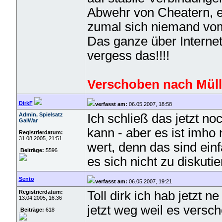
Abwehr von Cheatern, e
zumal sich niemand vom
Das ganze über Interne
vergess das!!!!
Verschoben nach Müll
DirkF
verfasst am:
06.05.2007, 18:58
Admin, Spielsatz
Ich schließ das jetzt no
GalWar
kann - aber es ist imho
Registrierdatum:
31.08.2005, 21:51
wert, denn das sind ein
Beiträge:
5596
es sich nicht zu diskutier
Sento
verfasst am:
06.05.2007, 19:21
Registrierdatum:
Toll dirk ich hab jetzt n
13.04.2005, 16:36
jetzt weg weil es versc
Beiträge:
618