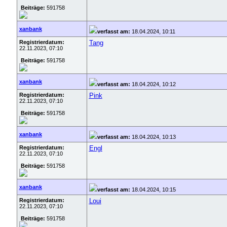
Beiträge:
591758
xanbank
verfasst am:
18.04.2024, 10:11
Registrierdatum:
Tang
22.11.2023, 07:10
Beiträge:
591758
xanbank
verfasst am:
18.04.2024, 10:12
Registrierdatum:
Pink
22.11.2023, 07:10
Beiträge:
591758
xanbank
verfasst am:
18.04.2024, 10:13
Registrierdatum:
Engl
22.11.2023, 07:10
Beiträge:
591758
xanbank
verfasst am:
18.04.2024, 10:15
Registrierdatum:
Loui
22.11.2023, 07:10
Beiträge:
591758