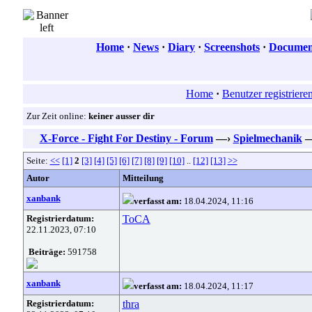
Home
·
News
·
Diary
·
Screenshots
·
Document
Home
·
Benutzer registriere
Zur Zeit online:
keiner ausser dir
X-Force - Fight For Destiny - Forum
—›
Spielmechanik
—
Seite:
<<
[1]
2
[3]
[4]
[5]
[6]
[7]
[8]
[9]
[10]
..
[12]
[13]
>>
Autor
Mitteilung
xanbank
verfasst am:
18.04.2024, 11:16
Registrierdatum:
ToCA
22.11.2023, 07:10
Beiträge:
591758
xanbank
verfasst am:
18.04.2024, 11:17
Registrierdatum:
thra