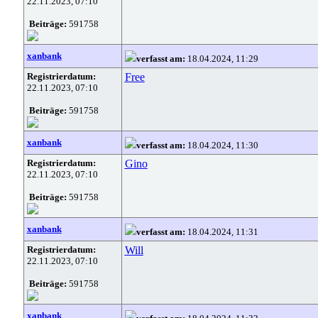
22.11.2023, 07:10
Beiträge:
591758
xanbank
verfasst am:
18.04.2024, 11:29
Registrierdatum:
Free
22.11.2023, 07:10
Beiträge:
591758
xanbank
verfasst am:
18.04.2024, 11:30
Registrierdatum:
Gino
22.11.2023, 07:10
Beiträge:
591758
xanbank
verfasst am:
18.04.2024, 11:31
Registrierdatum:
Will
22.11.2023, 07:10
Beiträge:
591758
xanbank