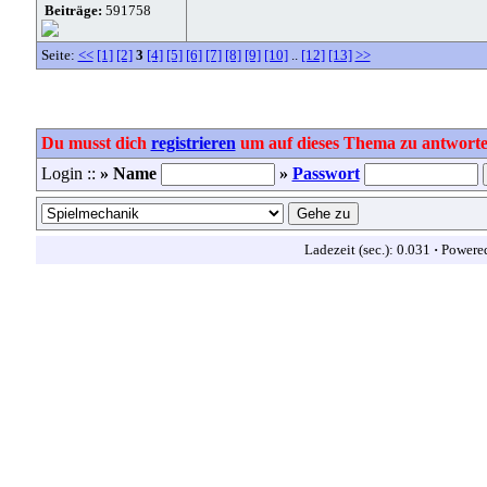
Beiträge:
591758
Seite:
<<
[1]
[2]
3
[4]
[5]
[6]
[7]
[8]
[9]
[10]
..
[12]
[13]
>>
Du musst dich
registrieren
um auf dieses Thema zu antworte
Login ::
» Name
»
Passwort
Ladezeit (sec.): 0.031
·
Powere