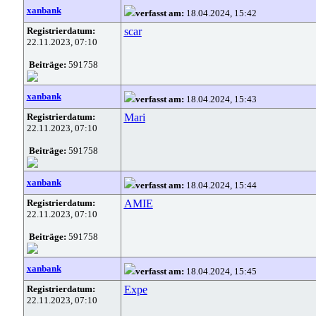
xanbank
verfasst am:
18.04.2024, 15:42
Registrierdatum:
scar
22.11.2023, 07:10
Beiträge:
591758
xanbank
verfasst am:
18.04.2024, 15:43
Registrierdatum:
Mari
22.11.2023, 07:10
Beiträge:
591758
xanbank
verfasst am:
18.04.2024, 15:44
Registrierdatum:
AMIE
22.11.2023, 07:10
Beiträge:
591758
xanbank
verfasst am:
18.04.2024, 15:45
Registrierdatum:
Expe
22.11.2023, 07:10