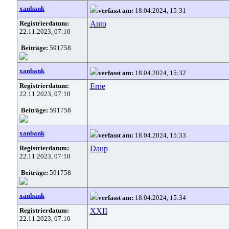
xanbank
verfasst am:
18.04.2024, 15:31
Registrierdatum:
Anto
22.11.2023, 07:10
Beiträge:
591758
xanbank
verfasst am:
18.04.2024, 15:32
Registrierdatum:
Erne
22.11.2023, 07:10
Beiträge:
591758
xanbank
verfasst am:
18.04.2024, 15:33
Registrierdatum:
Daup
22.11.2023, 07:10
Beiträge:
591758
xanbank
verfasst am:
18.04.2024, 15:34
Registrierdatum:
XXII
22.11.2023, 07:10