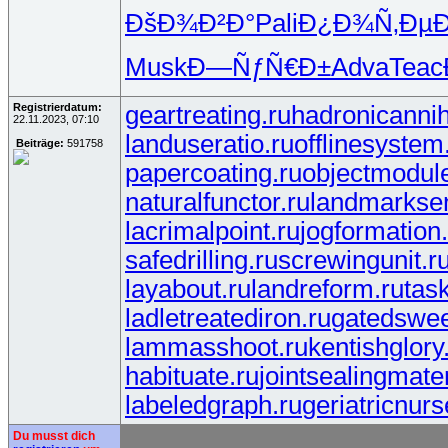
ÐšÐ¾Ð²Ð°
Pali
Ð¿Ð¾Ñ‚Ðµ
Musk
Ð—ÑƒÑ€Ð±
Adva
Teac
Registrierdatum:
geartreating.ru
hadronicannihi
22.11.2023, 07:10
landuseratio.ru
offlinesystem
Beiträge:
591758
papercoating.ru
objectmodule
naturalfunctor.ru
landmarksen
lacrimalpoint.ru
jogformation
safedrilling.ru
screwingunit.r
layabout.ru
landreform.ru
tas
ladletreatediron.ru
gatedswee
lammasshoot.ru
kentishglory
habituate.ru
jointsealingmater
labeledgraph.ru
geriatricnurs
Du musst dich