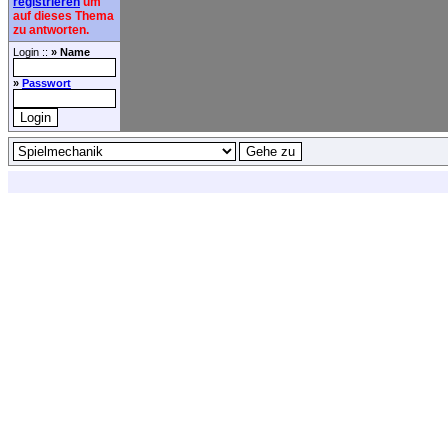
registrieren
um
auf dieses Thema
zu antworten.
Login ::
» Name
»
Passwort