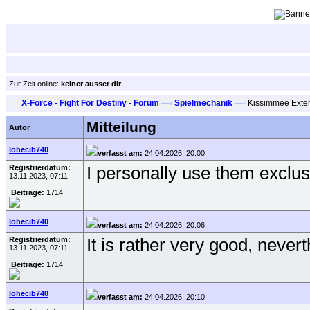
Zur Zeit online:
keiner ausser dir
X-Force - Fight For Destiny - Forum
—›
Spielmechanik
—›
Kissimmee Exter
Mitteilung
Autor
lohecib740
verfasst am:
24.04.2026, 20:00
Registrierdatum:
I personally use them exclusi
13.11.2023, 07:11
Beiträge:
1714
lohecib740
verfasst am:
24.04.2026, 20:06
Registrierdatum:
It is rather very good, never
13.11.2023, 07:11
Beiträge:
1714
lohecib740
verfasst am:
24.04.2026, 20:10