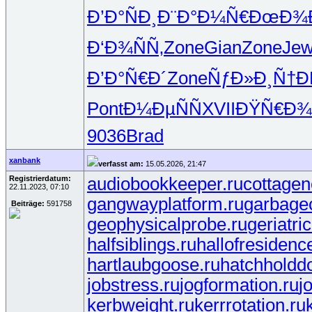
Ð’Ð°ÑÐ¸
Ð¨Ð°Ð¼Ñ€
ÐœÐ¾Ð
Ð‘Ð¾ÑÑ‚
Zone
Gian
Zone
Je
Ð’Ð°Ñ€Ð´
Zone
ÑƒÐ»Ð¸Ñ†
Ð
Pont
Ð¼ÐµÑÑ
XVII
ÐŸÑ€Ð¾
9036
Brad
xanbank
verfasst am:
15.05.2026, 21:47
Registrierdatum:
audiobookkeeper.ru
cottagen
22.11.2023, 07:10
gangwayplatform.ru
garbage
Beiträge:
591758
geophysicalprobe.ru
geriatri
halfsiblings.ru
hallofresidenc
hartlaubgoose.ru
hatchholdd
jobstress.ru
jogformation.ru
j
kerbweight.ru
kerrrotation.ru