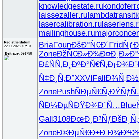
knowledgestate.ru
kondoferr
laissezaller.ru
lambdatransiti
lasercalibration.ru
laserlens.
mailinghouse.ru
majorconcer
Registrierdatum:
Bria
Foun
ÐšÐ°Ñ€Ð´
Frid
ÑƒÐ
22.11.2023, 07:10
Zone
ÐžÑ€Ð»Ð¾
Ð¤Ð¸Ð»Ð°
Beiträge:
591758
Ð£ÑÑ‚Ð¸
ÐºÐ°Ñ€Ñ‚
Ð¡Ð¾Ð´
Ñ‡Ð¸Ñ‚Ð°
XXVI
Fall
Ð¾Ñ‚Ð
Zone
Push
ÑÐµÑ€Ñ‚
ÐŸÑƒ
ÑÐ¼ÐµÑ
ÐŸÐ¾Ð´Ñ…
Blue
Gall
3108
ÐœÐ¸Ð³Ñƒ
ÐšÐ¸Ñ‚
Zone
Ð©ÐµÑ€Ð±
Ð Ð¾Ð³Ð