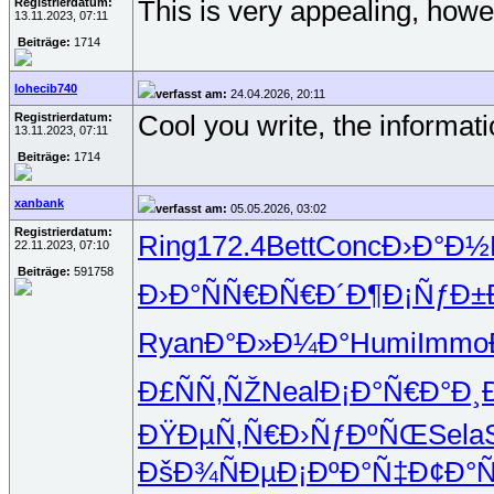
Registrierdatum:
This is very appealing, howev
13.11.2023, 07:11
Beiträge:
1714
lohecib740
verfasst am:
24.04.2026, 20:11
Registrierdatum:
Cool you write, the informatio
13.11.2023, 07:11
Beiträge:
1714
xanbank
verfasst am:
05.05.2026, 03:02
Registrierdatum:
Ring
172.4
Bett
Conc
Ð›Ð°Ð½
22.11.2023, 07:10
Beiträge:
591758
Ð›Ð°ÑÑ€
ÐÑ€Ð´Ð¶
Ð¡ÑƒÐ±
Ryan
Ð°Ð»Ð¼Ð°
Humi
Immo
Ð£ÑÑ‚ÑŽ
Neal
Ð¡Ð°Ñ€Ð°
Ð¸
ÐŸÐµÑ‚Ñ€
Ð›ÑƒÐºÑŒ
Sela
ÐšÐ¾ÑÐµ
Ð¡ÐºÐ°Ñ‡
Ð¢Ð°Ñ