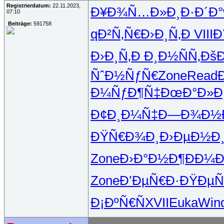
Registrierdatum:
22.11.2023,
Ð¥Ð¾Ñ…Ð»
Ð¸Ð·Ð´Ð°
07:10
Beiträge:
591758
qÐ²Ñ‚Ñ€
Ð›Ð¸Ñ‚Ð
VIII
Ð
Ð›Ð¸Ñ‚Ð
Ð¸Ð½ÑÑ‚
Ðš
ÑˆÐ½ÑƒÑ€
Zone
Read
Ð¼ÑƒÐ¶Ñ‡
ÐœÐ°Ð»Ð
Ð¢Ð¸Ð¼Ñ‡
Ð—Ð¾Ð½
ÐŸÑ€Ð¾Ð¸
Ð›ÐµÐ½Ð
Zone
Ð›Ð°Ð½Ð¶
ÐÐ¼
Zone
Ð’ÐµÑ€Ð·
ÐŸÐµ
Ð¡ÐºÑ€Ñ
XVII
Euka
Win