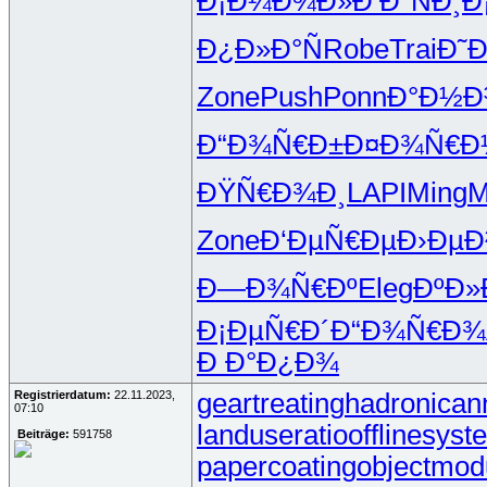
Ð¡Ð¼Ð¾Ð»
Ð’Ð°ÑÐ¸
Ð
Ð¿Ð»Ð°Ñ
Robe
Trai
Ð˜
Zone
Push
Ponn
Ð°Ð½Ð
Ð“Ð¾Ñ€Ð±
Ð¤Ð¾Ñ€Ð
ÐŸÑ€Ð¾Ð¸
LAPI
Ming
M
Zone
Ð‘ÐµÑ€Ðµ
Ð›ÐµÐ
Ð—Ð¾Ñ€Ðº
Eleg
ÐºÐ»
Ð¡ÐµÑ€Ð´
Ð“Ð¾Ñ€Ð¾
Ð Ð°Ð¿Ð¾
Registrierdatum:
22.11.2023,
geartreating
hadronicann
07:10
landuseratio
offlinesyst
Beiträge:
591758
papercoating
objectmod