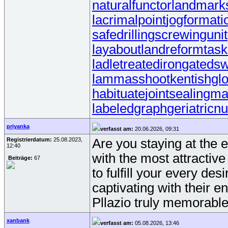
naturalfunctor
landmark
lacrimalpoint
jogformati
safedrilling
screwingunit
layabout
landreform
tas
ladletreatediron
gateds
lammasshoot
kentishgl
habituate
jointsealingma
labeledgraph
geriatricn
priyanka
verfasst am:
20.06.2026, 09:31
Registrierdatum:
25.08.2023,
Are you staying at the 
12:40
with the most attracti
Beiträge:
67
to fulfill your every de
captivating with their e
Pllazio truly memorable
xanbank
verfasst am:
05.08.2026, 13:46