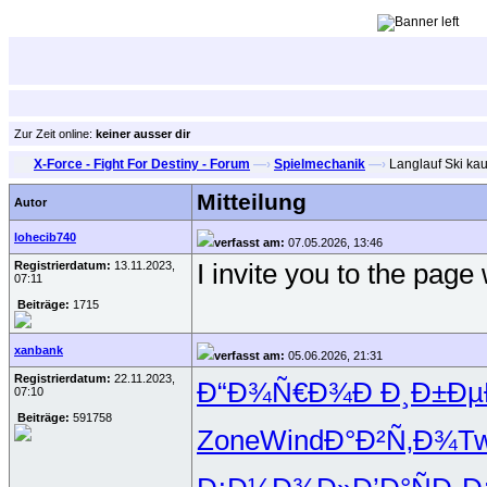
Zur Zeit online:
keiner ausser dir
X-Force - Fight For Destiny - Forum
—›
Spielmechanik
—›
Langlauf Ski ka
Mitteilung
Autor
lohecib740
verfasst am:
07.05.2026, 13:46
Registrierdatum:
13.11.2023,
I invite you to the p
07:11
Beiträge:
1715
xanbank
verfasst am:
05.06.2026, 21:31
Registrierdatum:
22.11.2023,
Ð“Ð¾Ñ€Ð¾
Ð Ð¸Ð±Ðµ
07:10
Beiträge:
591758
Zone
Wind
Ð°Ð²Ñ‚Ð¾
Tw