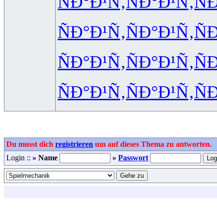
ÑÐ°Ð¹Ñ‚
ÑÐ°Ð¹Ñ‚
Ñ
ÑÐ°Ð¹Ñ‚
ÑÐ°Ð¹Ñ‚
Ñ
ÑÐ°Ð¹Ñ‚
ÑÐ°Ð¹Ñ‚
Ñ
ÑÐ°Ð¹Ñ‚
ÑÐ°Ð¹Ñ‚
Ñ
Du musst dich
registrieren
um auf dieses Thema zu antworten.
Login ::
» Name
»
Passwort