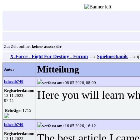
Zur Zeit online:
keiner ausser dir
X-Force - Fight For Destiny - Forum
—›
Spielmechanik
—›
ip
Mitteilung
Autor
lohecib740
verfasst am:
08.05.2026, 08:00
Registrierdatum:
Here you will learn wha
13.11.2023,
07:11
Beiträge:
1715
lohecib740
verfasst am:
16.05.2026, 16:12
Registrierdatum:
The best article I cam
13.11.2023,