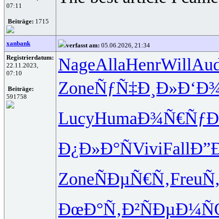
07:11
Beiträge:
1715
xanbank
verfasst am:
05.06.2026, 21:34
Registrierdatum:
Nage
Alla
Henr
Will
Aud
22.11.2023,
07:10
Zone
ÑƒÑ‡Ð¸Ð»
Ð‘Ð
Beiträge:
591758
Lucy
Huma
Ð¾Ñ€ÑƒÐ
Ð¿Ð»Ð°Ñ
Vivi
Fall
Ð”
Zone
ÑÐµÑ€Ñ‚
Freu
Ñ
ÐœÐ°Ñ‚Ð²
ÑÐµÐ¼Ñ