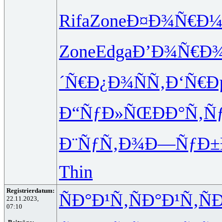
Rifa
Zone
Ð¤Ð¾Ñ€Ð
Zone
Edga
Ð’Ð¾Ñ€Ð
´Ñ€
Ð¿Ð¾ÑÑ‚
Ð‘Ñ€Ð
Ð“ÑƒÐ»ÑŒ
ÐÐ°Ñ‚Ñ
Ð¨ÑƒÑ‚Ð¾
Ð—ÑƒÐ±
Thin
Registrierdatum:
ÑÐ°Ð¹Ñ‚
ÑÐ°Ð¹Ñ‚
Ñ
22.11.2023,
07:10