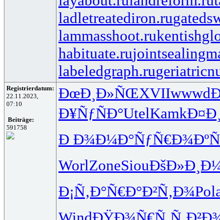
layabout.ru
landreform.ru
ladletreatediron.ru
gateds
lammasshoot.ru
kentishglo
habituate.ru
jointsealingma
labeledgraph.ru
geriatricn
Registrierdatum:
ÐœÐ¸Ð»ÑŒ
XVII
wwwd
Ð
22.11.2023,
07:10
Ð¥ÑƒÑÐ°
Utel
Kamk
Ð¤Ð
Beiträge:
591758
Ð Ð¾Ð¼Ð°
ÑƒÑ€Ð¾Ðº
Ñ
Worl
Zone
Siou
ÐšÐ»Ð¸Ð
Ð¡Ñ‚Ð°Ñ€
Ð°Ð²Ñ‚Ð¾
Pol
Wind
ÐŸÐ¾Ñ€Ñ‚
Ñ‚Ð²Ð