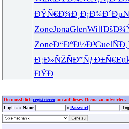
ÐŸÑ€Ð¾Ð¸
Ð¡Ð¾Ð´Ðµ
N
Zone
Jona
Glen
Will
ÐšÐ¾
Zone
Ð“Ð°Ð½Ð³
Guel
ÑÐ¸
Ð¡Ð»ÑŽÑ
Ð”ÑƒÐ±Ñ€
Eu
ÐŸÐ
Du musst dich
registrieren
um auf dieses Thema zu antworten.
Login ::
» Name
»
Passwort