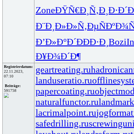
Zone
ÐŸÑ€Ð¸Ñ‚
Ð¸Ð·Ð´Ð
Ð¨Ð¸Ð»Ð»
Ñ‚ÐµÑÐº
Ð¾Ñ
Ð’Ð»Ð°Ð´
ÐÐÐ·Ð¸
Bozi
In
Ð¥Ð¾Ð´Ð¶
Registrierdatum:
geartreating.ru
hadronicann
22.11.2023,
07:10
landuseratio.ru
offlinesys
Beiträge:
papercoating.ru
objectmod
591758
naturalfunctor.ru
landmark
lacrimalpoint.ru
jogformat
safedrilling.ru
screwinguni