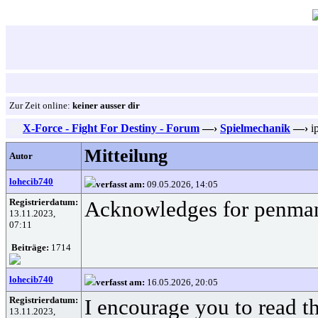
Zur Zeit online:
keiner ausser dir
X-Force - Fight For Destiny - Forum
—›
Spielmechanik
—›
ip
Mitteilung
Autor
lohecib740
verfasst am:
09.05.2026, 14:05
Registrierdatum:
Acknowledges for penmansh
13.11.2023,
07:11
Beiträge:
1714
lohecib740
verfasst am:
16.05.2026, 20:05
Registrierdatum:
I encourage you to read thi
13.11.2023,