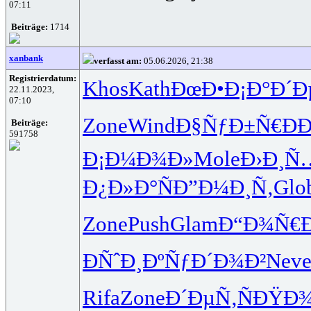
07:11
Beiträge:
1714
xanbank
verfasst am:
05.06.2026, 21:38
Registrierdatum:
Khos
Kath
ÐœÐ•Ð¡Ð°
Ð´Ð
22.11.2023,
07:10
Zone
Wind
Ð§ÑƒÐ±Ñ€
Ð
Beiträge:
591758
Ð¡Ð¼Ð¾Ð»
Mole
Ð›Ð¸Ñ
Ð¿Ð»Ð°Ñ
Ð”Ð¼Ð¸Ñ‚
Glo
Zone
Push
Glam
Ð“Ð¾Ñ€
ÐÑˆÐ¸Ðº
ÑƒÐ´Ð¾Ð²
Nev
Rifa
Zone
Ð´ÐµÑ‚Ñ
ÐŸÐ