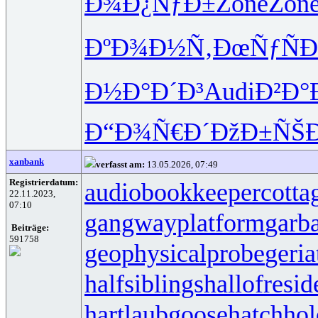
Ð¾Ð¿ÑƒÐ±
Zone
Zon
ÐºÐ¾Ð½Ñ‚
ÐœÑƒÑÐ
Ð½Ð°Ð´Ð³
Audi
Ð²Ð°
Ð“Ð¾Ñ€Ð´
ÐžÐ±ÑŠ
xanbank
verfasst am:
13.05.2026, 07:49
Registrierdatum:
audiobookkeeper
cotta
22.11.2023,
07:10
gangwayplatform
garb
Beiträge:
591758
geophysicalprobe
geria
halfsiblings
hallofresi
hartlaubgoose
hatchho