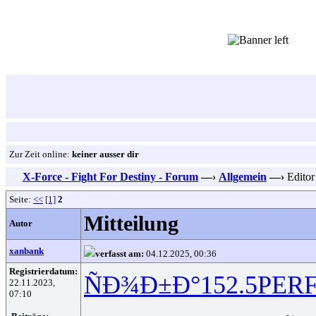
Zur Zeit online:
keiner ausser dir
X-Force - Fight For Destiny - Forum
—›
Allgemein
—›
Editor
Seite:
<<
[1]
2
Mitteilung
Autor
xanbank
verfasst am:
04.12.2025, 00:36
Registrierdatum:
ÑÐ¾Ð±Ð°
152.5
PER
22.11.2023,
07:10