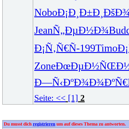
Nobo
Ð¡Ð¸Ð±Ð¸
ÐšÐ¾
Jean
Ñ„ÐµÐ½Ð¾
Bud
Ð¡Ñ‚Ñ€Ñ
-199
Timo
Ð¡
Zone
ÐœÐµÐ½ÑŒ
Ð½
Ð—Ñ‹ÐºÐ¾
Ð¾ÐºÑ€
Seite:
<<
[1]
2
Du musst dich
registrieren
um auf dieses Thema zu antworten.