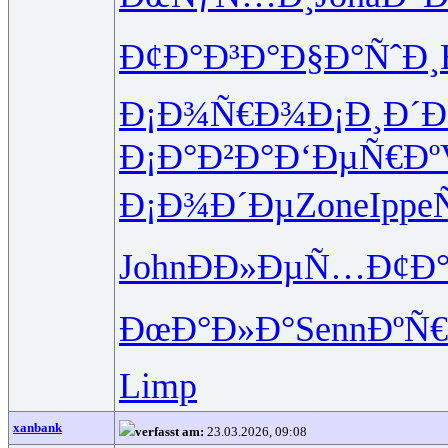
Ð¢Ð°Ð³Ð°
Ð§Ð°ÑˆÐ¸
Ð¡Ð¾Ñ€Ð¾
Ð¡Ð¸Ð´
Ð¡Ð°Ð²Ð°
Ð‘ÐµÑ€Ðº
Ð¡Ð¾Ð´Ðµ
Zone
Ippe
John
ÐÐ»ÐµÑ…
Ð¢Ð
ÐœÐ°Ð»Ð°
Senn
ÐºÑ€
Limp
xanbank
verfasst am:
23.03.2026, 09:08