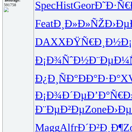
Beiträge:
Spec
Hist
Geor
Ð˜Ð·Ñ€
591758
Feat
Ð¸Ð»Ð»ÑŽ
Ð›Ðµ
DAXX
ÐŸÑ€Ð¸Ð½
Ð
Ð¡Ð¾ÑˆÐ½
Ð¨ÐµÐ¼Ñ
Ð¿Ð¸ÑÐ°
ÐÐ°Ð·Ð°
XV
Ð¡Ð¾Ð´Ðµ
Ð’Ð°Ñ€Ð
Ð¨ÐµÐ²Ðµ
Zone
Ð›Ð
Magg
Alfr
Ð´Ð²Ð¸Ð¶
Z