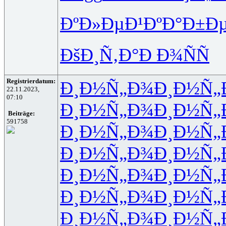
ÐºÐ»ÐµÐ¹
ÐºÐ°Ð±Ð
ÐšÐ¸Ñ‚Ð°
Ð Ð¾ÑÑ
Registrierdatum:
Ð¸Ð½Ñ„Ð¾
Ð¸Ð½Ñ„
22.11.2023,
07:10
Ð¸Ð½Ñ„Ð¾
Ð¸Ð½Ñ„
Beiträge:
591758
Ð¸Ð½Ñ„Ð¾
Ð¸Ð½Ñ„
Ð¸Ð½Ñ„Ð¾
Ð¸Ð½Ñ„
Ð¸Ð½Ñ„Ð¾
Ð¸Ð½Ñ„
Ð¸Ð½Ñ„Ð¾
Ð¸Ð½Ñ„
Ð¸Ð½Ñ„Ð¾
Ð¸Ð½Ñ„