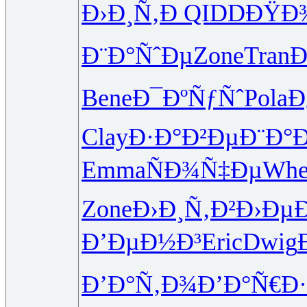
Ð›Ð¸Ñ‚Ð
QIDD
ÐŸÐ¾
Ð¨Ð°ÑˆÐµ
Zone
Tran
Ð
Bene
Ð¯ÐºÑƒÑˆ
Pola
Ð
Clay
Ð·Ð°Ð²Ðµ
Ð¨Ð°
Emma
ÑÐ¾Ñ‡Ðµ
Whe
Zone
Ð›Ð¸Ñ‚Ð²
Ð›ÐµÐ
Ð’ÐµÐ½Ð³
Eric
Dwig
Ð’Ð°Ñ‚Ð¾
Ð’Ð°Ñ€Ð·