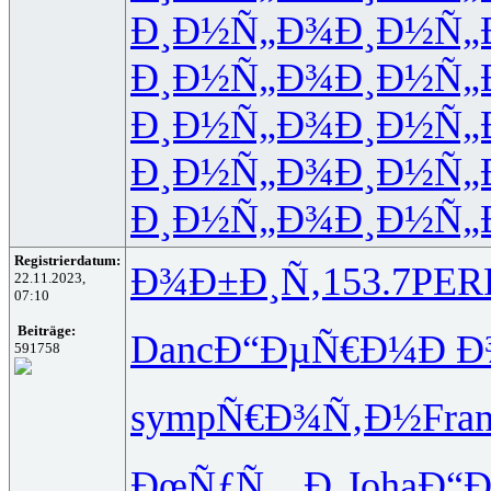
Ð¸Ð½Ñ„Ð¾
Ð¸Ð½Ñ„
Ð¸Ð½Ñ„Ð¾
Ð¸Ð½Ñ„
Ð¸Ð½Ñ„Ð¾
Ð¸Ð½Ñ„
Ð¸Ð½Ñ„Ð¾
Ð¸Ð½Ñ„
Ð¸Ð½Ñ„Ð¾
Ð¸Ð½Ñ„
Registrierdatum:
Ð¾Ð±Ð¸Ñ‚
153.7
PER
22.11.2023,
07:10
Beiträge:
Danc
Ð“ÐµÑ€Ð¼
Ð Ð
591758
symp
Ñ€Ð¾Ñ‚Ð½
Fra
ÐœÑƒÑ…Ð¸
Joha
Ð“Ð