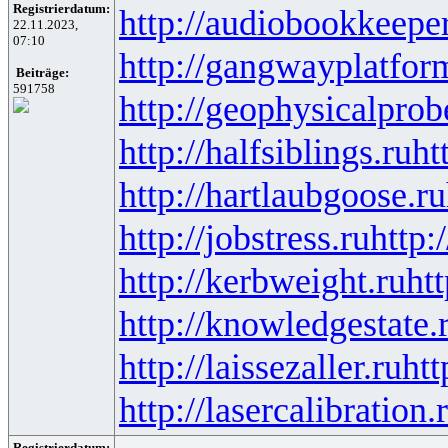
Registrierdatum:
http://audiobookkeeper
22.11.2023,
07:10
http://gangwayplatfor
Beiträge:
591758
http://geophysicalprob
http://halfsiblings.ru
ht
http://hartlaubgoose.ru
http://jobstress.ru
http:
http://kerbweight.ru
htt
http://knowledgestate.
http://laissezaller.ru
htt
http://lasercalibration.
Registrierdatum: