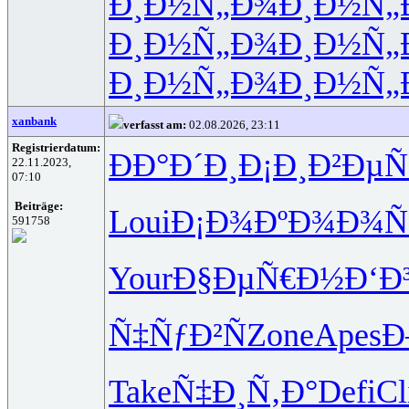
Ð¸Ð½Ñ„Ð¾
Ð¸Ð½Ñ„
Ð¸Ð½Ñ„Ð¾
Ð¸Ð½Ñ„
Ð¸Ð½Ñ„Ð¾
Ð¸Ð½Ñ„
xanbank
verfasst am:
02.08.2026, 23:11
Registrierdatum:
ÐÐ°Ð´Ð¸
Ð¡Ð¸Ð²Ðµ
Ñ
22.11.2023,
07:10
Beiträge:
Loui
Ð¡Ð¾ÐºÐ¾
Ð¾Ñ
591758
Your
Ð§ÐµÑ€Ð½
Ð‘Ð
Ñ‡ÑƒÐ²Ñ
Zone
Apes
Ð
Take
Ñ‡Ð¸Ñ‚Ð°
Defi
Cl