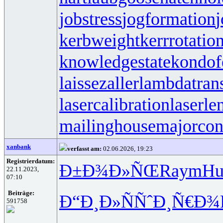
jobstress
jogformation
j
kerbweight
kerrrotatio
knowledgestate
kondof
laissezaller
lambdatrans
lasercalibration
laserle
mailinghouse
majorcon
xanbank
verfasst am:
02.06.2026, 19:23
Registrierdatum:
Ð±Ð¾Ð»ÑŒ
Raym
Hu
22.11.2023,
07:10
Beiträge:
Ð“Ð¸Ð»Ñ
ÑˆÐ¸Ñ€Ð¾
591758