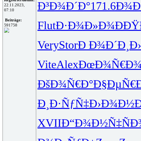
Ð³Ð¾Ð´Ð°
171.6
Ð¾Ð
22.11.2023,
07:10
Beiträge:
Flut
Ð·Ð¾Ð»Ð¾
ÐÐŸ
591758
Very
Stor
Ð Ð¾Ð´Ð¸
Ð
Vite
Alex
ÐœÐ¾Ñ€Ð
ÐšÐ¾Ñ€Ð°
Ð§ÐµÑ€
Ð¸Ð·ÑƒÑ‡
Ð›Ð¾Ð½Ð
XVII
Ð“Ð¾Ð½Ñ‡
Ñ