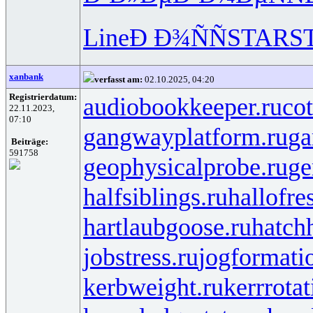
Line
Ð Ð¾ÑÑ
STAR
S
xanbank
verfasst am:
02.10.2025, 04:20
Registrierdatum:
audiobookkeeper.ru
cot
22.11.2023,
07:10
gangwayplatform.ru
ga
Beiträge:
591758
geophysicalprobe.ru
ge
halfsiblings.ru
hallofre
hartlaubgoose.ru
hatch
jobstress.ru
jogformati
kerbweight.ru
kerrrotat