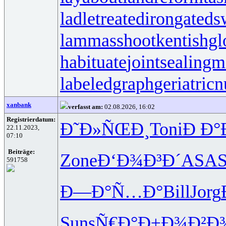
ladletreatediron
gateds
lammasshoot
kentishgl
habituate
jointsealingm
labeledgraph
geriatricn
xanbank
verfasst am:
02.08.2026, 16:02
Registrierdatum:
Ð˜Ð»ÑŒÐ¸
Toni
Ð Ð°
22.11.2023,
07:10
Beiträge:
Zone
Ð‘Ð¾Ð³Ð´
ASA
591758
Ð—Ð°Ñ…Ð°
Bill
Jorg
Suns
Ñ€Ð°Ð±Ð¾
Ð²Ð