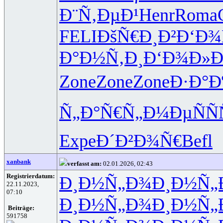
Ð¨Ñ‚ÐµÐ¹
Henr
Roma
FELI
ÐšÑ€Ð¸Ð²
Ð‘Ð¾
Ð°Ð½Ñ‚Ð¸
Ð‘Ð¾Ð»
Zone
Zone
Zone
Ð·Ð°Ð
Ñ„Ð°Ñ€Ñ„
Ð¼ÐµÑÑ
Expe
Ð´Ð²Ð¾Ñ€
Befl
xanbank
verfasst am:
02.01.2026, 02:43
Registrierdatum:
Ð¸Ð½Ñ„Ð¾
Ð¸Ð½Ñ„
22.11.2023,
07:10
Ð¸Ð½Ñ„Ð¾
Ð¸Ð½Ñ„
Beiträge:
591758