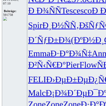
07:10
Ð Ð¾ÑÑ
Tesc
esco
Ð Ð
Beiträge:
591758
Spir
Ð¸Ð½ÑÑ‚
ÐšÑƒÑ
Ð´ÑƒÐ±Ð¾
(ÐºÐ½Ð¸
Emma
Ð·Ð°Ð¾Ñ‡
Ann
Ð²Ñ‹Ñ€Ð°
Pier
Flow
Ñ
FELI
Ð›ÐµÐ±Ðµ
Ð¿Ñ
Malc
Ð¡Ð¾Ð´Ðµ
Ð¯Ð
Zone
Zone
Zone
Ð·Ð°Ð