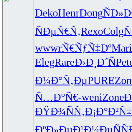
Deko
Henr
Doug
ÑÐ»
ÑÐµÑ€Ñ‚
Rexo
Colg
Ñ
wwwr
Ñ€ÑƒÑ‡Ðº
Mari
Eleg
Rare
Ð›Ð¸Ð´Ñ
Pet
Ð¼Ð°Ñ‚Ðµ
PURE
Zon
Ñ…Ð°Ñ€-
weni
Zone
Ð
ÐŸÐ¾ÑÑ‚
Ð¡Ð°Ð²Ñ‡
ÐºÐ»ÐµÐ¹
Ð¼ÐµÑÑ