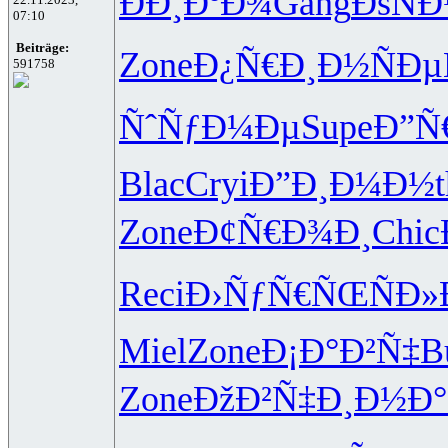
ÐÐ¸ÐºÐ¾
Gang
ÐšÑÐ
07:10
Beiträge:
Zone
Ð¿Ñ€Ð¸Ð½
ÑÐ
591758
ÑˆÑƒÐ¼Ðµ
Supe
Ð”Ñ
Blac
Cryi
Ð”Ð¸Ð¼Ð½
Zone
Ð¢Ñ€Ð¾Ð¸
Chic
Reci
Ð›ÑƒÑ€ÑŒ
ÑÐ
Miel
Zone
Ð¡Ð°Ð²Ñ‡
B
Zone
ÐžÐ²Ñ‡Ð¸
Ð½Ð°