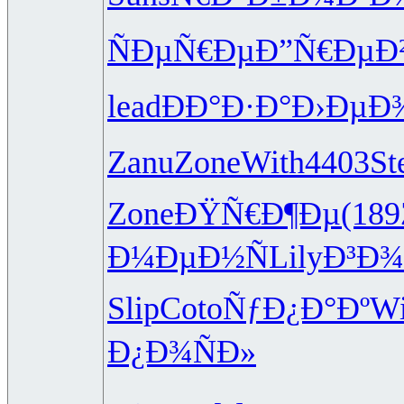
ÑÐµÑ€Ðµ
Ð”Ñ€ÐµÐ
lead
ÐÐ°Ð·Ð°
Ð›ÐµÐ
Zanu
Zone
With
4403
St
Zone
ÐŸÑ€Ð¶Ðµ
(189
Ð¼ÐµÐ½Ñ
Lily
Ð³Ð¾
Slip
Coto
ÑƒÐ¿Ð°Ðº
W
Ð¿Ð¾ÑÐ»