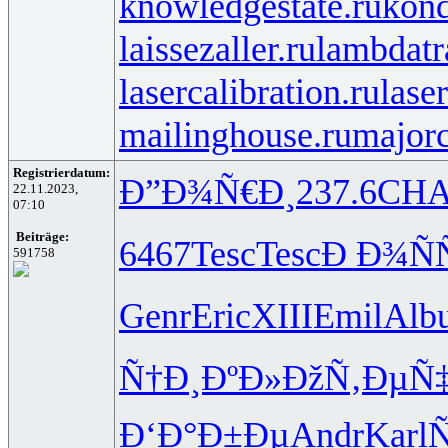
knowledgestate.ru
kond
laissezaller.ru
lambdatr
lasercalibration.ru
lase
mailinghouse.ru
majorc
Registrierdatum:
Ð”Ð¾Ñ€Ð¸
237.6
CH
22.11.2023,
07:10
Beiträge:
6467
Tesc
Tesc
Ð Ð¾ÑÑ
591758
Genr
Eric
XIII
Emil
Alb
Ñ†Ð¸ÐºÐ»
ÐžÑ‚ÐµÑ
Ð‘Ð°Ð±Ðµ
Andr
Karl