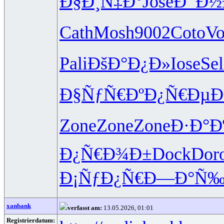
Ð§Ð¸Ñ‡Ð°
Jose
Ð¯Ð½
Cath
Mosh
9002
Coto
V
Pali
ÐšÐ°Ð¿Ð»
Iose
Sel
Ð§ÑƒÑ€Ðº
Ð¿Ñ€ÐµÐ
Zone
Zone
Zone
Ð·Ð°Ð
Ð¿Ñ€Ð¾Ð±
Dock
Dor
Ð¡ÑƒÐ¿Ñ€
Ð—Ð°Ñ‰
xanbank
verfasst am:
13.05.2026, 01:01
Registrierdatum: