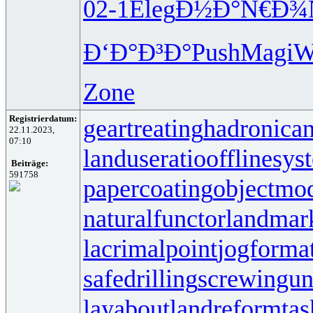
02-1
Eleg
Ð½Ð°Ñ€Ð¾
Ð‘Ð°Ð³Ð°
Push
Magi
W
Zone
Registrierdatum:
geartreating
hadronican
22.11.2023,
07:10
landuseratio
offlinesys
Beiträge:
591758
papercoating
objectmo
naturalfunctor
landmar
lacrimalpoint
jogforma
safedrilling
screwingun
layabout
landreform
ta