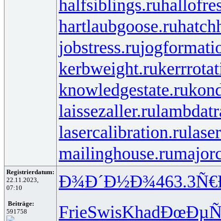
halfsiblings.ru
hallofre
hartlaubgoose.ru
hatch
jobstress.ru
jogformati
kerbweight.ru
kerrrotat
knowledgestate.ru
kond
laissezaller.ru
lambdatr
lasercalibration.ru
lase
mailinghouse.ru
majorc
Registrierdatum:
Ð¾Ð´Ð½Ð¾
463.3
Ñ€Ð
22.11.2023,
07:10
Beiträge:
Frie
Swis
Khad
ÐœÐµÑ
591758