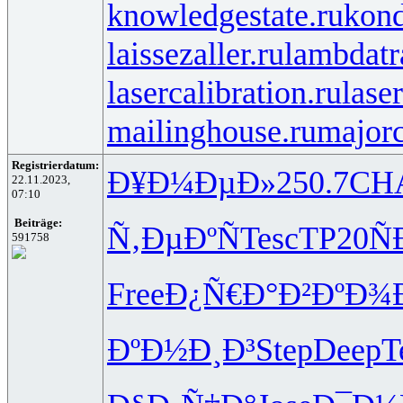
knowledgestate.ru
kond
laissezaller.ru
lambdatr
lasercalibration.ru
lase
mailinghouse.ru
majorc
Registrierdatum:
Ð¥Ð¼ÐµÐ»
250.7
CH
22.11.2023,
07:10
Beiträge:
Ñ‚ÐµÐºÑ
Tesc
TP20
Ñ
591758
Free
Ð¿Ñ€Ð°Ð²
ÐºÐ¾
ÐºÐ½Ð¸Ð³
Step
Deep
T