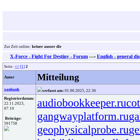
Zur Zeit online:
keiner ausser dir
X-Force - Fight For Destiny - Forum
—›
English - general di
Seite:
<<
[1]
2
Mitteilung
Autor
xanbank
verfasst am:
01.06.2025, 22:36
Registrierdatum:
audiobookkeeper.ru
cot
22.11.2023,
07:10
gangwayplatform.ru
ga
Beiträge:
591758
geophysicalprobe.ru
ge