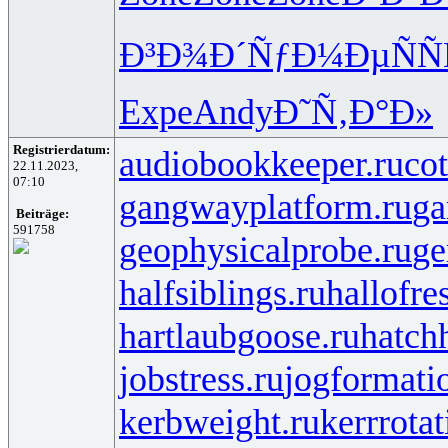
Ð³Ð¾Ð´Ñƒ
Ð¼ÐµÑÑ
Expe
Andy
Ð˜Ñ‚Ð°Ð»
Registrierdatum:
audiobookkeeper.ru
cot
22.11.2023,
07:10
gangwayplatform.ru
ga
Beiträge:
591758
geophysicalprobe.ru
ge
halfsiblings.ru
hallofre
hartlaubgoose.ru
hatch
jobstress.ru
jogformati
kerbweight.ru
kerrrotat