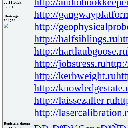
http://audiobookkeeper
22.11.2023,
07:10
http://gangwayplatfor
Beiträge:
591758
http://geophysicalprob
http://halfsiblings.ru
ht
http://hartlaubgoose.ru
http://jobstress.ru
http:
http://kerbweight.ru
htt
http://knowledgestate.
http://laissezaller.ru
htt
http://lasercalibration.
Registrierdatum:
22.11.2023,