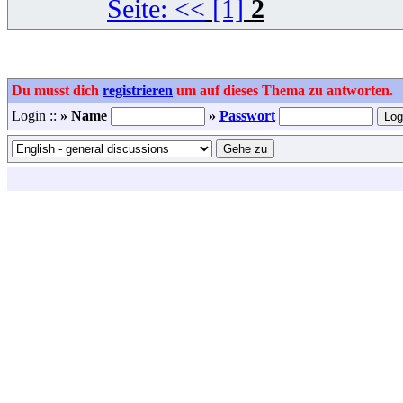
Seite:
<<
[1]
2
Du musst dich
registrieren
um auf dieses Thema zu antworten.
Login ::
» Name
»
Passwort