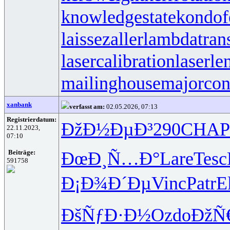
knowledgestate
kondof
laissezaller
lambdatrans
lasercalibration
laserle
mailinghouse
majorcon
xanbank
verfasst am:
02.05.2026, 07:13
Registrierdatum:
ÐžÐ½ÐµÐ³
290
CHAP
22.11.2023,
07:10
ÐœÐ¸Ñ…Ð°
Lare
Tesc
Beiträge:
591758
Ð¡Ð¾Ð´Ðµ
Vinc
Patr
E
ÐšÑƒÐ·Ð½
Ozdo
ÐžÑ