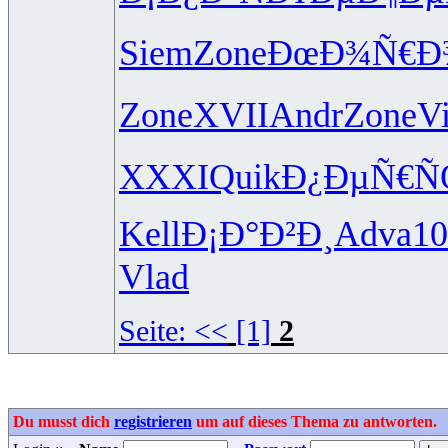
Siem
Zone
ÐœÐ¾Ñ€Ð
Zone
XVII
Andr
Zone
Vi
XXXI
Quik
Ð¿ÐµÑ€
Kell
Ð¡Ð°Ð²Ð¸
Adva
10
Vlad
Seite:
<<
[1]
2
Du musst dich
registrieren
um auf dieses Thema zu antworten.