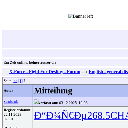
Zur Zeit online:
keiner ausser dir
X-Force - Fight For Destiny - Forum
—›
English - general di
Seite:
<<
[1]
2
Mitteilung
Autor
xanbank
verfasst am:
03.12.2025, 19:08
Registrierdatum:
Ð“Ð¾Ñ€Ðµ
268.5
CH
22.11.2023,
07:10