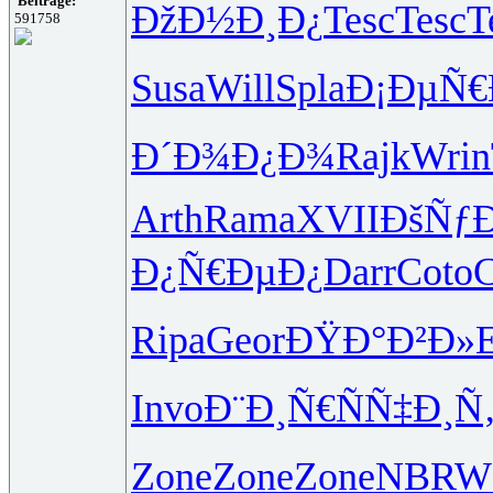
Beiträge:
ÐžÐ½Ð¸Ð¿
Tesc
Tesc
T
591758
Susa
Will
Spla
Ð¡ÐµÑ€
Ð´Ð¾Ð¿Ð¾
Rajk
Wrin
Arth
Rama
XVII
ÐšÑƒ
Ð¿Ñ€ÐµÐ¿
Darr
Coto
C
Ripa
Geor
ÐŸÐ°Ð²Ð»
Invo
Ð¨Ð¸Ñ€Ñ
Ñ‡Ð¸Ñ
Zone
Zone
Zone
NBRW