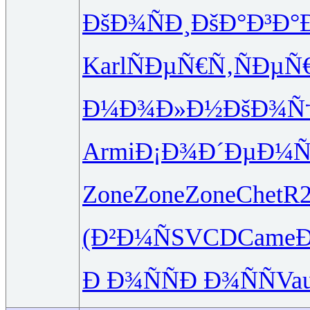
ÐšÐ¾ÑÐ¸
ÐšÐ°Ð³Ð°
Karl
ÑÐµÑ€Ñ‚
ÑÐµÑ
Ð¼Ð¾Ð»Ð½
ÐšÐ¾Ñ
Armi
Ð¡Ð¾Ð´Ðµ
Ð¼Ñ
Zone
Zone
Zone
Chet
R2
(Ð²Ð¼Ñ
SVCD
Came
Ð Ð¾ÑÑ
Ð Ð¾ÑÑ
Va