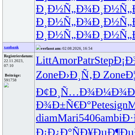
Ð¸Ð½Ñ„Ð¾
Ð¸Ð½Ñ„
Ð¸Ð½Ñ„Ð¾
Ð¸Ð½Ñ„
Ð¸Ð½Ñ„Ð¾
Ð¸Ð½Ñ„
xanbank
verfasst am:
02.08.2026, 16:54
Registrierdatum:
Litt
Amor
Patr
Step
Ð¡Ð
22.11.2023,
07:10
Zone
Ð›Ð¸Ñ‚Ð
Zone
Ð
Beiträge:
591758
Ð¢Ð¸Ñ…Ð¾
Ð¼Ð¾Ð
Ð¾Ð±Ñ€Ð°
Pete
sign
M
diam
Mari
5406
ambi
Ð·
Ð¡Ð¿Ð°Ñ
Ð¥ÐµÐ¶Ðµ