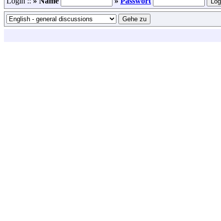
Login ::
» Name
»
Passwort