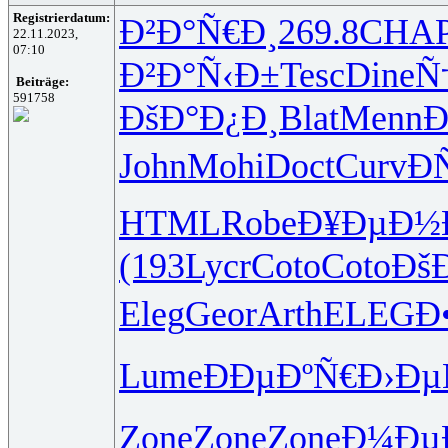
Registrierdatum:
Ð²Ð°Ñ€Ð¸
269.8
CHA
22.11.2023,
07:10
Ð²Ð°Ñ‹Ð±
Tesc
Dine
Ñ
Beiträge:
591758
ÐšÐ°Ð¿Ð¸
Blat
Menn
Ð
John
Mohi
Doct
Curv
Ð
HTML
Robe
Ð¥ÐµÐ½
(193
Lycr
Coto
Coto
Ðš
Eleg
Geor
Arth
ELEG
Ð
Lume
ÐÐµÐºÑ€
Ð›Ð
Zone
Zone
Zone
Ð¼Ðµ