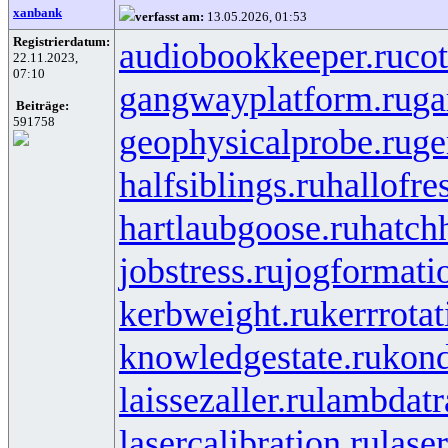
xanbank
verfasst am:
13.05.2026, 01:53
Registrierdatum:
audiobookkeeper.ru
cot
22.11.2023,
07:10
gangwayplatform.ru
ga
Beiträge:
591758
geophysicalprobe.ru
ge
halfsiblings.ru
hallofre
hartlaubgoose.ru
hatch
jobstress.ru
jogformati
kerbweight.ru
kerrrotat
knowledgestate.ru
kond
laissezaller.ru
lambdatr
lasercalibration.ru
lase