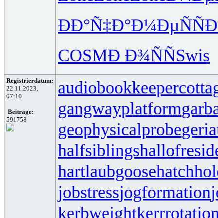
ÐÐ°Ñ‡Ð°
Ð¼ÐµÑÑ
Ð
COSM
Ð Ð¾ÑÑ
Swis
Registrierdatum:
audiobookkeeper
cotta
22.11.2023,
07:10
gangwayplatform
garb
Beiträge:
591758
geophysicalprobe
geria
halfsiblings
hallofresi
hartlaubgoose
hatchho
jobstress
jogformation
j
kerbweight
kerrrotatio