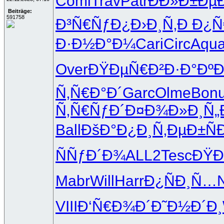
Comi
Trav
Patr
ÐÐ»Ð±Ðµ
Beiträge:
591758
Ð³Ñ€ÑƒÐ¿
Ð›Ð¸Ñ‚Ð
Ð¿Ñ
Ð·Ð½Ð°Ð¼
Cari
Circ
Aqu
Over
ÐŸÐµÑ€Ð²
Ð·Ð°ÐºÐ
Ñ‚Ñ€Ð°Ð´
Garc
Olme
Bon
Ñ‚Ñ€ÑƒÐ´
Ð¤Ð¾Ð»Ð¸
Ñ„
Ball
ÐšÐ°Ð¿Ð¸
Ñ‚ÐµÐ±Ñ
ÑÑƒÐ´Ð¾
ALL2
Tesc
ÐŸÐ
Mabr
Will
Harr
Ð¿ÑÐ¸Ñ…
VIII
Ð‘Ñ€Ð¾Ð´
Ð˜Ð½Ð´Ð¸