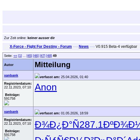
Zur Zeit online:
keiner ausser dir
X-Force - Fight For Destiny - Forum
—›
News
—›
V0.915 Beta-4 verfügbar
Seite:
<<
[1]
...
[45]
[46]
[47]
[48]
49
Mitteilung
Autor
xanbank
verfasst am:
25.04.2026, 01:40
Registrierdatum:
Anon
22.11.2023, 07:10
Beiträge:
591758
xanbank
verfasst am:
01.05.2026, 18:59
Registrierdatum:
Ð¾Ð¿Ð°Ñ
287.1
ÐºÐ¾Ð
22.11.2023, 07:10
Beiträge:
591758