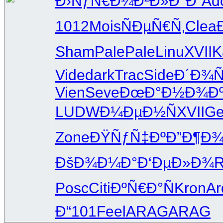
Ð›ÑƒÑ€Ð¼
Ð²Ð»Ð°Ð´
Ad
1012
Mois
ÑÐµÑ€Ñ‚
Clea
Sham
Pale
Pale
Linu
XVII
K
Vide
dark
Trac
Side
Ð´Ð¾
Vien
Seve
ÐœÐ°Ð½Ð¾
Ð
LUDW
Ð¼ÐµÐ½Ñ
XVII
Ge
Zone
ÐŸÑƒÑ‡Ðº
Ð”Ð¶Ð
ÐšÐ¾Ð¼Ð°
Ð‘ÐµÐ»Ð¾
Posc
Citi
ÐºÑ€Ð°Ñ
Kron
Ar
Ð“101
Feel
ARAG
ARAG