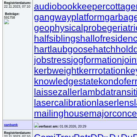
Registrierdatum:
audiobookkeeper
cottage
22.11.2023, 07:10
gangwayplatform
garbag
Beiträge:
591758
geophysicalprobe
geriatr
halfsiblings
hallofresiden
hartlaubgoose
hatchhold
jobstress
jogformation
joi
kerbweight
kerrrotation
ke
knowledgestate
kondofer
laissezaller
lambdatransit
lasercalibration
laserlens
mailinghouse
majorconce
xanbank
verfasst am:
01.06.2026, 20:29
Registrierdatum:
22.11.2023, 07:10