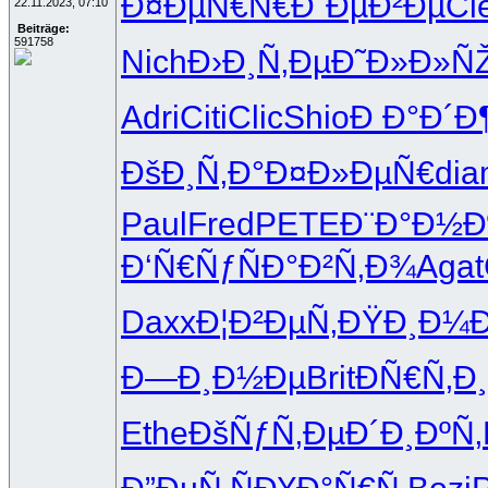
Ð¤ÐµÑ€Ñ€
Ð¨ÐµÐ²Ðµ
Cl
22.11.2023, 07:10
Beiträge:
591758
Nich
Ð›Ð¸Ñ‚Ðµ
Ð˜Ð»Ð»Ñ
Adri
Citi
Clic
Shio
Ð Ð°Ð´Ð
ÐšÐ¸Ñ‚Ð°
Ð¤Ð»ÐµÑ€
di
Paul
Fred
PETE
Ð¨Ð°Ð½Ð
Ð‘Ñ€ÑƒÑ
Ð°Ð²Ñ‚Ð¾
Agat
Daxx
Ð¦Ð²ÐµÑ‚
ÐŸÐ¸Ð¼
Ð—Ð¸Ð½Ðµ
Brit
ÐÑ€Ñ‚Ð¸
Ethe
ÐšÑƒÑ‚Ðµ
Ð´Ð¸ÐºÑ‚