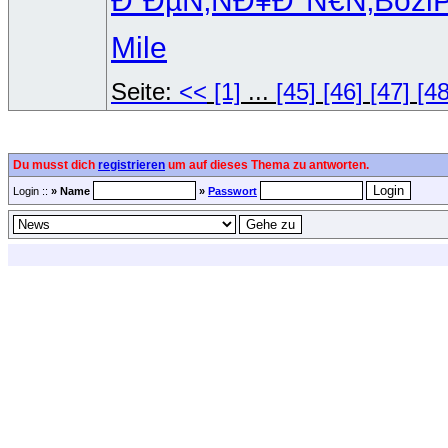
Ð”ÐµÑ‚Ñ
Ð¥Ð°Ñ€Ñ‚
Bozi
Mile
Seite:
<<
[1]
...
[45]
[46]
[47]
[48
Du musst dich
registrieren
um auf dieses Thema zu antworten.
Login ::
» Name
»
Passwort