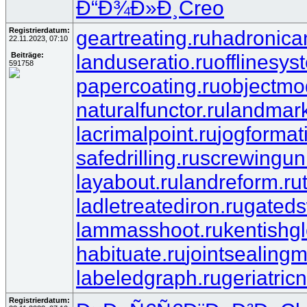
Ð“Ð¾Ð»Ð¸
Creo
Registrierdatum:
geartreating.ru
hadronican
22.11.2023, 07:10
landuseratio.ru
offlinesys
Beiträge:
591758
papercoating.ru
objectmo
naturalfunctor.ru
landmark
lacrimalpoint.ru
jogformat
safedrilling.ru
screwinguni
layabout.ru
landreform.ru
ladletreatediron.ru
gateds
lammasshoot.ru
kentishgl
habituate.ru
jointsealingm
labeledgraph.ru
geriatric
Registrierdatum: