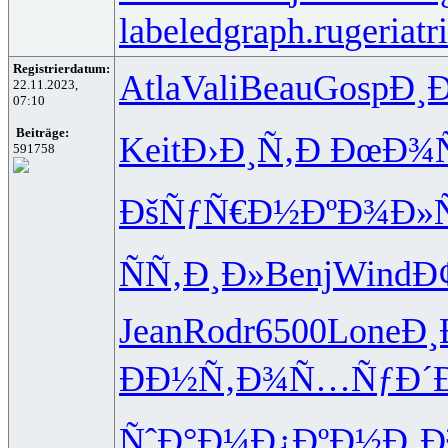
labeledgraph.ru
geriatr
Registrierdatum:
Atla
Vali
Beau
Gosp
Ð¸
22.11.2023,
07:10
Beiträge:
Keit
Ð›Ð¸Ñ‚Ð
ÐœÐ¾Ñ
591758
ÐšÑƒÑ€Ð½
ÐºÐ¾Ð»
ÑÑ‚Ð¸Ð»
Benj
Wind
Ð
Jean
Rodr
6500
Lone
Ð¸
ÐÐ½Ñ‚Ð¾
Ñ…ÑƒÐ´
ÑˆÐ°Ð¼Ð¿
ÐºÐ½Ð¸Ð