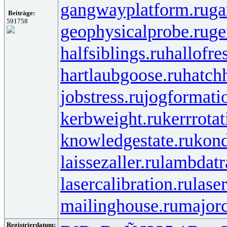
gangwayplatform.ru
ga
Beiträge:
591758
geophysicalprobe.ru
ge
halfsiblings.ru
hallofre
hartlaubgoose.ru
hatch
jobstress.ru
jogformati
kerbweight.ru
kerrrotat
knowledgestate.ru
kond
laissezaller.ru
lambdatr
lasercalibration.ru
lase
mailinghouse.ru
majorc
Registrierdatum: