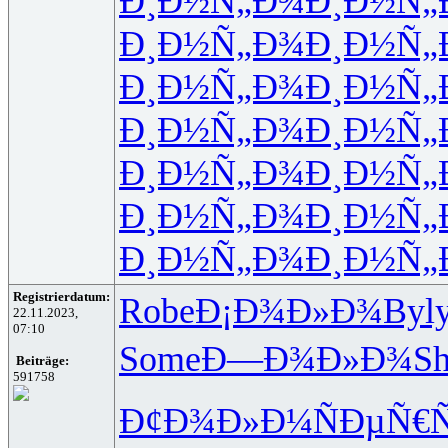
Ð¸Ð½Ñ„Ð¾
Ð¸Ð½Ñ„
Ð¸Ð½Ñ„Ð¾
Ð¸Ð½Ñ„
Ð¸Ð½Ñ„Ð¾
Ð¸Ð½Ñ„
Ð¸Ð½Ñ„Ð¾
Ð¸Ð½Ñ„
Ð¸Ð½Ñ„Ð¾
Ð¸Ð½Ñ„
Ð¸Ð½Ñ„Ð¾
Ð¸Ð½Ñ„
Ð¸Ð½Ñ„Ð¾
Ð¸Ð½Ñ„
Registrierdatum:
Robe
Ð¡Ð¾Ð»Ð¾
Byl
22.11.2023,
07:10
Some
Ð—Ð¾Ð»Ð¾
S
Beiträge:
591758
Ð¢Ð¾Ð»Ð¼
ÑÐµÑ€