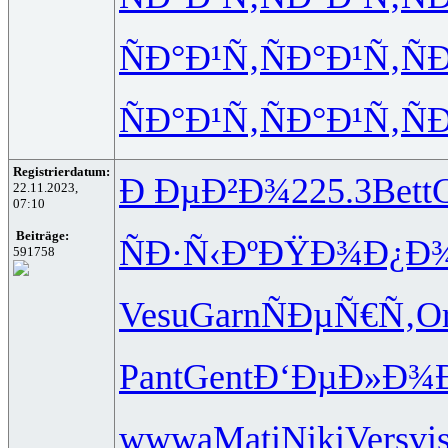
ÑÐ°Ð¹Ñ‚
ÑÐ°Ð¹Ñ‚
Ñ
ÑÐ°Ð¹Ñ‚
ÑÐ°Ð¹Ñ‚
Ñ
Registrierdatum:
Ð ÐµÐ²Ð¾
225.3
Bett
22.11.2023,
07:10
Beiträge:
ÑÐ·Ñ‹Ðº
ÐŸÐ¾Ð¿Ð
591758
Vesu
Garn
ÑÐµÑ€Ñ‚
O
Pant
Gent
Ð‘ÐµÐ»Ð¾
wwwa
Mati
Niki
Vers
vi