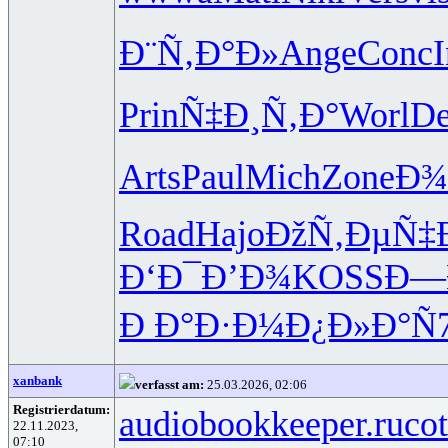
Ð¨Ñ‚Ð°Ð»
Ange
Conc
I
Prin
Ñ‡Ð¸Ñ‚Ð°
Worl
D
Arts
Paul
Mich
Zone
Ð¾
Road
Hajo
ÐžÑ‚ÐµÑ‡
Ð‘Ð¯Ð’Ð¾
KOSS
Ð—
Ð Ð°Ð·Ð¼
Ð¿Ð»Ð°Ñ
xanbank
verfasst am:
25.03.2026, 02:06
Registrierdatum:
audiobookkeeper.ru
cot
22.11.2023,
07:10