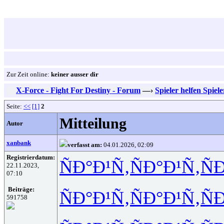
Zur Zeit online:
keiner ausser dir
X-Force - Fight For Destiny - Forum
—›
Spieler helfen Spiel
Seite:
<<
[1]
2
Mitteilung
Autor
xanbank
verfasst am:
04.01.2026, 02:09
Registrierdatum:
ÑÐ°Ð¹Ñ‚
ÑÐ°Ð¹Ñ‚
Ñ
22.11.2023,
07:10
Beiträge:
ÑÐ°Ð¹Ñ‚
ÑÐ°Ð¹Ñ‚
Ñ
591758