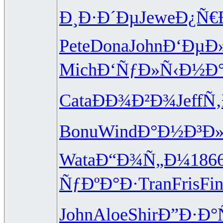
Ð¸Ð·Ð´Ðµ
Jewe
Ð¿Ñ€
Pete
Dona
John
Ð‘ÐµÐ
Mich
Ð‘ÑƒÐ»Ñ‹
Ð½Ð
Cata
ÐÐ¾Ð²Ð¾
Jeff
Ñ‚
Bonu
Wind
Ð°Ð½Ð³Ð
Wata
Ð“Ð¾Ñ„Ð¼
186
ÑƒÐºÐ°Ð·
Tran
Fris
Fi
John
Aloe
Shir
Ð”Ð·Ð°Ñ