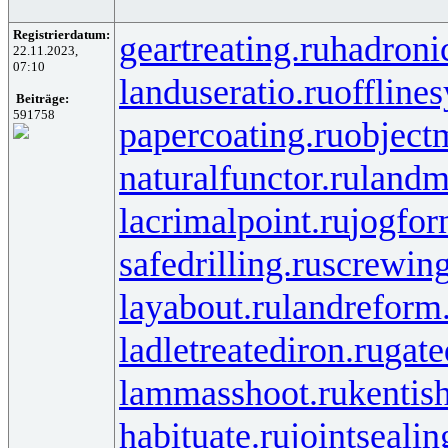
Registrierdatum:
geartreating.ru
hadronic
22.11.2023,
07:10
landuseratio.ru
offline
Beiträge:
591758
papercoating.ru
object
naturalfunctor.ru
landm
lacrimalpoint.ru
jogfor
safedrilling.ru
screwing
layabout.ru
landreform
ladletreatediron.ru
gate
lammasshoot.ru
kentis
habituate.ru
jointsealin