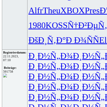
Alfr
Theu
XBOX
Pres
Ð
1980
KOSS
Ñ†Ð²ÐµÑ
ÐšÐ¸Ñ‚Ð°
Ð Ð¾ÑÑ
El
Registrierdatum:
Ð¸Ð½Ñ„Ð¾
Ð¸Ð½Ñ„
22.11.2023,
07:10
Ð¸Ð½Ñ„Ð¾
Ð¸Ð½Ñ„
Beiträge:
591758
Ð¸Ð½Ñ„Ð¾
Ð¸Ð½Ñ„
Ð¸Ð½Ñ„Ð¾
Ð¸Ð½Ñ„
Ð¸Ð½Ñ„Ð¾
Ð¸Ð½Ñ„