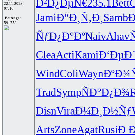
Ð²Ð¿ÐµÑ€
235.1
Bett
22.11.2023,
07:10
Jami
Ð“Ð¸Ñ‚Ð¸
Samb
Beiträge:
591758
ÑƒÐ¿Ð°Ðº
Naiv
Ahav
Clea
Acti
Kami
Ð‘ÐµÐ
Wind
Coli
Wayn
ÐºÐ¾
Trad
Symp
ÑÐ°Ð¿Ð¾
R
Disn
Vira
Ð¼Ð¸Ð½Ñƒ
Arts
Zone
Agat
Rusi
Ð Ð