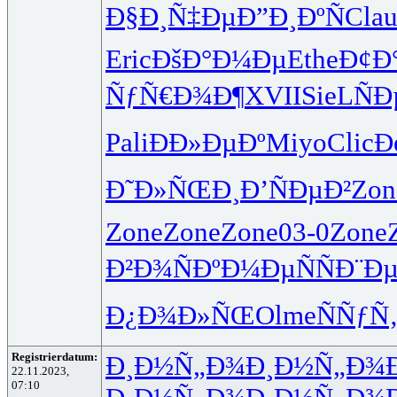
Ð§Ð¸Ñ‡Ðµ
Ð”Ð¸ÐºÑ
Cla
Eric
ÐšÐ°Ð¼Ðµ
Ethe
Ð¢Ð
ÑƒÑ€Ð¾Ð¶
XVII
SieL
Ñ
Pali
ÐÐ»ÐµÐº
Miyo
Clic
Ð
Ð˜Ð»ÑŒÐ¸
Ð’ÑÐµÐ²
Zon
Zone
Zone
Zone
03-0
Zone
Ð²Ð¾ÑÐº
Ð¼ÐµÑÑ
Ð¨Ð
Ð¿Ð¾Ð»ÑŒ
Olme
ÑÑƒÑ
Registrierdatum:
Ð¸Ð½Ñ„Ð¾
Ð¸Ð½Ñ„Ð¾
22.11.2023,
07:10