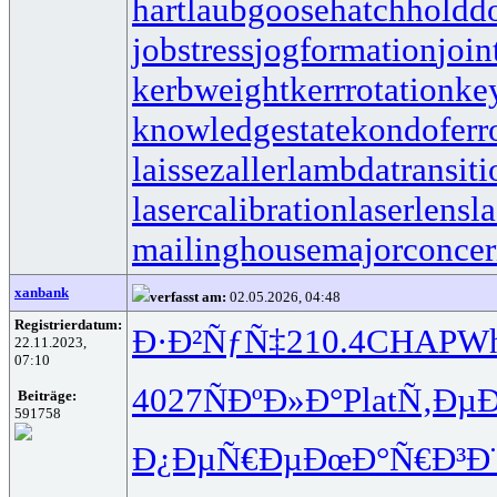
hartlaubgoose
hatchholdd
jobstress
jogformation
join
kerbweight
kerrrotation
ke
knowledgestate
kondoferr
laissezaller
lambdatransiti
lasercalibration
laserlens
l
mailinghouse
majorconce
xanbank
verfasst am:
02.05.2026, 04:48
Registrierdatum:
Ð·Ð²ÑƒÑ‡
210.4
CHAP
W
22.11.2023,
07:10
4027
ÑÐºÐ»Ð°
Plat
Ñ‚ÐµÐ
Beiträge:
591758
Ð¿ÐµÑ€Ðµ
ÐœÐ°Ñ€Ð³
Ð