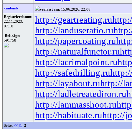
xanbank
verfasst am:
15.06.2026, 22:08
Registrierdatum:
http://geartreating.ru
http:
22.11.2023,
07:10
http://landuseratio.ru
http:
Beiträge:
http://papercoating.ru
http
591758
http://naturalfunctor.ru
htt
http://lacrimalpoint.ru
htt
http://safedrilling.ru
http:
http://layabout.ru
http://l
http://ladletreatediron.ru
h
http://lammasshoot.ru
http
http://habituate.ru
http://j
Seite:
<<
[1]
2