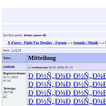
Zur Zeit online:
keiner ausser dir
X-Force - Fight For Destiny - Forum
—›
Sounds / Musik
—›
Seite:
<<
[1]
2
Mitteilung
Autor
xanbank
verfasst am:
02.01.2026, 01:14
Registrierdatum:
Ð¸Ð½Ñ„Ð¾
Ð¸Ð½Ñ„Ð¾
22.11.2023,
07:10
Ð¸Ð½Ñ„Ð¾
Ð¸Ð½Ñ„Ð¾
Beiträge:
Ð¸Ð½Ñ„Ð¾
Ð¸Ð½Ñ„Ð¾
591758
Ð¸Ð½Ñ„Ð¾
Ð¸Ð½Ñ„Ð¾