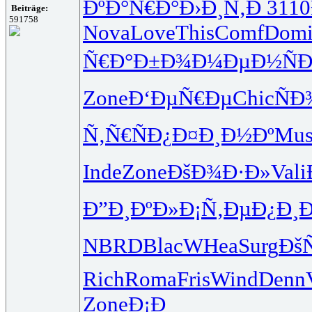
ÐºÐ°Ñ€Ð°
Ð›Ð¸Ñ‚Ð
3110
Beiträge:
591758
Nova
Love
This
Comf
Dom
Ñ€Ð°Ð±Ð¾
Ð¼ÐµÐ½Ñ
Ð
Zone
Ð‘ÐµÑ€Ðµ
Chic
ÑÐ
Ñ‚Ñ€ÑÐ¿
Ð¤Ð¸Ð½Ðº
Mus
Inde
Zone
ÐšÐ¾Ð·Ð»
Vali
Ð”Ð¸ÐºÐ»
Ð¡Ñ‚ÐµÐ¿
Ð¸Ð
NBRD
Blac
WHea
Surg
Ðš
Rich
Roma
Fris
Wind
Denn
Zone
Ð¡Ð