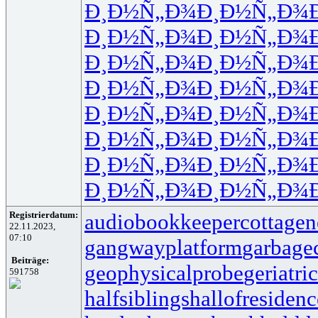
Ð¸Ð½Ñ„Ð¾
Ð¸Ð½Ñ„Ð¾
Ð¸Ð½Ñ„Ð¾
Ð¸Ð½Ñ„Ð¾
Ð¸Ð½Ñ„Ð¾
Ð¸Ð½Ñ„Ð¾
Ð¸Ð½Ñ„Ð¾
Ð¸Ð½Ñ„Ð¾
Ð¸Ð½Ñ„Ð¾
Ð¸Ð½Ñ„Ð¾
Ð¸Ð½Ñ„Ð¾
Ð¸Ð½Ñ„Ð¾
Ð¸Ð½Ñ„Ð¾
Ð¸Ð½Ñ„Ð¾
Ð¸Ð½Ñ„Ð¾
Ð¸Ð½Ñ„Ð¾
Registrierdatum:
audiobookkeeper
cottagen
22.11.2023,
07:10
gangwayplatform
garbage
Beiträge:
geophysicalprobe
geriatri
591758
halfsiblings
hallofresidenc