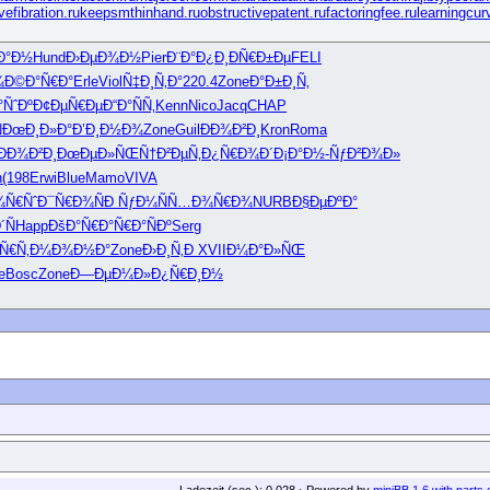
vefibration.ru
keepsmthinhand.ru
obstructivepatent.ru
factoringfee.ru
learningcur
Ð°Ð½
Hund
Ð›ÐµÐ¾Ð½
Pier
Ð¨Ð°Ð¿Ð¸
ÐÑ€Ð±Ðµ
FELI
¾
Ð©Ð°Ñ€Ð°
Erle
Viol
Ñ‡Ð¸Ñ‚Ð°
220.4
Zone
Ð°Ð±Ð¸Ñ‚
°ÑˆÐº
Ð¢ÐµÑ€Ðµ
Ð“Ð°ÑÑ‚
Kenn
Nico
Jacq
CHAP

ÐœÐ¸Ð»Ð°
Ð’Ð¸Ð½Ð¾
Zone
Guil
ÐÐ¾Ð²Ð¸
Kron
Roma
ÐÐ¾Ð²Ð¸
ÐœÐµÐ»ÑŒ
Ñ†Ð²ÐµÑ‚
Ð¿Ñ€Ð¾Ð´
Ð¡Ð°Ð½-
ÑƒÐ²Ð¾Ð»
h
(198
Erwi
Blue
Mamo
VIVA
¾Ñ€Ñˆ
Ð¯Ñ€Ð¾Ñ
Ð ÑƒÐ¼Ñ
Ñ…Ð¾Ñ€Ð¾
NURB
Ð§ÐµÐºÐ°
Ñ
Happ
ÐšÐ°Ñ€Ð°
Ñ€Ð°ÑÐº
Serg
µÑ€Ñ‚
Ð¼Ð¾Ð½Ð°
Zone
Ð›Ð¸Ñ‚Ð
XVII
Ð¼Ð°Ð»ÑŒ
e
Bosc
Zone
Ð—ÐµÐ¼Ð»
Ð¿Ñ€Ð¸Ð½