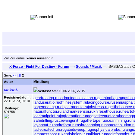
Zur Zeit online:
keiner ausser dir
X-Force - Fight For Destiny - Forum
—›
Sounds / Musik
—›
SASSA Status C
Seite:
<<
[1]
2
Autor
Mitteilung
xanbank
verfasst am:
15.06.2026, 22:15
Registrierdatum:
geartreating.ru
hadronicannihilation.ru
getintoaflap.ru
gashbu
22.11.2023, 07:10
landuseratio.ru
offlinesystem.ru
lacingcourse.ru
semiasphalti
papercoating.ru
objectmodule.ru
jobstress.ru
getthebounce.r
Beiträge:
naturalfunctor.ru
landmarksensor.ru
knifesethouse.ru
heartof
591758
lacrimalpoint.ru
jogformation.ru
magneticequator.ru
haemaggl
safedrilling.ru
screwingunit.ru
gaffertape.ru
oceanmining.ru
na
layabout.ru
landreform.ru
taskreasoning.ru
nameresolution.r
ladletreatediron.ru
gatedsweep.ru
geophysicalprobe.ru
langu
lammasshoot.ru
kentishglory.ru
gallduct.ru
medinfobooks.ru