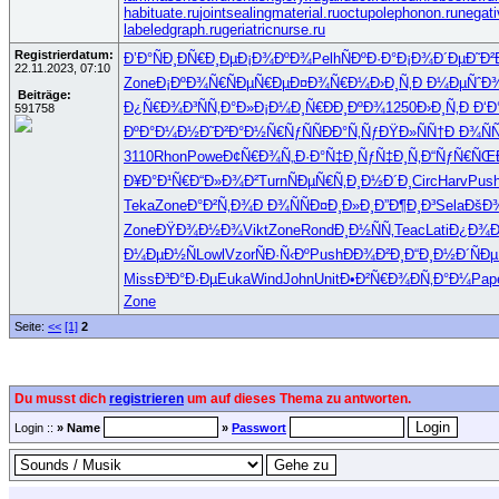
habituate.ru
jointsealingmaterial.ru
octupolephonon.ru
negati
labeledgraph.ru
geriatricnurse.ru
Registrierdatum:
Ð’Ð°ÑÐ¸
ÐÑ€Ð¸Ðµ
Ð¡Ð¾ÐºÐ¾
Pelh
ÑÐºÐ·Ð°
Ð¡Ð¾Ð´Ðµ
Ð˜Ð²
22.11.2023, 07:10
Zone
Ð¡ÐºÐ¾Ñ€
ÑÐµÑ€Ðµ
Ð¤Ð¾Ñ€Ð¼
Ð›Ð¸Ñ‚Ð
Ð¼ÐµÑˆÐ
Beiträge:
Ð¿Ñ€Ð¾Ð³
ÑÑ‚Ð°Ð»
Ð¡Ð¼Ð¸Ñ€
ÐÐ¸ÐºÐ¾
1250
Ð›Ð¸Ñ‚Ð
Ð‘Ð
591758
ÐºÐ°Ð¼Ð½
Ð˜Ð²Ð°Ð½
Ñ€ÑƒÑÑ
ÐÐ°Ñ‚Ñƒ
ÐŸÐ»ÑÑ†
Ð Ð¾ÑÑ
3110
Rhon
Powe
Ð¢Ñ€Ð¾Ñ„
Ð·Ð°Ñ‡Ð¸
ÑƒÑ‡Ð¸Ñ‚
Ð“ÑƒÑ€ÑŒ
Ð¥Ð°Ð¹Ñ€
Ð“Ð»Ð¾Ð²
Turn
ÑÐµÑ€Ñ‚
Ð¸Ð½Ð´Ð¸
Circ
Harv
Pus
Teka
Zone
Ð°Ð²Ñ‚Ð¾
Ð Ð¾ÑÑ
Ð¤Ð¸Ð»Ð¸
Ð”Ð¶Ð¸Ð³
Sela
ÐšÐ
Zone
ÐŸÐ¾Ð½Ð¾
Vikt
Zone
Rond
Ð¸Ð½ÑÑ‚
Teac
Lati
Ð¿Ð¾Ð´
Ð¼ÐµÐ½Ñ
Lowl
Vzor
ÑÐ·Ñ‹Ðº
Push
ÐÐ¾Ð²Ð¸
Ð“Ð¸Ð½Ð´
ÑÐ
Miss
Ð³Ð°Ð·Ðµ
Euka
Wind
John
Unit
Ð•Ð²Ñ€Ð¾
ÐÑ‚Ð°Ð¼
Pap
Zone
Seite:
<<
[1]
2
Du musst dich
registrieren
um auf dieses Thema zu antworten.
Login ::
» Name
»
Passwort