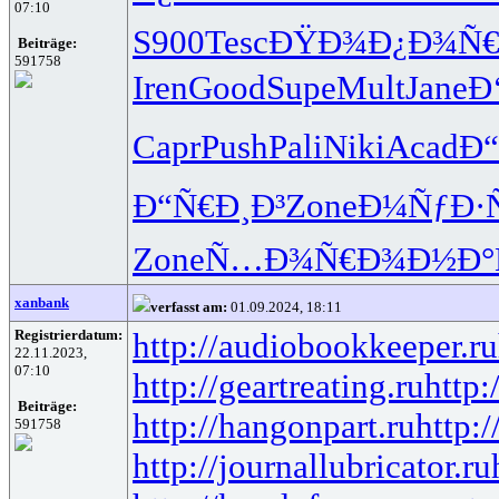
07:10
S900
Tesc
ÐŸÐ¾Ð¿Ð¾
Ñ€
Beiträge:
591758
Iren
Good
Supe
Mult
Jane
Ð
Capr
Push
Pali
Niki
Acad
Ð
Ð“Ñ€Ð¸Ð³
Zone
Ð¼ÑƒÐ·
Zone
Ñ…Ð¾Ñ€Ð¾
Ð½Ð°
xanbank
verfasst am:
01.09.2024, 18:11
Registrierdatum:
http://audiobookkeeper.ru
22.11.2023,
07:10
http://geartreating.ru
http:
Beiträge:
http://hangonpart.ru
http:
591758
http://journallubricator.ru