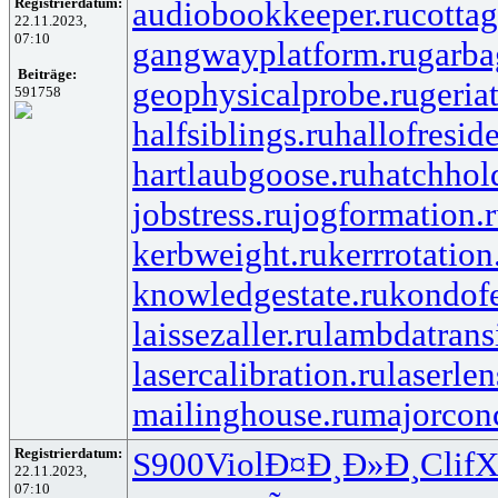
Registrierdatum:
audiobookkeeper.ru
cottag
22.11.2023,
07:10
gangwayplatform.ru
garba
Beiträge:
geophysicalprobe.ru
geria
591758
halfsiblings.ru
hallofresid
hartlaubgoose.ru
hatchhol
jobstress.ru
jogformation.
kerbweight.ru
kerrrotation
knowledgestate.ru
kondof
laissezaller.ru
lambdatransi
lasercalibration.ru
laserlen
mailinghouse.ru
majorcon
Registrierdatum:
S900
Viol
Ð¤Ð¸Ð»Ð¸
Clif
X
22.11.2023,
07:10