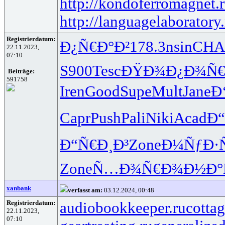
http://kondoferromagnet.
http://languagelaboratory.
Registrierdatum:
Ð¿Ñ€Ð°Ð²
178.3
nsin
CHA
22.11.2023,
07:10
S900
Tesc
ÐŸÐ¾Ð¿Ð¾
Ñ€
Beiträge:
591758
Iren
Good
Supe
Mult
Jane
Ð
Capr
Push
Pali
Niki
Acad
Ð
Ð“Ñ€Ð¸Ð³
Zone
Ð¼ÑƒÐ·
Zone
Ñ…Ð¾Ñ€Ð¾
Ð½Ð°
xanbank
verfasst am:
03.12.2024, 00:48
Registrierdatum:
audiobookkeeper.ru
cottag
22.11.2023,
07:10