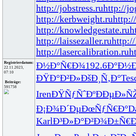
http://jobstress.ru
http://j
http://kerbweight.ru
http:/
http://knowledgestate.ru
h
http://laissezaller.ru
http:/
http://lasercalibration.ru
h
Registrierdatum:
Ð½Ð°Ñ€Ð¾
192.6
Ð°Ð½Ð
22.11.2023,
07:10
ÐŸÐ°Ð²Ð»
ÐšÐ¸Ñ‚Ð°
Tes
Beiträge:
591758
Iren
ÐŸÑƒÑˆÐº
ÐÐµÐ»Ñ
Ð¡Ð¾Ð´Ðµ
ÐœÑƒÑ€Ð°
D
Karl
Ð³Ð»Ð°Ð²
Ð¾Ð±Ñ€Ð