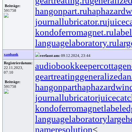
geartreating.ru
generalized
Beiträge:
hangonpart.ru
haphazardw
591758
journallubricator.ru
juicec
kondoferromagnet.ru
labe
languagelaboratory.ru
larg
xanbank
verfasst am:
09.12.2024, 23:44
Registrierdatum:
audiobookkeeper
cottagen
22.11.2023,
07:10
geartreating
generalizedan
Beiträge:
hangonpart
haphazardwin
591758
journallubricator
juicecatc
kondoferromagnet
labeled
languagelaboratory
largeh
nameresolution
<