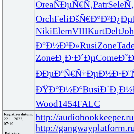
Orea
ÑÐµÑ€Ñ‚
Patr
Sele
Ñ
Orch
Feli
ÐšÑ€Ð°Ð²
Ð¿Ðµ
Niki
Elem
VIII
Kurt
Delt
Jo
Ð°Ð½Ð³Ð»
Rusi
Zone
Tad
Zone
Ð¸Ð·Ð´Ðµ
Come
Ð˜
ÐÐµÐºÑ€
Ñ†ÐµÐ½Ð·
Ð¨
ÐŸÐ°Ð½Ð°
Busi
Ð´Ð¸Ð½
Wood
1454
FALC
Registrierdatum:
http://audiobookkeeper.ru
22.11.2023,
07:10
http://gangwayplatform.r
Beiträge: