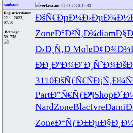
xanbank
verfasst am:
02.08.2026, 14:43
Registrierdatum:
ÐšÑ€ÐµÐ¼
Ð›ÐµÐ¾Ð½
22.11.2023,
07:10
Zone
Ð°Ð²Ñ‚Ð¾
diam
Ð§Ð
Beiträge:
591758
Ð›Ð¸Ñ‚Ð
Mole
Ð¢Ð¾Ð¼
ÐÐ¸ÐºÐ¾
Ð¨Ð¸ÑˆÐ¾
ÐšÐ
3110
ÐšÑƒÑ€Ñ
Ð¡Ñ‚Ð¾Ñ
Part
Ð”Ñ€ÑƒÐ¶
Shop
Ð´Ð
Nard
Zone
Blac
Ivre
Dami
Ð
Zone
Ð“ÑƒÐ±Ðµ
Ð§Ð¸Ð½