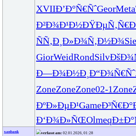
XVII
Ð’Ð°Ñ€Ñˆ
Geor
Meta
Ð²Ð¾Ð¹Ð½
ÐŸÐµÑ‚Ñ€
Ð
ÑÑ‚Ð¸Ð»
Ð¾Ñ‚Ð½Ð¾
Si
Gior
Weid
Rond
Silv
ÐšÐ¾
Ð—Ð¾Ð½Ð¸
Ð“Ð¾Ñ€Ñˆ
Zone
Zone
Zone
02-1
Zone
ÐºÐ»ÐµÐ¹
Game
Ð³Ñ€Ð°
Ð‘Ð¾Ð»ÑŒ
Olme
qÐ±Ð°
xanbank
verfasst am:
02.01.2026, 01:28