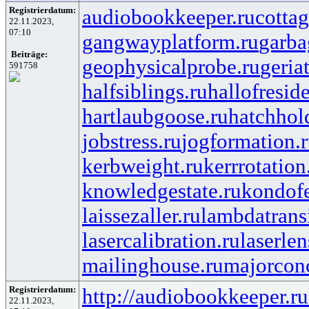
Registrierdatum:
audiobookkeeper.ru
cottag
22.11.2023,
07:10
gangwayplatform.ru
garba
Beiträge:
geophysicalprobe.ru
geria
591758
halfsiblings.ru
hallofresid
hartlaubgoose.ru
hatchhol
jobstress.ru
jogformation.
kerbweight.ru
kerrrotation
knowledgestate.ru
kondof
laissezaller.ru
lambdatransi
lasercalibration.ru
laserlen
mailinghouse.ru
majorcon
Registrierdatum:
http://audiobookkeeper.ru
22.11.2023,