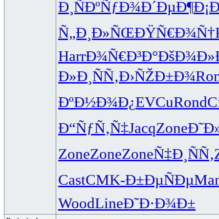
Ð¸ÑÐºÑƒ
Ð¾Ð´ÐµÐ¶
Ð¡
Ñ„Ð¸Ð»ÑŒ
ÐŸÑ€Ð¾Ñ†
Harr
Ð¾Ñ€Ð³Ð°
ÐšÐ¾Ð»
Ð»Ð¸ÑÑ‚
Ð›ÑŽÐ±Ð¾
Ro
ÐºÐ½Ð¾Ð¿
EVCu
Rond
C
Ð“ÑƒÑ‚Ñ‡
Jacq
Zone
Ð˜Ð
Zone
Zone
Zone
Ñ‡Ð¸ÑÑ‚
Cast
CMK-
Ð±ÐµÑÐµ
Man
Wood
Line
Ð˜Ð·Ð¾Ð±