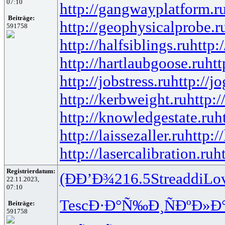
07:10
http://gangwayplatform.r
Beiträge:
http://geophysicalprobe.r
591758
http://halfsiblings.ru
http:
http://hartlaubgoose.ru
ht
http://jobstress.ru
http://j
http://kerbweight.ru
http:/
http://knowledgestate.ru
h
http://laissezaller.ru
http:/
http://lasercalibration.ru
h
Registrierdatum:
(ÐÐ’Ð¾
216.5
Stre
addi
Lo
22.11.2023,
07:10
Tesc
Ð·Ð°Ñ‰Ð¸
ÑÐºÐ»Ð
Beiträge:
591758