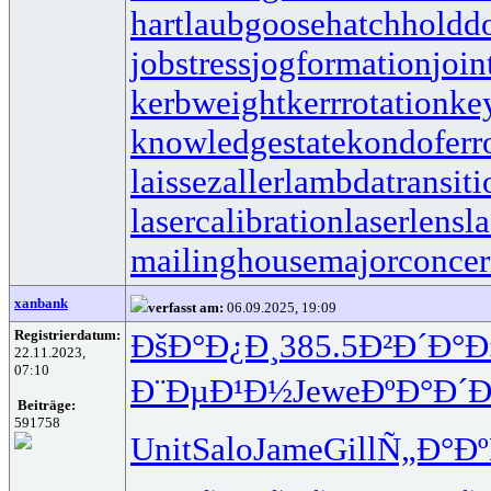
hartlaubgoose
hatchholdd
jobstress
jogformation
join
kerbweight
kerrrotation
ke
knowledgestate
kondoferr
laissezaller
lambdatransiti
lasercalibration
laserlens
l
mailinghouse
majorconce
xanbank
verfasst am:
06.09.2025, 19:09
Registrierdatum:
ÐšÐ°Ð¿Ð¸
385.5
Ð²Ð´Ð°Ð
22.11.2023,
07:10
Ð¨ÐµÐ¹Ð½
Jewe
ÐºÐ°Ð´
Beiträge:
591758
Unit
Salo
Jame
Gill
Ñ„Ð°Ð