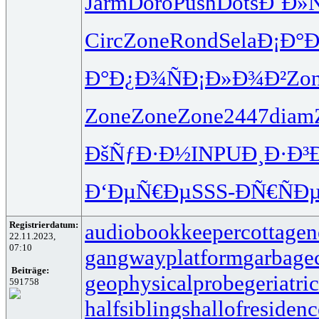
Jarm
Doro
Push
Dots
Ð˜Ð»
Circ
Zone
Rond
Sela
Ð¡Ð°
Ð°Ð¿Ð¾Ñ
Ð¡Ð»Ð¾Ð²
Zo
Zone
Zone
Zone
2447
diam
ÐšÑƒÐ·Ð½
INPU
Ð¸Ð·Ð³
Ð‘ÐµÑ€Ðµ
SSS-
ÐÑ€ÑÐ
Registrierdatum:
audiobookkeeper
cottagen
22.11.2023,
07:10
gangwayplatform
garbage
Beiträge:
geophysicalprobe
geriatri
591758
halfsiblings
hallofresidenc