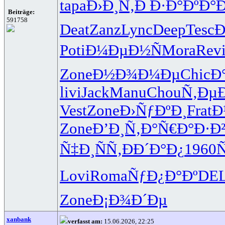
tapa
Ð›Ð¸Ñ‚Ð
Ð·Ð°ÐºÐ°
Ð
Beiträge:
591758
Deat
Zanz
Lync
Deep
Tesc
Ð
Poti
Ð¼ÐµÐ½Ñ
Mora
Rev
Zone
Ð½Ð¾Ð¼Ðµ
Chic
Ð
livi
Jack
Manu
Chou
Ñ‚Ðµ
Vest
Zone
Ð›ÑƒÐºÐ¸
Frat
Ð
Zone
Ð’Ð¸Ñ‚Ð°
Ñ€Ð°Ð·Ð
Ñ‡Ð¸ÑÑ‚
ÐÐ´Ð°Ð¿
1960
Lovi
Roma
ÑƒÐ¿Ð°Ðº
DE
Zone
Ð¡Ð¾Ð´Ðµ
xanbank
verfasst am:
15.06.2026, 22:25