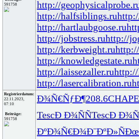
http://geophysicalprobe.r
591758
http://halfsiblings.ru
http:
http://hartlaubgoose.ru
ht
http://jobstress.ru
http://j
http://kerbweight.ru
http:/
http://knowledgestate.ru
h
http://laissezaller.ru
http:/
http://lasercalibration.ru
h
Registrierdatum:
Ð¾Ñ€ÑƒÐ¶
208.6
CHAP
22.11.2023,
07:10
Tesc
Ð Ð¾ÑÑ
Tesc
Ð Ð¾Ñ
Beiträge:
591758
ÐºÐ¾Ñ€Ð¾
Ð¨ÐºÐ»Ñ
Ðœ