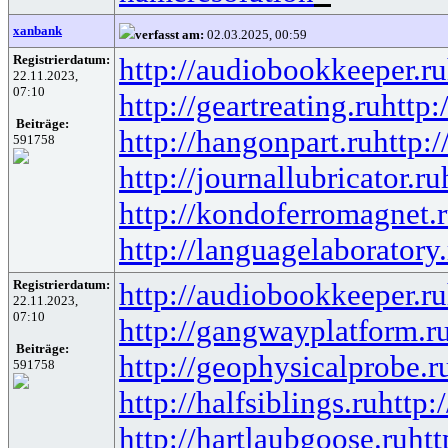
xanbank
verfasst am:
02.03.2025, 00:59
Registrierdatum:
http://audiobookkeeper.ru
22.11.2023,
07:10
http://geartreating.ru
http:
Beiträge:
http://hangonpart.ru
http:
591758
http://journallubricator.ru
http://kondoferromagnet.
http://languagelaboratory.
Registrierdatum:
http://audiobookkeeper.ru
22.11.2023,
07:10
http://gangwayplatform.r
Beiträge:
http://geophysicalprobe.r
591758
http://halfsiblings.ru
http:
http://hartlaubgoose.ru
ht