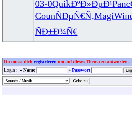
03-0
Quik
ÐºÐ»ÐµÐ¹
Panc
Coun
ÑÐµÑ€Ñ‚
Magi
Win
ÑÐ±Ð¾Ñ€
Du musst dich
registrieren
um auf dieses Thema zu antworten.
Login ::
» Name
»
Passwort