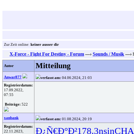
Zur Zeit online:
keiner ausser dir
X-Force - Fight For Destiny - Forum
—›
Sounds / Musik
—›
h
Mitteilung
Autor
Anwar877
verfasst am:
04.06.2024, 21:03
Registrierdatum:
17.09.2022,
07:55
Beiträge:
522
xanbank
verfasst am:
01.08.2024, 20:19
Registrierdatum:
Ð¿Ñ€Ð°Ð²
178.3
nsin
CHA
22.11.2023,