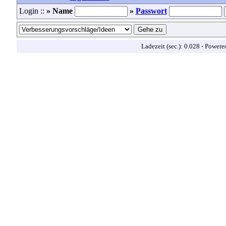
Login ::
» Name
»
Passwort
Ladezeit (sec.): 0.028
·
Powere