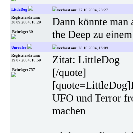
LittleDog
verfasst am:
27.10.2004, 23:27
Registrierdatum:
Dann könnte man a
30.09.2004, 18:29
the Deep zu eine
Beiträge:
30
Unrealer
verfasst am:
28.10.2004, 16:09
Registrierdatum:
Zitat: LittleDog
19.07.2004, 10:59
[/quote]
Beiträge:
757
[quote=LittleDog]
UFO und Terror f
machen