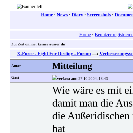
Home
·
News
·
Diary
·
Screenshots
·
Document
Home
·
Benutzer registriere
Zur Zeit online:
keiner ausser dir
X-Force - Fight For Destiny - Forum
—›
Verbesserungsvo
Mitteilung
Autor
Gast
verfasst am:
27.10.2004, 13:43
Wie wäre es mit e
damit man die Aus
die Außeridischen
hat