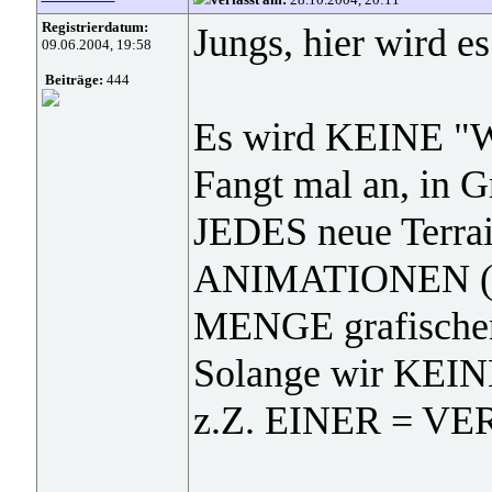
Registrierdatum:
Jungs, hier wird es
09.06.2004, 19:58
Beiträge:
444
Es wird KEINE "W
Fangt mal an, in 
JEDES neue Terrai
ANIMATIONEN (ja
MENGE grafische
Solange wir KEINE
z.Z. EINER = VE