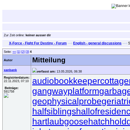
Zur Zeit online:
keiner ausser dir
X-Force - Fight For Destiny - Forum
—›
English - general discussions
—›
S
Seite:
<<
[1]
[2]
[3]
4
Mitteilung
Autor
xanbank
verfasst am:
13.05.2026, 06:38
Registrierdatum:
audiobookkeeper
cottage
22.11.2023, 07:10
gangwayplatform
garbag
Beiträge:
591758
geophysicalprobe
geriatr
halfsiblings
hallofresiden
hartlaubgoose
hatchhold