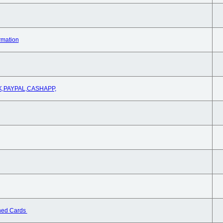
rmation
ANK,PAYPAL,CASHAPP,
oned Cards