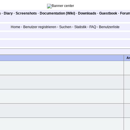
s
·
Diary
·
Screenshots
·
Documentation (Wiki)
·
Downloads
·
Guestbook
·
Foru
Home
·
Benutzer registrieren
·
Suchen
·
Statistik
·
FAQ
·
Benutzerliste
A