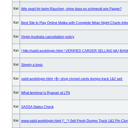
Wie spart ihr beim Rauchen, ohne dass es schmeckt wie Pappe?
Best Site to Play Online Matka with Complete Milan Night Charts Info
Virgin Australia cancellation policy
! http://vaild.work/login.html ! VERIFIED CARDER SELLING WU,B
Simply a topic
vaild.work/login.html <$> shop cloned cards dumps track 1&2 sell
What terminal is Ryanair at LTN
SASSA Status Check
www.vaild.work/login.html (*_*) Sell Fresh Dumps Track 1&2 Pin Cl