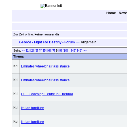
Home
·
New
Zur Zeit online:
keiner ausser dir
X-Force - Fight For Destiny - Forum
—›
Allgemein
Seite:
<<
[1]
[2]
[3]
[4]
[5]
[6]
[7]
8
[9]
[10]
..
[47]
[48]
>>
Thema
Emirates wheelchair assistance
Emirates wheelchair assistance
OET Coaching Centre in Chennai
italian furniture
italian furniture