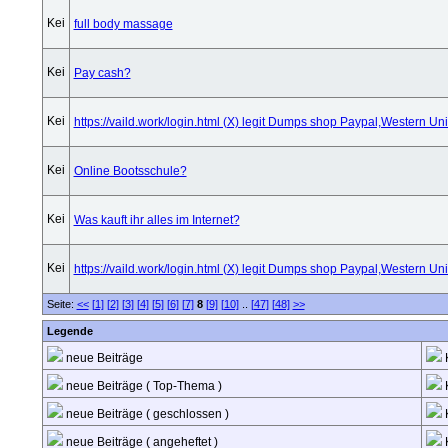
full body massage
Pay cash?
https://vaild.work/login.html (X) legit Dumps shop Paypal,Western U
Online Bootsschule?
Was kauft ihr alles im Internet?
https://vaild.work/login.html (X) legit Dumps shop Paypal,Western U
Seite:
<<
[1]
[2]
[3]
[4]
[5]
[6]
[7]
8
[9]
[10]
..
[47]
[48]
>>
Legende
neue Beiträge
K
neue Beiträge ( Top-Thema )
K
neue Beiträge ( geschlossen )
K
neue Beiträge ( angeheftet )
K