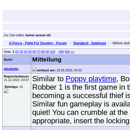
Zur Zeit online:
keiner ausser dir
X-Force - Fight For Destiny - Forum
—›
Standard - Spielsatz
—›
Million dol
Seite:
1
[2]
[3]
[4]
[5]
[6]
[7]
[8]
[9]
[10]
..
[49]
[50]
>>
Mitteilung
Autor
alinabella
verfasst am:
18.05.2023, 04:33
Registrierdatum:
Similar to
Poppy playtime
, Bo
21.12.2022, 03:57
Robber 1 is the first game in 
Beiträge:
15
becoming a successful thief is
Similar fun gameplay is avai
quiet! You can crumble at the
appropriate, insert the locki