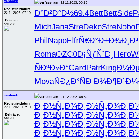
xanbank
verfasst am:
22.11.2023, 08:13
Registrierdatum:
Ð°Ð²Ð°Ð½
69.4
Bett
Bett
Side
P
22.11.2023, 07:10
Beiträge:
591758
Mich
Jana
Stre
Deko
Stre
Nobo
P
Phil
Napo
Elfr
Ñ€Ð°Ð±Ð¾
Ð¸Ð
Roma
OZC0
Ð¡ÑƒÑˆÐ¸
Hero
W
ÑÐºÐ»Ð°
Gard
Patr
King
Ð¼Ðµ
Mova
ÑÐ¿Ð°Ñ
Ð Ð¾Ð¶Ð´
Ð¼Ð
xanbank
verfasst am:
01.12.2023, 09:50
Registrierdatum:
Ð¸Ð½Ñ„Ð¾
Ð¸Ð½Ñ„Ð¾
Ð¸Ð
22.11.2023, 07:10
Ð¸Ð½Ñ„Ð¾
Ð¸Ð½Ñ„Ð¾
Ð¸Ð
Beiträge:
591758
Ð¸Ð½Ñ„Ð¾
Ð¸Ð½Ñ„Ð¾
Ð¸Ð
Ð¸Ð½Ñ„Ð¾
Ð¸Ð½Ñ„Ð¾
Ð¸Ð