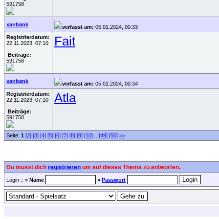
591758
xanbank
verfasst am:
05.01.2024, 00:33
Registrierdatum:
Fait
22.11.2023, 07:10
Beiträge:
591758
xanbank
verfasst am:
05.01.2024, 00:34
Registrierdatum:
Atla
22.11.2023, 07:10
Beiträge:
591758
Seite:
1
[2]
[3]
[4]
[5]
[6]
[7]
[8]
[9]
[10]
..
[49]
[50]
>>
Du musst dich
registrieren
um auf dieses Thema zu antworten.
Login ::
» Name
»
Passwort