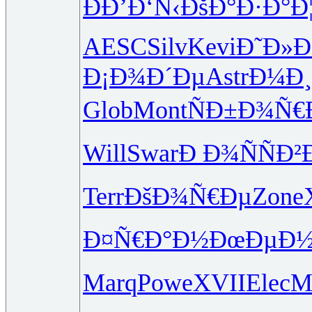
ÐÐ’Ð‘Ñ‹
ÐšÐ°Ð·Ð°
Ð
AESC
Silv
Kevi
Ð˜Ð»Ð
Ð¡Ð¾Ð´Ðµ
Astr
Ð¼Ð
Glob
Mont
ÑÐ±Ð¾Ñ€
Will
Swar
Ð Ð¾ÑÑ
Ð²
Terr
ÐšÐ¾Ñ€Ðµ
Zone
Ð¤Ñ€Ð°Ð½
ÐœÐµÐ
Marq
Powe
XVII
Elec
M