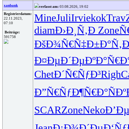
xanbank
verfasst am:
03.08.2026, 19:02
Registrierdatum:
Mine
Juli
Irvi
ekok
Trav
22.11.2023,
07:10
diam
Ð›Ð¸Ñ‚Ð
Zone
Ñ
Beiträge:
591758
ÐšÐ¾Ñ€Ñ‡
Ð±Ð°Ñ‚Ð
Ð¤ÐµÐ´Ðµ
ÐºÐ°Ñ€Ð
Chet
Ð´Ñ€ÑƒÐ³
Righ
C
Ð”Ñ€ÑƒÐ¶
Ñ€Ð°ÑÐº
SCAR
Zone
Neko
Ð’Ð
Jean
Ð¡Ð¾Ð´Ðµ
Ð‘Ñƒ