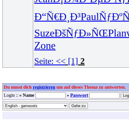
Ð“Ñ€Ð¸Ð³
Paul
ÑƒÐºÑ
Suze
ÐšÑƒÐ»ÑŒ
Plan
Zone
Seite:
<<
[1]
2
Du musst dich
registrieren
um auf dieses Thema zu antworten.
Login ::
» Name
»
Passwort