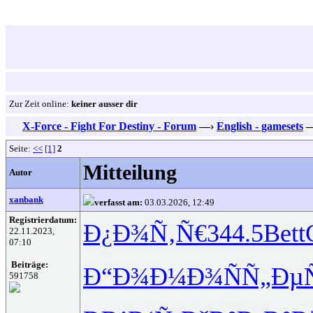
Zur Zeit online:
keiner ausser dir
X-Force - Fight For Destiny - Forum
—›
English - gamesets
Seite:
<<
[1]
2
Mitteilung
Autor
xanbank
verfasst am:
03.03.2026, 12:49
Registrierdatum:
Ð¿Ð¾Ñ‚Ñ€
344.5
Bett
22.11.2023,
07:10
Beiträge:
Ð“Ð¾Ð¼Ð¾
ÑÑ„Ðµ
591758