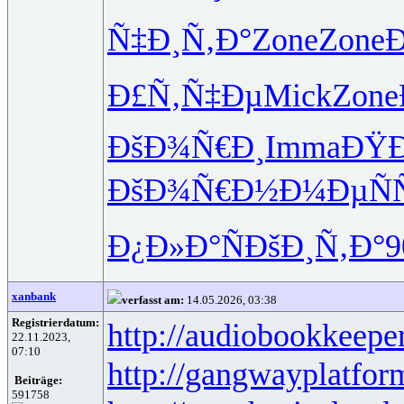
Ñ‡Ð¸Ñ‚Ð°
Zone
Zone
Ð
Ð£Ñ‚Ñ‡Ðµ
Mick
Zone
ÐšÐ¾Ñ€Ð¸
Imma
ÐŸ
ÐšÐ¾Ñ€Ð½
Ð¼ÐµÑÑ
Ð¿Ð»Ð°Ñ
ÐšÐ¸Ñ‚Ð°
9
xanbank
verfasst am:
14.05.2026, 03:38
Registrierdatum:
http://audiobookkeeper
22.11.2023,
07:10
http://gangwayplatfor
Beiträge:
591758