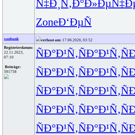
Ñ‡Ð¸Ñ‚Ð°
Ð»ÐµÑ‡Ð
Zone
Ð‘ÐµÑ
xanbank
verfasst am:
17.06.2026, 03:52
Registrierdatum:
ÑÐ°Ð¹Ñ‚
ÑÐ°Ð¹Ñ‚
Ñ
22.11.2023,
07:10
Beiträge:
ÑÐ°Ð¹Ñ‚
ÑÐ°Ð¹Ñ‚
Ñ
591758
ÑÐ°Ð¹Ñ‚
ÑÐ°Ð¹Ñ‚
Ñ
ÑÐ°Ð¹Ñ‚
ÑÐ°Ð¹Ñ‚
Ñ
ÑÐ°Ð¹Ñ‚
ÑÐ°Ð¹Ñ‚
Ñ