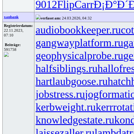
9012
Flip
Carr
Ð¡Ð°Ð´
xanbank
verfasst am:
24.03.2026, 04:32
Registrierdatum:
audiobookkeeper.ru
cot
22.11.2023,
07:10
gangwayplatform.ru
ga
Beiträge:
591758
geophysicalprobe.ru
ge
halfsiblings.ru
hallofre
hartlaubgoose.ru
hatch
jobstress.ru
jogformati
kerbweight.ru
kerrrotat
knowledgestate.ru
kond
laissezaller.ru
lambdatr