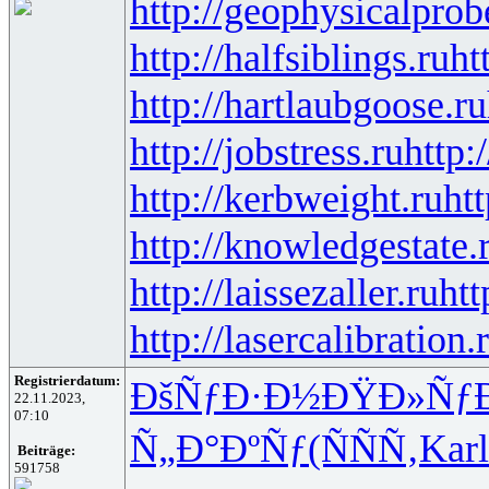
http://geophysicalprob
http://halfsiblings.ru
ht
http://hartlaubgoose.ru
http://jobstress.ru
http:
http://kerbweight.ru
htt
http://knowledgestate.
http://laissezaller.ru
htt
http://lasercalibration.
Registrierdatum:
ÐšÑƒÐ·Ð½
ÐŸÐ»Ñƒ
22.11.2023,
07:10
Ñ„Ð°ÐºÑƒ
(ÑÑÑ‚
Karl
Beiträge:
591758