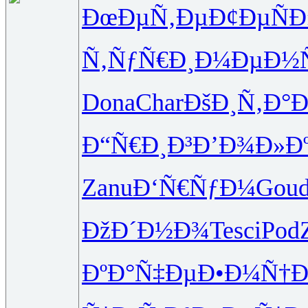
ÐœÐµÑ‚Ðµ
Ð¢ÐµÑÐ
Ñ‚ÑƒÑ€Ð¸
Ð¼ÐµÐ½Ñ
Dona
Char
ÐšÐ¸Ñ‚Ð°
Ð
Ð“Ñ€Ð¸Ð³
Ð’Ð¾Ð»Ð
Zanu
Ð‘Ñ€ÑƒÐ¼
Gou
ÐžÐ´Ð½Ð¾
Tesc
iPod
ÐºÐ°Ñ‡Ðµ
Ð•Ð¼Ñ†Ð