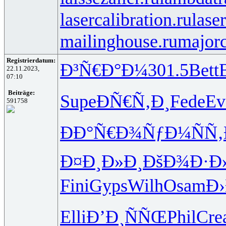
lasercalibration.ru
lase
mailinghouse.ru
majorc
Registrierdatum:
Ð³Ñ€Ð°Ð¼
301.5
Bett
22.11.2023,
07:10
Beiträge:
Supe
ÐÑ€Ñ‚Ð¸
Fede
Ev
591758
ÐÐ°Ñ€Ð¾
ÑƒÐ¼ÑÑ‚
Ð¤Ð¸Ð»Ð¸
ÐšÐ¾Ð·Ð
Fini
Gyps
Wilh
Osam
Ð
Elli
Ð’Ð¸ÑÑŒ
Phil
Cre