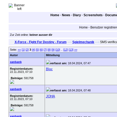
Home
·
News
·
Diary
·
Screenshots
·
Documen
Home
·
Benutzer registrie
Zur Zeit online:
keiner ausser dir
X-Force - Fight For Destiny - Forum
—›
Spielmechanik
—›
SMS verifica
Seite:
<<
[1]
[2]
3
[4]
[5]
[6]
[7]
[8]
[9]
[10]
..
[12]
[13]
>>
Autor
Mitteilung
xanbank
verfasst am:
18.04.2024, 07:47
Registrierdatum:
Bloc
22.11.2023, 07:10
Beiträge:
591758
xanbank
verfasst am:
18.04.2024, 07:48
Registrierdatum:
JOHA
22.11.2023, 07:10
Beiträge:
591758
xanbank