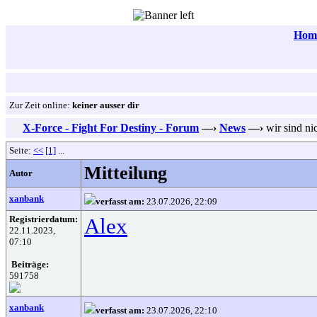
Hom
Zur Zeit online:
keiner ausser dir
X-Force - Fight For Destiny - Forum
—›
News
—›
wir sind nic
Seite:
<<
[1]
...
Mitteilung
Autor
xanbank
verfasst am:
23.07.2026, 22:09
Registrierdatum:
Alex
22.11.2023,
07:10
Beiträge:
591758
xanbank
verfasst am:
23.07.2026, 22:10