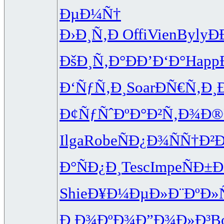
ÐµÐ¼Ñ†
Ð›Ð¸Ñ‚Ð
Offi
Vien
Byly
Ð
ÐšÐ¸Ñ‚Ð°
ÐÐ’Ð‘Ð°
Happ
Ð‘ÑƒÑ‚Ð¸
Soar
ÐÑ€Ñ‚Ð¸
Ð¢ÑƒÑˆÐº
Ð°Ð²Ñ‚Ð¾
Ð®
Ilga
Robe
ÑÐ¿Ð¾Ñ
Ñ†Ð²
Ð°ÑÐ¿Ð¸
Tesc
Impe
ÑÐ±
Shie
Ð¥Ð¼ÐµÐ»
Ð¨ÐºÐ»Ñ
Ð Ð¾ÐºÐ¾
Ð”Ð¾Ð»Ð³
B