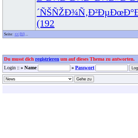
´ÑŠÑŽ
Ð¾Ñ‚Ð²Ðµ
ÐœÐ°
(192
Seite:
<<
[1]
...
Du musst dich
registrieren
um auf dieses Thema zu antworten.
Login ::
» Name
»
Passwort