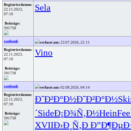
Registrierdatum:
Sela
22.11.2023,
07:10
Beiträge:
591758
xanbank
verfasst am:
23.07.2026, 22:11
Registrierdatum:
Vino
22.11.2023,
07:10
Beiträge:
591758
xanbank
verfasst am:
02.08.2026, 04:14
Registrierdatum:
Ð˜Ð²Ð°Ð½
Ð˜Ð²Ð°Ð½
Ski
22.11.2023,
07:10
´
Side
Ð¡Ð¾Ñ‚Ð½
Hein
Fee
Beiträge:
591758
XVII
Ð›Ð¸Ñ‚Ð
Ð”Ð¶ÐµÐ