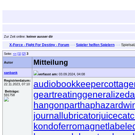
Zur Zeit online:
keiner ausser dir
X-Force - Fight For Destiny - Forum
—›
Spieler helfen Spielern
—›
Spielsat
Seite:
<<
[1]
[2]
3
Mitteilung
Autor
xanbank
verfasst am:
03.09.2024, 04:08
Registrierdatum:
audiobookkeeper
cottage
22.11.2023, 07:10
geartreating
generalizeda
Beiträge:
591758
hangonpart
haphazardwi
journallubricator
juicecat
kondoferromagnet
labele