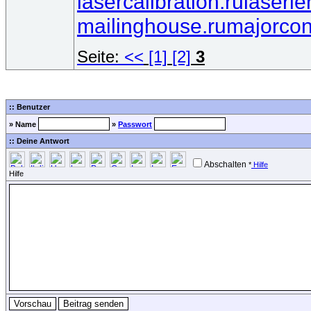
lasercalibration.ru
laserle
mailinghouse.ru
majorcon
Seite:
<<
[1]
[2]
3
:: Benutzer
» Name
»
Passwort
:: Deine Antwort
Abschalten
*
Hilfe
Hilfe