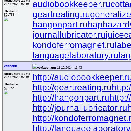
Registrierdatum:
audiobookkeeper.ru
cotta
22.11.2023, 07:10
geartreating.ru
generalize
Beiträge:
591758
hangonpart.ru
haphazard
journallubricator.ru
juicec
kondoferromagnet.ru
lab
languagelaboratory.ru
lar
xanbank
verfasst am:
11.12.2024, 11:43
Registrierdatum:
http://audiobookkeeper.r
22.11.2023, 07:10
http://geartreating.ru
http:
Beiträge:
591758
http://hangonpart.ru
http:
http://journallubricator.ru
h
http://kondoferromagnet.
http://languagelaboratory