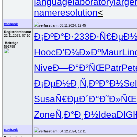
languagelaboratory
large
nameresolution
<
xanbank
verfasst am:
03.11.2024, 12:45
Registrierdatum:
Ð¡ÐºÐ°Ð·
233
Ð·Ñ€ÐµÐ
22.11.2023, 07:10
Beiträge:
591758
Hooc
Ð’Ð¾Ð»Ðº
Maur
Lin
Nive
Ð—Ð°Ð²ÑŒ
Patr
Pet
Ð¡ÐµÐ½Ð¸
Ñ‚ÐºÐ°Ð½
Se
Susa
Ñ€ÐµÐ´Ð°
Ð˜Ð»ÑŒ
Zone
Ñ‚Ð°Ð¸Ð½
Idea
DIGI
xanbank
verfasst am:
04.12.2024, 12:11