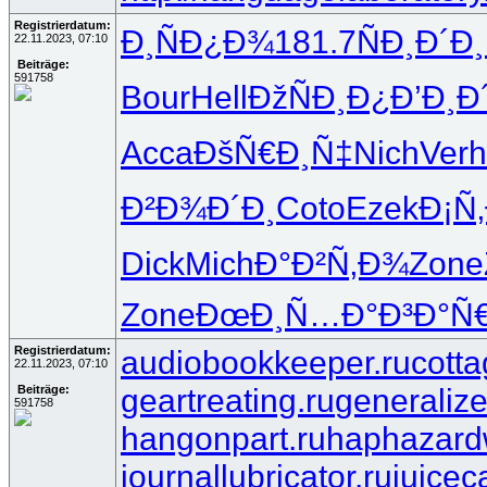
Registrierdatum:
Ð¸ÑÐ¿Ð¾
181.7
ÑÐ¸Ð´Ð¸
22.11.2023, 07:10
Beiträge:
591758
Bour
Hell
ÐžÑÐ¸Ð¿
Ð’Ð¸Ð
Acca
ÐšÑ€Ð¸Ñ‡
Nich
Verh
Ð²Ð¾Ð´Ð¸
Coto
Ezek
Ð¡Ñ
Dick
Mich
Ð°Ð²Ñ‚Ð¾
Zone
Zone
ÐœÐ¸Ñ…Ð°
Ð³Ð°Ñ
Registrierdatum:
audiobookkeeper.ru
cotta
22.11.2023, 07:10
geartreating.ru
generalize
Beiträge:
591758
hangonpart.ru
haphazard
journallubricator.ru
juicec