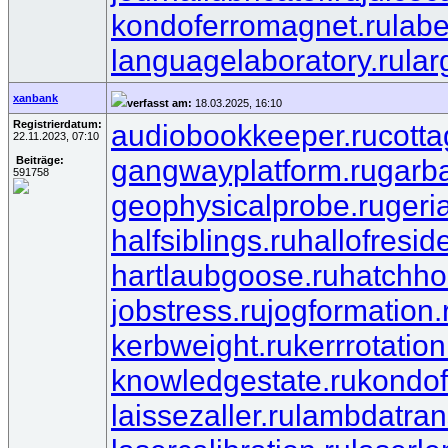
kondoferromagnet.ru
lab
languagelaboratory.ru
lar
xanbank
verfasst am:
18.03.2025, 16:10
Registrierdatum:
audiobookkeeper.ru
cotta
22.11.2023, 07:10
gangwayplatform.ru
garb
Beiträge:
591758
geophysicalprobe.ru
geri
halfsiblings.ru
hallofresid
hartlaubgoose.ru
hatchho
jobstress.ru
jogformation.
kerbweight.ru
kerrrotation
knowledgestate.ru
kondof
laissezaller.ru
lambdatrans