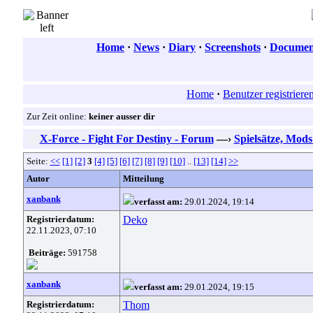
Home
·
News
·
Diary
·
Screenshots
·
Document
Home
·
Benutzer registriere
Zur Zeit online:
keiner ausser dir
X-Force - Fight For Destiny - Forum
—›
Spielsätze, Mod
Seite:
<<
[1]
[2]
3
[4]
[5]
[6]
[7]
[8]
[9]
[10]
..
[13]
[14]
>>
Autor
Mitteilung
xanbank
verfasst am:
29.01.2024, 19:14
Registrierdatum:
Deko
22.11.2023, 07:10
Beiträge:
591758
xanbank
verfasst am:
29.01.2024, 19:15
Registrierdatum:
Thom