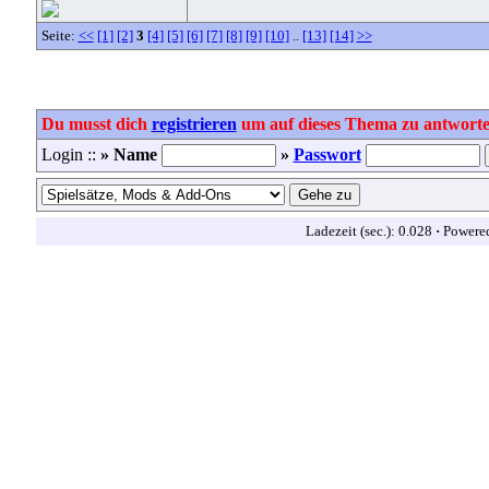
Seite:
<<
[1]
[2]
3
[4]
[5]
[6]
[7]
[8]
[9]
[10]
..
[13]
[14]
>>
Du musst dich
registrieren
um auf dieses Thema zu antworte
Login ::
» Name
»
Passwort
Ladezeit (sec.): 0.028
·
Powere