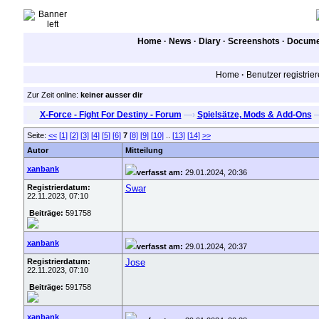
Home
·
News
·
Diary
·
Screenshots
·
Documen
Home
·
Benutzer registrie
Zur Zeit online:
keiner ausser dir
X-Force - Fight For Destiny - Forum
—›
Spielsätze, Mods & Add-Ons
Seite:
<<
[1]
[2]
[3]
[4]
[5]
[6]
7
[8]
[9]
[10]
..
[13]
[14]
>>
Autor
Mitteilung
xanbank
verfasst am:
29.01.2024, 20:36
Registrierdatum:
Swar
22.11.2023, 07:10
Beiträge:
591758
xanbank
verfasst am:
29.01.2024, 20:37
Registrierdatum:
Jose
22.11.2023, 07:10
Beiträge:
591758
xanbank