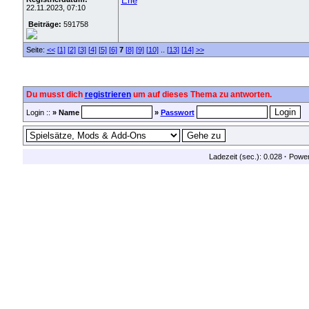
Erle
22.11.2023, 07:10
Beiträge:
591758
Seite:
<<
[1]
[2]
[3]
[4]
[5]
[6]
7
[8]
[9]
[10]
..
[13]
[14]
>>
Du musst dich
registrieren
um auf dieses Thema zu antworten.
Login ::
» Name
»
Passwort
Ladezeit (sec.): 0.028
·
Powe