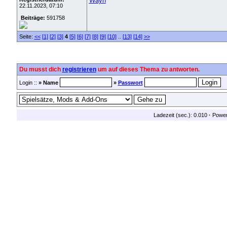
Wayn
22.11.2023, 07:10
Beiträge:
591758
Seite:
<<
[1]
[2]
[3]
4
[5]
[6]
[7]
[8]
[9]
[10]
..
[13]
[14]
>>
Du musst dich
registrieren
um auf dieses Thema zu antworten.
Login ::
» Name
»
Passwort
Ladezeit (sec.): 0.010
·
Powe