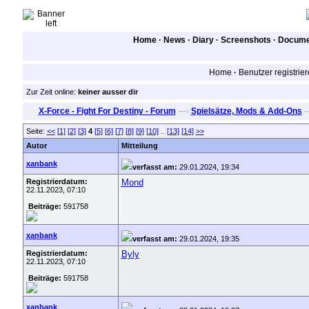
Home
·
News
·
Diary
·
Screenshots
·
Documen
Home
·
Benutzer registrie
Zur Zeit online:
keiner ausser dir
X-Force - Fight For Destiny - Forum
—›
Spielsätze, Mods & Add-Ons
Seite:
<<
[1]
[2]
[3]
4
[5]
[6]
[7]
[8]
[9]
[10]
..
[13]
[14]
>>
Autor
Mitteilung
xanbank
verfasst am:
29.01.2024, 19:34
Registrierdatum:
Mond
22.11.2023, 07:10
Beiträge:
591758
xanbank
verfasst am:
29.01.2024, 19:35
Registrierdatum:
Byly
22.11.2023, 07:10
Beiträge:
591758
xanbank