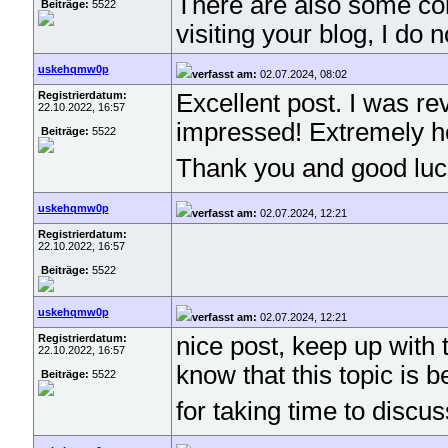
There are also some com
Beiträge:
5522
visiting your blog, I do
uskehqmw0p
verfasst am:
02.07.2024, 08:02
Registrierdatum:
Excellent post. I was re
22.10.2022, 16:57
impressed! Extremely hel
Beiträge:
5522
Thank you and good lu
uskehqmw0p
verfasst am:
02.07.2024, 12:21
Registrierdatum:
22.10.2022, 16:57
Beiträge:
5522
uskehqmw0p
verfasst am:
02.07.2024, 12:21
Registrierdatum:
nice post, keep up with t
22.10.2022, 16:57
know that this topic is 
Beiträge:
5522
for taking time to discus