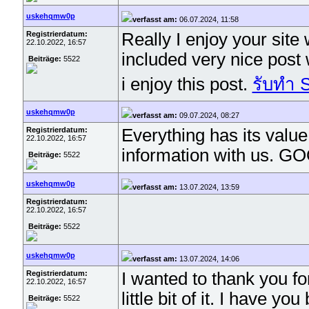
uskehqmw0p
verfasst am:
06.07.2024, 11:58
Registrierdatum:
Really I enjoy your site 
22.10.2022, 16:57
included very nice post 
Beiträge:
5522
i enjoy this post.
รับทำ 
uskehqmw0p
verfasst am:
09.07.2024, 08:27
Registrierdatum:
Everything has its value
22.10.2022, 16:57
information with us. G
Beiträge:
5522
uskehqmw0p
verfasst am:
13.07.2024, 13:59
Registrierdatum:
22.10.2022, 16:57
Beiträge:
5522
uskehqmw0p
verfasst am:
13.07.2024, 14:06
Registrierdatum:
I wanted to thank you for
22.10.2022, 16:57
little bit of it. I have 
Beiträge:
5522