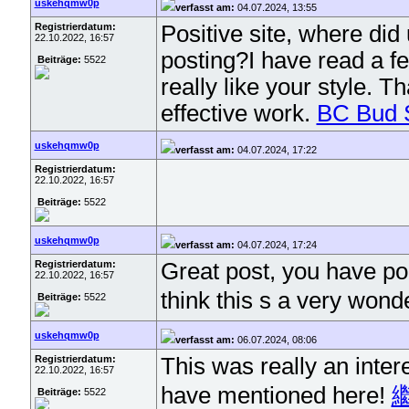
uskehqmw0p
verfasst am:
04.07.2024, 13:55
Registrierdatum:
Positive site, where did
22.10.2022, 16:57
posting?I have read a fe
Beiträge:
5522
really like your style. 
effective work.
BC Bud 
uskehqmw0p
verfasst am:
04.07.2024, 17:22
Registrierdatum:
22.10.2022, 16:57
Beiträge:
5522
uskehqmw0p
verfasst am:
04.07.2024, 17:24
Registrierdatum:
Great post, you have poi
22.10.2022, 16:57
think this s a very wond
Beiträge:
5522
uskehqmw0p
verfasst am:
06.07.2024, 08:06
Registrierdatum:
This was really an inter
22.10.2022, 16:57
have mentioned here!
Beiträge:
5522