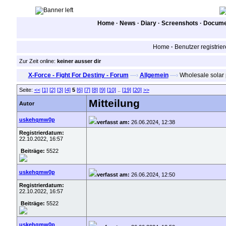
Home
·
News
·
Diary
·
Screenshots
·
Documen
Home
·
Benutzer registrie
Zur Zeit online:
keiner ausser dir
X-Force - Fight For Destiny - Forum
—›
Allgemein
—›
Wholesale solar 
Seite:
<<
[1]
[2]
[3]
[4]
5
[6]
[7]
[8]
[9]
[10]
..
[19]
[20]
>>
Mitteilung
Autor
uskehqmw0p
verfasst am:
26.06.2024, 12:38
Registrierdatum:
22.10.2022, 16:57
Beiträge:
5522
uskehqmw0p
verfasst am:
26.06.2024, 12:50
Registrierdatum:
22.10.2022, 16:57
Beiträge:
5522
uskehqmw0p