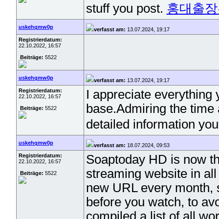
stuff you post.
홍대출장
uskehqmw0p
verfasst am:
13.07.2024, 19:17
Registrierdatum:
22.10.2022, 16:57
Beiträge:
5522
uskehqmw0p
verfasst am:
13.07.2024, 19:17
Registrierdatum:
I appreciate everythin
22.10.2022, 16:57
base.Admiring the time a
Beiträge:
5522
detailed information yo
uskehqmw0p
verfasst am:
18.07.2024, 09:53
Registrierdatum:
Soaptoday HD is now th
22.10.2022, 16:57
streaming website in all
Beiträge:
5522
new URL every month, s
before you watch, to av
compiled a list of all w