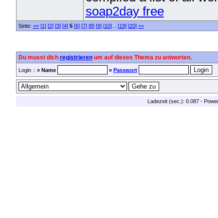
soap2day free
Seite:
<<
[1]
[2]
[3]
[4]
5
[6]
[7]
[8]
[9]
[10]
..
[19]
[20]
>>
Du musst dich
registrieren
um auf dieses Thema zu antworten.
Login ::
» Name
»
Passwort
Ladezeit (sec.): 0.087
·
Powe