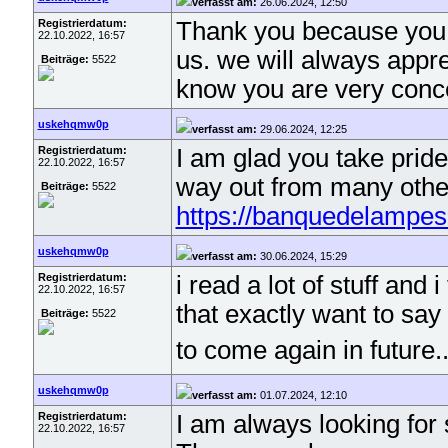
verfasst am:
26.06.2024, 12:50
Registrierdatum:
Thank you because you h
22.10.2022, 16:57
us. we will always appr
Beiträge:
5522
know you are very conc
uskehqmw0p
verfasst am:
29.06.2024, 12:25
Registrierdatum:
I am glad you take prid
22.10.2022, 16:57
way out from many other 
Beiträge:
5522
https://banquedelampes
uskehqmw0p
verfasst am:
30.06.2024, 15:29
Registrierdatum:
i read a lot of stuff and 
22.10.2022, 16:57
that exactly want to sa
Beiträge:
5522
to come again in future.
uskehqmw0p
verfasst am:
01.07.2024, 12:10
Registrierdatum:
I am always looking for s
22.10.2022, 16:57