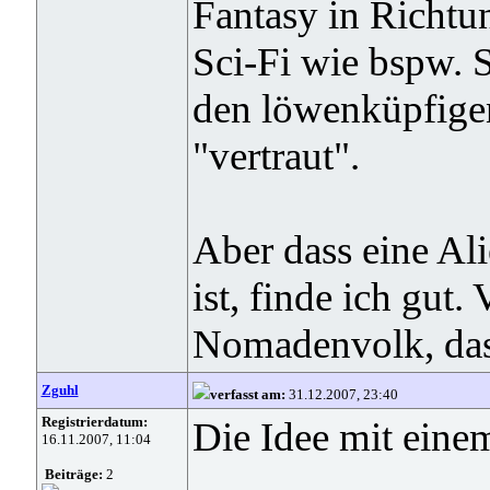
Fantasy in Richtu
Sci-Fi wie bspw. S
den löwenküpfigen
"vertraut".
Aber dass eine Ali
ist, finde ich gut.
Nomadenvolk, das
Zguhl
verfasst am:
31.12.2007, 23:40
Registrierdatum:
Die Idee mit eine
16.11.2007, 11:04
Beiträge:
2