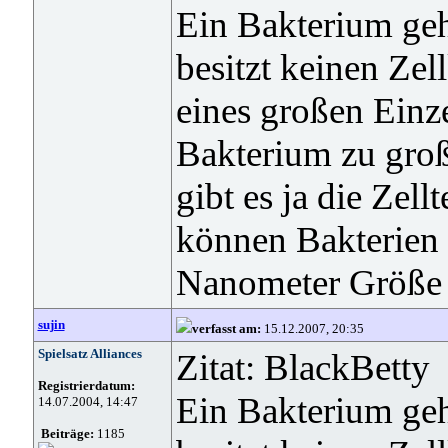
Ein Bakterium gehö
besitzt keinen Zel
eines großen Einze
Bakterium zu groß,
gibt es ja die Zel
können Bakterien 
Nanometer Größe 
sujin
verfasst am:
15.12.2007, 20:35
Spielsatz Alliances
Zitat: BlackBetty
Registrierdatum:
Ein Bakterium gehö
14.07.2004, 14:47
Beiträge:
1185