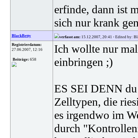
erfinde, dann ist 
sich nur krank ge
BlackBetty
verfasst am:
15.12.2007, 20:41
·
Edited by: Bl
Registrierdatum:
Ich wollte nur mal
27.06.2007, 12:16
einbringen ;)
Beiträge:
658
ES SEI DENN du "e
Zelltypen, die rie
es irgendwo im Wel
durch "Kontrollen