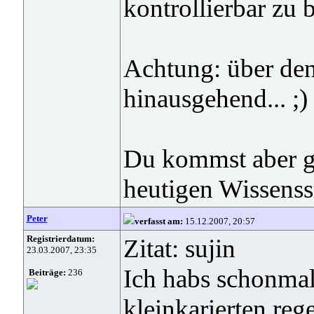
kontrollierbar zu b
Achtung: über de
hinausgehend... ;)
Du kommst aber gl
heutigen Wissensst
Peter
verfasst am:
15.12.2007, 20:57
Registrierdatum:
Zitat: sujin
23.03.2007, 23:35
Ich habs schonmal
Beiträge:
236
kleinkarierten reg