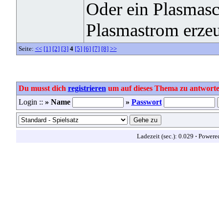
Oder ein Plasmasc
Plasmastrom erze
Seite:
<<
[1]
[2]
[3]
4
[5]
[6]
[7]
[8]
>>
Du musst dich
registrieren
um auf dieses Thema zu antworte
Login ::
» Name
»
Passwort
Ladezeit (sec.): 0.029
·
Powere