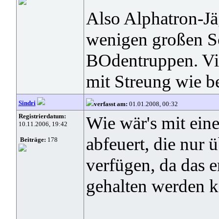
Also Alphatron-Jä
wenigen großen Sc
BOdentruppen. Vie
mit Streung wie be
Sindri
verfasst am:
01.01.2008, 00:32
Registrierdatum:
Wie wär's mit ein
10.11.2006, 19:42
abfeuert, die nur 
Beiträge:
178
verfügen, da das 
gehalten werden 