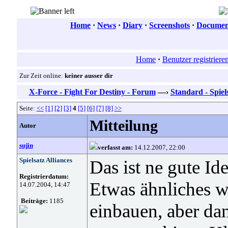
Home
·
News
·
Diary
·
Screenshots
·
Document
Home
·
Benutzer registriere
Zur Zeit online:
keiner ausser dir
X-Force - Fight For Destiny - Forum
—›
Standard - Spiel
Seite:
<<
[1]
[2]
[3]
4
[5]
[6]
[7]
[8]
>>
Mitteilung
Autor
sujin
verfasst am:
14.12.2007, 22:00
Spielsatz Alliances
Das ist ne gute Id
Registrierdatum:
Etwas ähnliches w
14.07.2004, 14:47
Beiträge:
1185
einbauen, aber dan